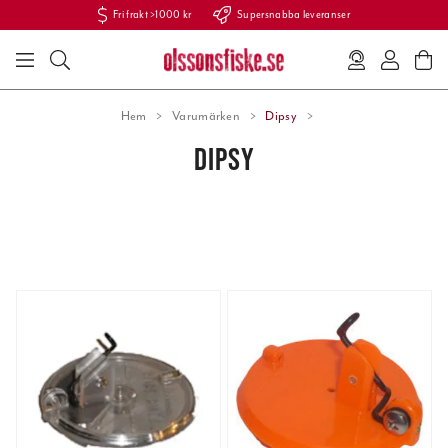
Fri frakt >1000 kr
Supersnabba leveranser
Hem
Varumärken
Dipsy
DIPSY