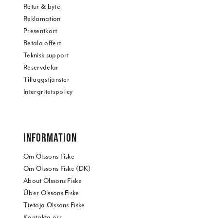
annons- och analysföretag som vi samarbetar med.
Retur & byte
Dessa kan i sin tur kombinera informationen med annan
Reklamation
information som du har tillhandahållit eller som de har
Presentkort
samlat in när du har använt deras tjänster.
Betala offert
Teknisk support
Reservdelar
Tilläggstjänster
Intergritetspolicy
INFORMATION
Om Olssons Fiske
Om Olssons Fiske (DK)
About Olssons Fiske
Über Olssons Fiske
Tietoja Olssons Fiske
Kontakta oss