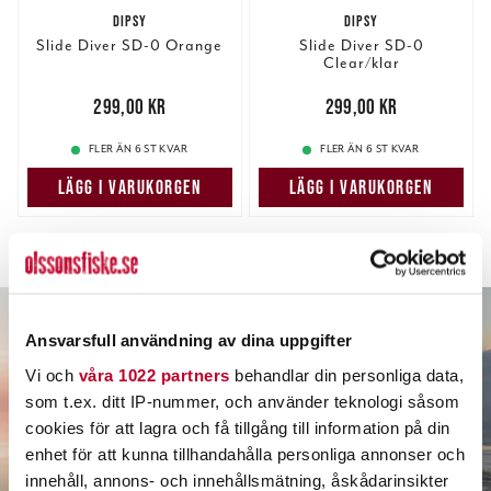
DIPSY
DIPSY
Slide Diver SD-0 Orange
Slide Diver SD-0
Clear/klar
Pris
:
299,00 kr
299,00 kr
Pris
:
299,00 kr
299,00 kr
FLER ÄN 6 ST KVAR
FLER ÄN 6 ST KVAR
LÄGG I VARUKORGEN
LÄGG I VARUKORGEN
Föregående
Sida 1 av 1
Nästa
Ansvarsfull användning av dina uppgifter
Vi och
våra 1022 partners
behandlar din personliga data,
som t.ex. ditt IP-nummer, och använder teknologi såsom
cookies för att lagra och få tillgång till information på din
enhet för att kunna tillhandahålla personliga annonser och
innehåll, annons- och innehållsmätning, åskådarinsikter