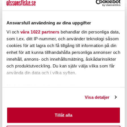
FUSION
FUSION
Fusion® Signature Series 3i
Fusion® MS-BB100 Black
Ansvarsfull användning av dina uppgifter
marina högtalare
Box (BV*)
6,5"/230w
Nuvarande pris
:
Nuvarande pris
:
Vi och
våra 1022 partners
behandlar din personliga data,
3 395,00 kr
3 995,00 kr
3 395,00 kr
Tidigare pris
:
3 995,00 kr
Tidigare pris
:
som t.ex. ditt IP-nummer, och använder teknologi såsom
3 849,00 kr
4 399,00 kr
3 849,00 kr
4 399,00 kr
cookies för att lagra och få tillgång till information på din
TILLFÄLLIGT SLUT
BESTÄLLNINGSVARA
enhet för att kunna tillhandahålla personliga annonser och
LÄS MER
LÄGG I VARUKORGEN
innehåll, annons- och innehållsmätning, åskådarinsikter
och produktutveckling. Du kan själv välja vilka som får
använda din data och i vilka syften.
Med din tillåtelse skulle vi även vilja:
Samla in information om din geografiska plats som
Visa detaljer
kan ha en noggrannhet på upp till flera meter
Identifiera din enhet genom att aktivt skanna den för
specifika kännetecken (fingeravtryck)
Tillåt alla
Ta reda på mer om hur dina personliga uppgifter