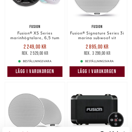
Premium ljudkvalitet anpassad för marina miljöer
Robust konstruktion som tål saltvatten och UV-strålning
Mångsidiga designalternativ med LED-belysning
FUSION
FUSION
Fusion® XS Series
Fusion® Signature Series 3i
marinhögtalare, 6,5 tum
marina subwoof vit
Enkel integration med andra Fusion- och Garmin-produkter
200 W RGB Led.
10"/600w
Nuvarande pris
:
Nuvarande pris
:
2 249,00 kr
2 895,00 kr
2 249,00 kr
Tidigare pris
:
2 895,00 kr
Tidigare pris
:
2 529,00 kr
3 299,00 kr
2 529,00 kr
3 299,00 kr
BESTÄLLNINGSVARA
BESTÄLLNINGSVARA
LÄGG I VARUKORGEN
LÄGG I VARUKORGEN
Utforska hela Fusion-högtalarutbudet på Garmins officiella
webbplats och hitta den perfekta ljudlösningen för din båt.