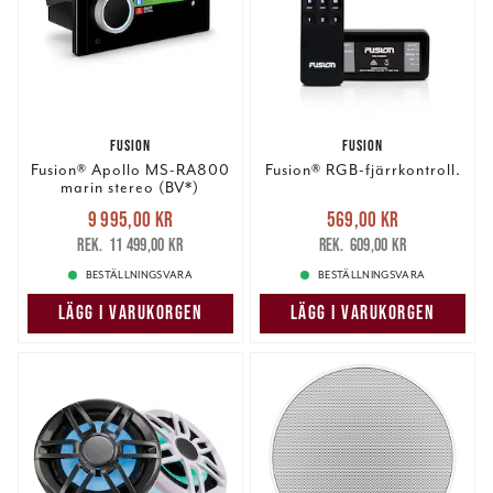
Signature 3-serien är designad för att leverera exceptionellt ljud
med en stilren estetik. Med avancerad teknik och robust konstruktion
är dessa högtalare perfekta för både fritidsbåtar och professionella
fartyg.
FUSION
FUSION
Fusion® Apollo MS-RA800
Fusion® RGB-fjärrkontroll.
marin stereo (BV*)
Nuvarande pris
:
Nuvarande pris
:
9 995,00 kr
569,00 kr
9 995,00 kr
Tidigare pris
:
569,00 kr
Tidigare pris
:
11 499,00 kr
609,00 kr
11 499,00 kr
609,00 kr
BESTÄLLNINGSVARA
BESTÄLLNINGSVARA
LÄGG I VARUKORGEN
LÄGG I VARUKORGEN
VARFÖR VÄLJA FUSION-HÖGTALARE?