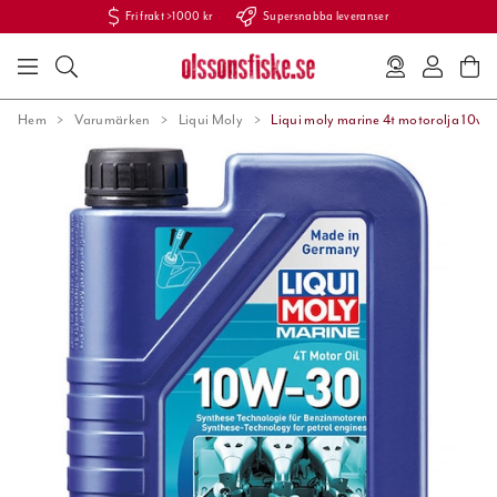
Fri frakt >1000 kr
Supersnabba leveranser
Hem
Varumärken
Liqui Moly
Liqui moly marine 4t motorolja 10w-