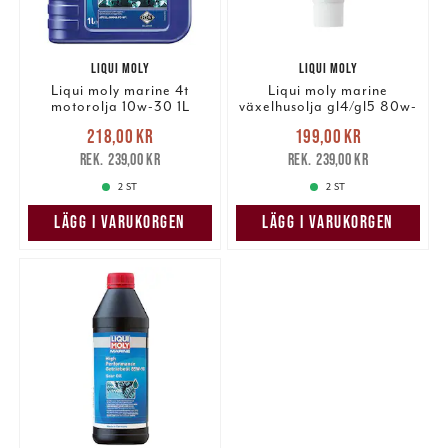
LIQUI MOLY
LIQUI MOLY
Liqui moly marine 4t
Liqui moly marine
motorolja 10w-30 1L
växelhusolja gl4/gl5 80w-
90 1L
Nuvarande pris
:
Nuvarande pris
:
218,00 kr
199,00 kr
218,00 kr
Tidigare pris
:
199,00 kr
Tidigare pris
:
239,00 kr
239,00 kr
239,00 kr
239,00 kr
2 ST
2 ST
LÄGG I VARUKORGEN
LÄGG I VARUKORGEN