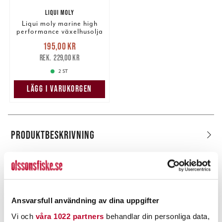
LIQUI MOLY
Liqui moly marine high
performance växelhusolja
1L
Nuvarande pris
:
195,00 kr
195,00 kr
Tidigare pris
:
229,00 kr
229,00 kr
2 ST
LÄGG I VARUKORGEN
PRODUKTBESKRIVNING
POPULÄRT JUST NU
Ansvarsfull användning av dina uppgifter
Vi och
våra 1022 partners
behandlar din personliga data,