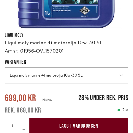
Liqui Moly
Liqui moly marine 4t motorolja 10w-30 5L
Art nr:
01956-OV_1570201
VARIANTER
Liqui moly marine 4t motorolja 10w-30 5L
Nuvarande pris
:
699,00 kr
Tidigare pris
:
969,00 kr
699,00 kr
28
%
under rek. pris
Historik
969,00 kr
2 st
LÄGG I VARUKORGEN