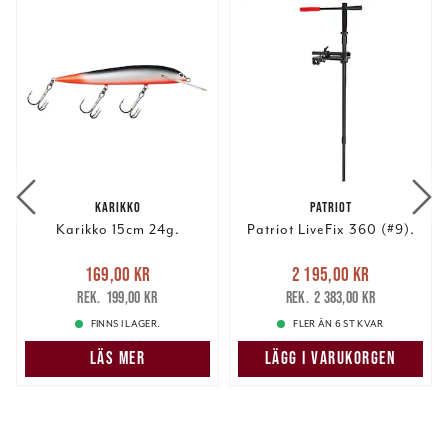
KARIKKO
PATRIOT
Karikko 15cm 24g.
Patriot LiveFix 360 (#9).
Nuvarande pris
:
Nuvarande pris
:
169,00 kr
2 195,00 kr
169,00 kr
Tidigare pris
:
2 195,00 kr
Tidigare pris
:
199,00 kr
2 383,00 kr
199,00 kr
2 383,00 kr
FINNS I LAGER.
FLER ÄN 6 ST KVAR
LÄS MER
LÄGG I VARUKORGEN