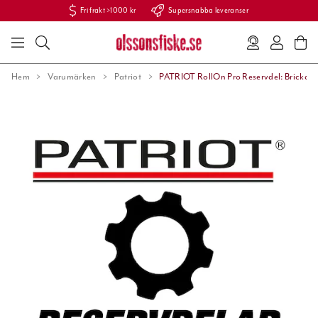
Fri frakt >1000 kr
Supersnabba leveranser
Hem
Varumärken
Patriot
PATRIOT RollOn Pro Reservdel: Bricka