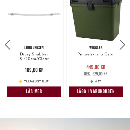
LUHR JENSEN
WIGGLER
Dipsy Snubber
Pimpelskrylla Grön
8'/20cm/Clear
Nuvarande pris
:
449,00 kr
Pris
:
109,00 kr
109,00 kr
449,00 kr
Tidigare pris
:
529,00 kr
529,00 kr
TILLFÄLLIGT SLUT
4 ST
LÄS MER
LÄGG I VARUKORGEN