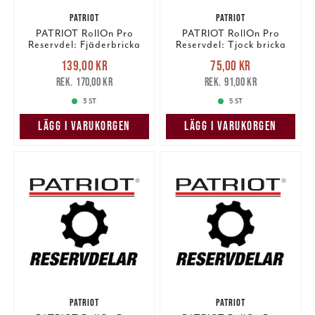
PATRIOT
PATRIOT
PATRIOT RollOn Pro
PATRIOT RollOn Pro
Reservdel: Fjäderbricka
Reservdel: Tjock bricka
Nuvarande pris
:
Nuvarande pris
:
139,00 kr
75,00 kr
139,00 kr
Tidigare pris
:
75,00 kr
Tidigare pris
:
170,00 kr
91,00 kr
170,00 kr
91,00 kr
3 ST
5 ST
LÄGG I VARUKORGEN
LÄGG I VARUKORGEN
PATRIOT
PATRIOT