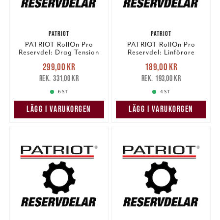
PATRIOT
PATRIOT
PATRIOT RollOn Pro
PATRIOT RollOn Pro
Reservdel: Drag Tension
Reservdel: Linförare
knob
Nuvarande pris
:
Nuvarande pris
:
299,00 kr
189,00 kr
299,00 kr
Tidigare pris
:
189,00 kr
Tidigare pris
:
331,00 kr
193,00 kr
331,00 kr
193,00 kr
6 ST
4 ST
LÄGG I VARUKORGEN
LÄGG I VARUKORGEN