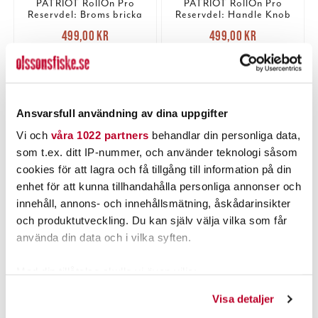
PATRIOT RollOn Pro
PATRIOT RollOn Pro
Reservdel: Broms bricka
Reservdel: Handle Knob
Nuvarande pris
:
Nuvarande pris
:
499,00 kr
499,00 kr
499,00 kr
Tidigare pris
:
499,00 kr
Tidigare pris
:
559,00 kr
559,00 kr
559,00 kr
559,00 kr
3 ST
1 ST
LÄGG I VARUKORGEN
LÄGG I VARUKORGEN
Ansvarsfull användning av dina uppgifter
Vi och
våra 1022 partners
behandlar din personliga data,
som t.ex. ditt IP-nummer, och använder teknologi såsom
PRODUKTBESKRIVNING
cookies för att lagra och få tillgång till information på din
enhet för att kunna tillhandahålla personliga annonser och
innehåll, annons- och innehållsmätning, åskådarinsikter
och produktutveckling. Du kan själv välja vilka som får
använda din data och i vilka syften.
POPULÄRT JUST NU
Med din tillåtelse skulle vi även vilja:
Samla in information om din geografiska plats som
Visa detaljer
kan ha en noggrannhet på upp till flera meter