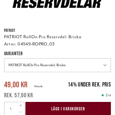
Patriot
PATRIOT RollOn Pro Reservdel: Bricka
Art nr:
04549-ROPRO_03
VARIANTER
PATRIOT RollOn Pro Reservdel: Bricka
Nuvarande pris
:
49,00 kr
Tidigare pris
:
57,00 kr
49,00 kr
14
%
under rek. pris
Historik
57,00 kr
2 st
LÄGG I VARUKORGEN