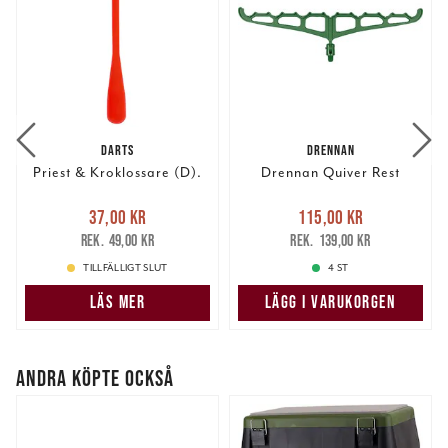
DARTS
DRENNAN
Priest & Kroklossare (D).
Drennan Quiver Rest
Nuvarande pris
:
Nuvarande pris
:
37,00 kr
115,00 kr
37,00 kr
Tidigare pris
:
115,00 kr
Tidigare pris
:
49,00 kr
139,00 kr
49,00 kr
139,00 kr
TILLFÄLLIGT SLUT
4 ST
LÄS MER
LÄGG I VARUKORGEN
ANDRA KÖPTE OCKSÅ