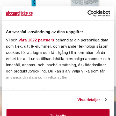
Brett sortiment
: Med över 700 produkter finns det något för varje
hushålls- och trädgårdsbehov.
Designad för användarvänlighet
: Tarmo fokuserar på att skapa
TARMO
TARMO
produkter som är lätta att använda och underlättar vardagen.
Tarmo Yxa med Hölster
Gaspatron till Utekök
Ansvarsfull användning av dina uppgifter
45cm.
450g
Vi och
våra 1022 partners
behandlar din personliga data,
Pris
:
259,00 kr
259,00 kr
Pris
:
109,00 kr
109,00 kr
som t.ex. ditt IP-nummer, och använder teknologi såsom
cookies för att lagra och få tillgång till information på din
6 ST
FLER ÄN 6 ST KVAR
enhet för att kunna tillhandahålla personliga annonser och
LÄGG I VARUKORGEN
LÄGG I VARUKORGEN
innehåll, annons- och innehållsmätning, åskådarinsikter
KÖP TARMO-PRODUKTER ONLINE
och produktutveckling. Du kan själv välja vilka som får
använda din data och i vilka syften.
Föregående
Sida 1 av 1
Nästa
Med din tillåtelse skulle vi även vilja:
Utforska hela sortimentet av
Tarmo-produkter
på deras officiella
Samla in information om din geografiska plats som
webbplats. Handla enkelt online och hitta produkter som
Visa detaljer
kan ha en noggrannhet på upp till flera meter
kombinerar hög kvalitet med praktisk användning.
Identifiera din enhet genom att aktivt skanna den för
specifika kännetecken (fingeravtryck)