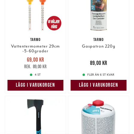
TRÄDGÅRDSPRODUKTER
För trädgårdsentusiaster erbjuder Tarmo ett brett sortiment av
produkter som underlättar trädgårdsarbete. Från handverktyg till
TARMO
TARMO
trädgårdsredskap, Tarmo har allt du behöver för att hålla din
Vattentermometer 29cm
Gaspatron 220g
trädgård i toppskick.
-5-60grader
Nuvarande pris
:
69,00 kr
69,00 kr
Tidigare pris
:
Pris
:
89,00 kr
89,00 kr
89,00 kr
89,00 kr
4 ST
FLER ÄN 6 ST KVAR
LÄGG I VARUKORGEN
LÄGG I VARUKORGEN
VARFÖR VÄLJA TARMO?
Hög kvalitet
: Produkterna är noggrant utvalda för att säkerställa
långvarig användning och tillförlitlighet.