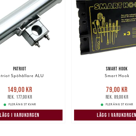
PATRIOT
SMART HOOK
triot Spöhållare ALU
Smart Hook
Nuvarande pris
:
Nuvarande pris
:
79,00 k
149,00 kr
79,00 kr
r
Tidigare pris
:
177,00 kr
pris
:
89,00 kr
177,00 kr
89,00 kr
FLER ÄN 6 ST KVAR
FLER ÄN 6 ST KVAR
LÄGG I VARUKORGEN
LÄGG I VARUKORGE