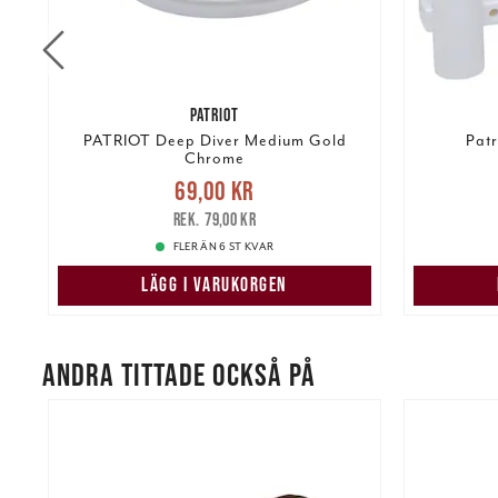
PATRIOT
PATRIOT Deep Diver Medium Gold
Patr
Chrome
re
Nuvarande pris
:
69,00 kr
Tidigare
69,00 kr
pris
:
79,00 kr
135,00 k
79,00 kr
FLER ÄN 6 ST KVAR
LÄGG I VARUKORGEN
ANDRA TITTADE OCKSÅ PÅ
%