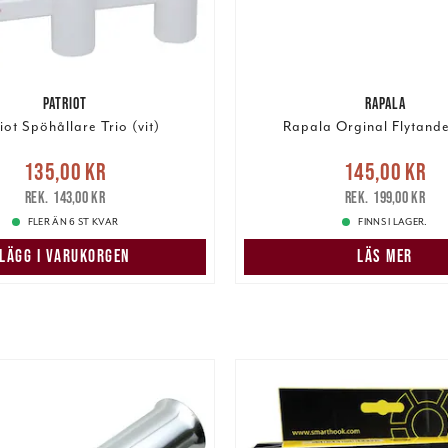
PATRIOT
RAPALA
iot Spöhållare Trio (vit)
Rapala Orginal Flytand
Nuvarande pris
:
Nuvarande pris
135,00 kr
145,00 kr
r
Tidigare pris
:
143,00 kr
145,00 kr
Tidigare pris
:
143,00 kr
199,00 kr
FLER ÄN 6 ST KVAR
FINNS I LAGER.
LÄGG I VARUKORGEN
LÄS MER