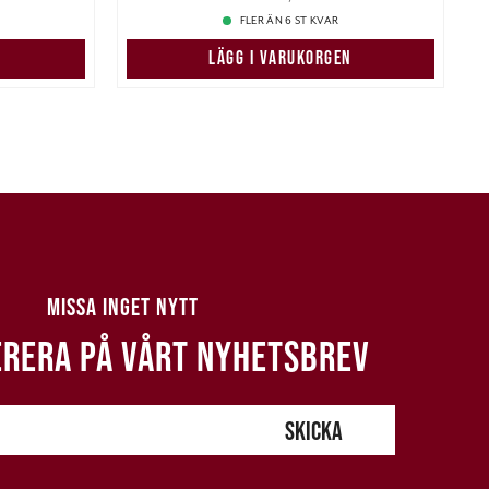
FLER ÄN 6 ST KVAR
LÄGG I VARUKORGEN
MISSA INGET NYTT
RERA PÅ VÅRT NYHETSBREV
SKICKA