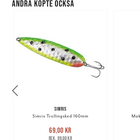
ANDRA KÖPTE OCKSÅ
SIMRIS
Simris Trollingsked 160mm
Makr
Nuvarande pris
:
69,00 kr
Tidigare
Nuvarand
69,00 kr
pris
:
99,00 kr
99,00 kr