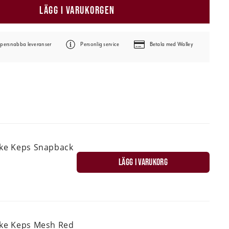
LÄGG I VARUKORGEN
persnabba leveranser
Personlig service
Betala med Walley
ske Keps Snapback
LÄGG I VARUKORG
ske Keps Mesh Red