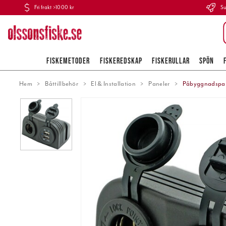
Fri frakt >1000 kr
Su
FISKEMETODER
FISKEREDSKAP
FISKERULLAR
SPÖN
Hem
Båttillbehör
El & Installation
Paneler
Påbyggnadspane