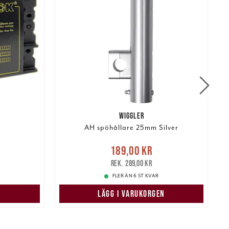
WIGGLER
AH spöhållare 25mm Silver
r
Tidigare
Nuvarande pris
:
189,00 kr
189,00 kr
Tidigare pris
:
289,00 kr
6
289,00 kr
FLER ÄN 6 ST KVAR
N
LÄGG I VARUKORGEN