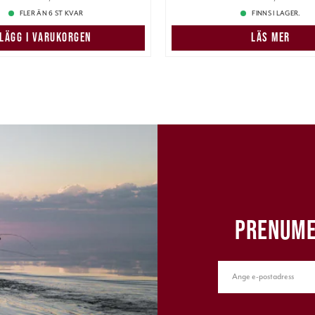
FLER ÄN 6 ST KVAR
FINNS I LAGER.
LÄGG I VARUKORGEN
LÄS MER
PRENUME