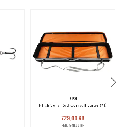
IFISH
I-Fish Sensi Rod Carryall Large (#1)
S
r
Tidigare
Nuvarande pris
:
N
729,00 kr
729,00 kr
Tidigare pris
:
949,00 kr
949,00 kr