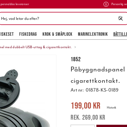
persnabba leveranser
Personlig se
FISKESET
FISKEDRAG
KROK & SMÅPLOCK
MARINELEKTRONIK
BÅTTILL
l med dubbelt USB-uttag & cigarettkontakt.
1852
Påbyggnadspanel 
cigarettkontakt.
Art nr:
01878-KS-0189
Nuvarande pris
:
199,00 kr
Tidigare 
199,00 kr
Historik
269,00 kr