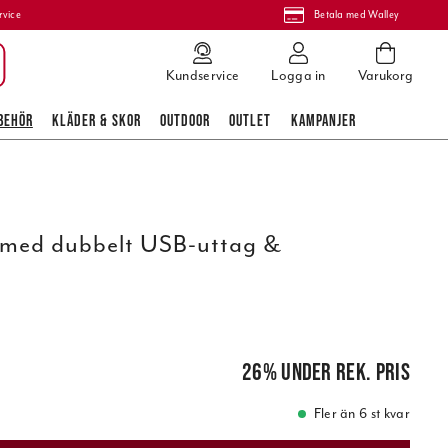
rvice
Betala med Walley
Kundservice
Logga in
Varukorg
BEHÖR
KLÄDER & SKOR
OUTDOOR
OUTLET
KAMPANJER
med dubbelt USB-uttag &
pris
:
269,00 kr
26
%
under rek. pris
Fler än 6 st kvar