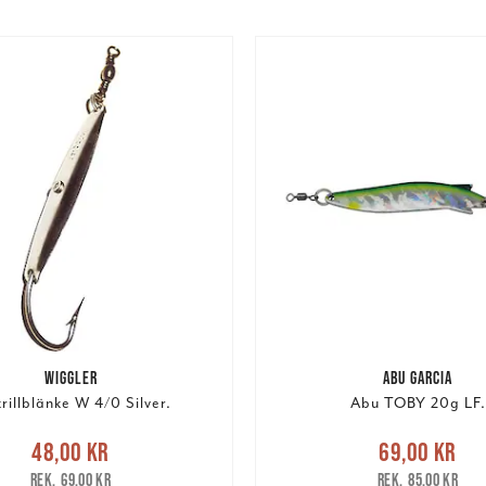
WIGGLER
ABU GARCIA
illblänke W 4/0 Silver.
Abu TOBY 20g LF.
e pris
:
48,00 kr
Tidigare
Nuvarande pris
:
69,00 k
48,00 kr
69,00 kr
pris
:
69,00 kr
pris
:
85,00 kr
69,00 kr
85,00 kr