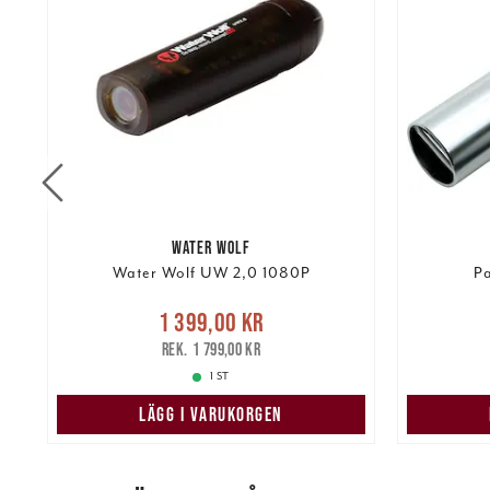
WATER WOLF
B-
Water Wolf UW 2,0 1080P
Pa
Nuvarande pris
:
1 399,00 kr
1 399,00 kr
Tidigare pris
:
149,00 k
1 799,00 kr
1 799,00 kr
1 ST
LÄGG I VARUKORGEN