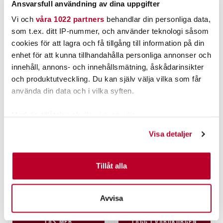
Ansvarsfull användning av dina uppgifter
Vi och
våra 1022 partners
behandlar din personliga data,
ANDRA TITTADE OCKSÅ PÅ
som t.ex. ditt IP-nummer, och använder teknologi såsom
cookies för att lagra och få tillgång till information på din
enhet för att kunna tillhandahålla personliga annonser och
innehåll, annons- och innehållsmätning, åskådarinsikter
och produktutveckling. Du kan själv välja vilka som får
använda din data och i vilka syften.
Med din tillåtelse skulle vi även vilja:
Samla in information om din geografiska plats som
Visa detaljer
kan ha en noggrannhet på upp till flera meter
KINETIC
DAIWA
Identifiera din enhet genom att aktivt skanna den för
Kinetic Wool Sock Light
Daiwa Prorex X Haspel
specifika kännetecken (fingeravtryck)
Tillåt alla
Grey.
7,7" 5-25g Long Universal.
Nuvarande pris
:
Nuvarande pris
:
Ta reda på mer om hur dina personliga uppgifter
139,00 kr
1 149,00 kr
139,00 kr
Tidigare pris
:
1 149,00 kr
Tidigare pris
:
behandlas och ställ in dina preferenser i
detaljsektionen
.
179,95 kr
1 279,00 kr
179,95 kr
1 279,00 kr
Avvisa
Du kan ändra eller dra tillbaka ditt samtycke när som
FINNS I LAGER.
2 ST
helst från cookie-förklaringen.
LÄS MER
LÄGG I VARUKORGEN