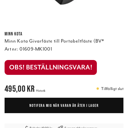
Minn Kota
Minn Kota Givarfäste till Portabeltfäste (BV*
Art nr:
01609-MK1001
OBS! BESTÄLLNINGSVARA!
Pris
:
495,00 kr
495,00 kr
Tillfälligt slut
Historik
NOTIFERA MIG NÄR VARAN ÄR ÅTER I LAGER