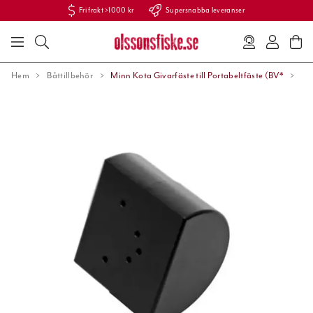
Fri frakt >1000 kr
Supersnabba leveranser
Hem
Båttillbehör
Minn Kota Givarfäste till Portabeltfäste (BV*