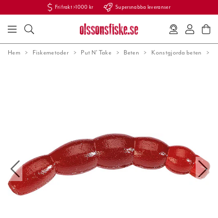
Fri frakt >1000 kr
Supersnabba leveranser
Hem
Fiskemetoder
Put N' Take
Beten
Konstgjorda beten
B