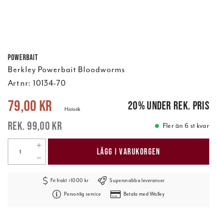
Powerbait
Berkley Powerbait Bloodworms
Art nr:
10134-70
Nuvarande pris
:
79,00 kr
Tidigare pris
:
99,00 kr
79,00 kr
20
%
under rek. pris
Historik
99,00 kr
Fler än 6 st kvar
LÄGG I VARUKORGEN
Fri frakt >1000 kr
Supersnabba leveranser
Personlig service
Betala med Walley