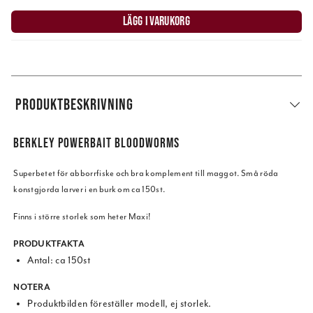
LÄGG I VARUKORG
PRODUKTBESKRIVNING
BERKLEY POWERBAIT BLOODWORMS
Superbetet för abborrfiske och bra komplement till maggot.
Små röda
konstgjorda larver i en burk om ca 150st.
Finns i större storlek som heter Maxi!
PRODUKTFAKTA
Antal: ca 150st
NOTERA
Produktbilden föreställer modell, ej storlek.