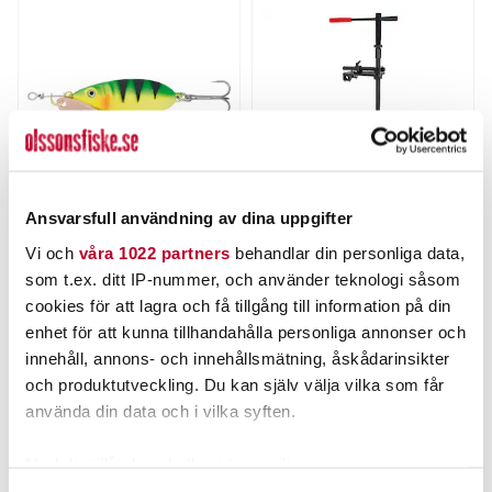
Ansvarsfull användning av dina uppgifter
KINETIC
PATRIOT
Vi och
våra 1022 partners
behandlar din personliga data,
Kinetic Jackpot 9g
Patriot LiveFix 360 (#9).
som t.ex. ditt IP-nummer, och använder teknologi såsom
Nuvarande pris
:
Nuvarande pris
:
cookies för att lagra och få tillgång till information på din
39,00 kr
2 195,00 kr
39,00 kr
Tidigare pris
:
2 195,00 kr
Tidigare pris
:
enhet för att kunna tillhandahålla personliga annonser och
49,95 kr
2 383,00 kr
49,95 kr
2 383,00 kr
innehåll, annons- och innehållsmätning, åskådarinsikter
FINNS I LAGER.
FLER ÄN 6 ST KVAR
och produktutveckling. Du kan själv välja vilka som får
LÄS MER
LÄGG I VARUKORGEN
använda din data och i vilka syften.
Med din tillåtelse skulle vi även vilja:
ANDRA TITTADE OCKSÅ PÅ