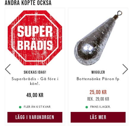
ANDRA KÖPTE OCKSÅ
SKICKAS IDAG!
WIGGLER
Superbrådis - Gå före i
Bottensänke Päron fp
kön!.
Nuvarande pris
:
25,00 kr
Pris
:
49,00 kr
49,00 kr
25,00 kr
Tidigare pris
:
29,00 kr
29,00 kr
FLER ÄN 6 ST KVAR
FINNS I LAGER.
LÄGG I VARUKORGEN
LÄS MER