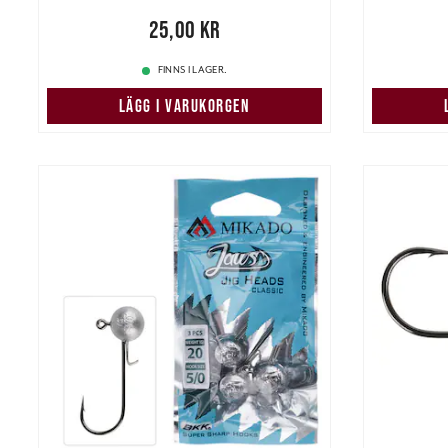
Pris
:
25,00 kr
25,00 kr
45,00 k
FINNS I LAGER.
LÄGG I VARUKORGEN