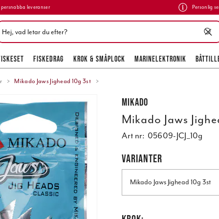
persnabba leveranser
Personlig se
FISKESET
FISKEDRAG
KROK & SMÅPLOCK
MARINELEKTRONIK
BÅTTILL
r
Mikado Jaws Jighead 10g 3st
Mikado
Mikado Jaws Jighe
Art nr:
05609-JCJ_10g
VARIANTER
Mikado Jaws Jighead 10g 3st
KROK: