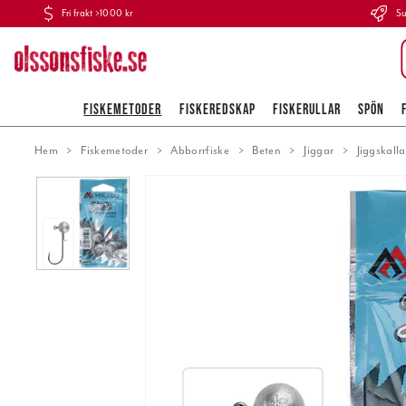
Fri frakt >1000 kr
Su
FISKEMETODER
FISKEREDSKAP
FISKERULLAR
SPÖN
Hem
Fiskemetoder
Abborrfiske
Beten
Jiggar
Jiggskalla