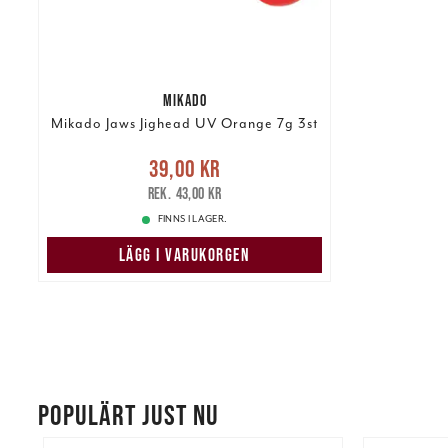
MIKADO
Mikado Jaws Jighead UV Orange 7g 3st
Nuvarande pris
:
39,00 kr
39,00 kr
Tidigare pris
:
43,00 kr
43,00 kr
FINNS I LAGER.
LÄGG I VARUKORGEN
POPULÄRT JUST NU