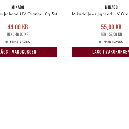
MIKADO
MIKADO
s Jighead UV Orange 10g 3st
Mikado Jaws Jighead UV Ora
Nuvarande pris
:
Nuvarande pri
44,00 kr
55,00 kr
r
Tidigare pris
:
46,00 kr
55,00 kr
Tidigare pris
:
46,00 kr
59,00 kr
FINNS I LAGER.
FINNS I LAGER.
LÄGG I VARUKORGEN
LÄGG I VARUKORGE