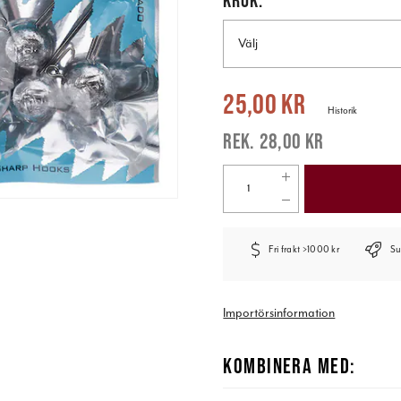
Välj
Nuvarande pris
:
25,00 kr
Tidigare pr
25,00 kr
Historik
28,00 kr
Fri frakt >1000 kr
Su
Importörsinformation
KOMBINERA MED: