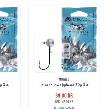
MIKADO
g 3st.
Mikado Jaws Jighead 30g 3st
s
:
Nuvarande pris
:
39,00 kr
44,00 kr
39,00 kr
Tidigare pris
:
47,00 kr
47,00 kr
FINNS I LAGER.