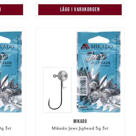
N
LÄGG I VARUKORGEN
MIKADO
0g 3st
Mikado Jaws Jighead 5g 3st