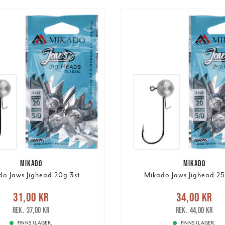
MIKADO
MIKADO
do Jaws Jighead 20g 3st
Mikado Jaws Jighead 25
Nuvarande pris
:
Nuvarande pri
31,00 kr
34,00 kr
r
Tidigare pris
:
37,00 kr
34,00 kr
Tidigare pris
:
37,00 kr
44,00 kr
FINNS I LAGER.
FINNS I LAGER.