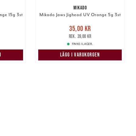
MIKADO
nge 15g 3st
Mikado Jaws Jighead UV Orange 5g 3st
s
:
Nuvarande pris
:
35,00 kr
59,00 kr
35,00 kr
Tidigare pris
:
39,00 kr
39,00 kr
FINNS I LAGER.
N
LÄGG I VARUKORGEN