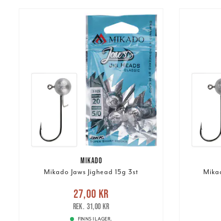
MIKADO
Mikado Jaws Jighead 15g 3st
Mika
Nuvarande pris
:
27,00 kr
27,00 kr
Tidigare pris
:
31,00 kr
31,00 k
31,00 kr
FINNS I LAGER.