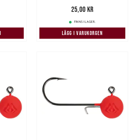
s
:
Pris
:
25,00 kr
25,00 kr
68,00 kr
FINNS I LAGER.
N
LÄGG I VARUKORGEN