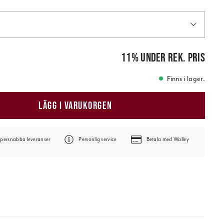
is
:
28,00 kr
11
%
under rek. pris
Finns i lager.
LÄGG I VARUKORGEN
persnabba leveranser
Personlig service
Betala med Walley