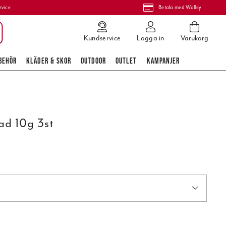
rvice
Betala med Walley
Kundservice
Logga in
Varukorg
BEHÖR
KLÄDER & SKOR
OUTDOOR
OUTLET
KAMPANJER
ad 10g 3st