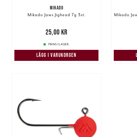
MIKADO
Mikado Jaws Jighead 7g 3st.
Mikado Jaw
Pris
:
25,00 kr
25,00 kr
44,00 k
FINNS I LAGER.
LÄGG I VARUKORGEN