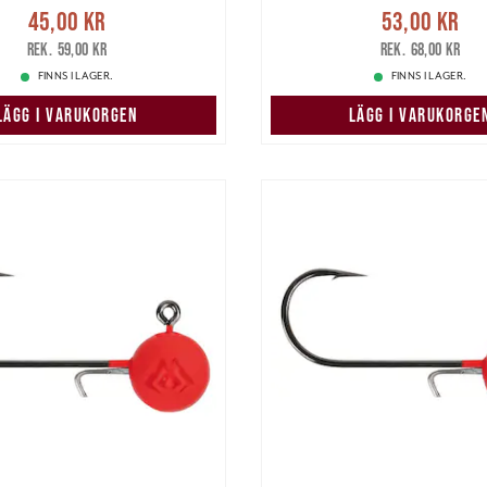
Nuvarande pris
:
Nuvarande pri
45,00 kr
53,00 kr
r
Tidigare pris
:
59,00 kr
53,00 kr
Tidigare pris
:
59,00 kr
68,00 kr
FINNS I LAGER.
FINNS I LAGER.
LÄGG I VARUKORGEN
LÄGG I VARUKORGE