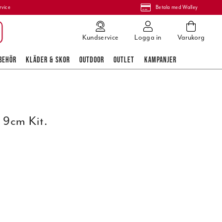
rvice
Betala med Walley
Kundservice
Logga in
Varukorg
BEHÖR
KLÄDER & SKOR
OUTDOOR
OUTLET
KAMPANJER
 9cm Kit.