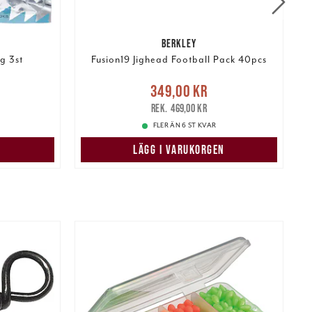
BERKLEY
g 3st
Fusion19 Jighead Football Pack 40pcs
r
Tidigare
Nuvarande pris
:
349,00 kr
349,00 kr
Tidigare pris
:
469,00 kr
2
469,00 kr
FLER ÄN 6 ST KVAR
LÄGG I VARUKORGEN