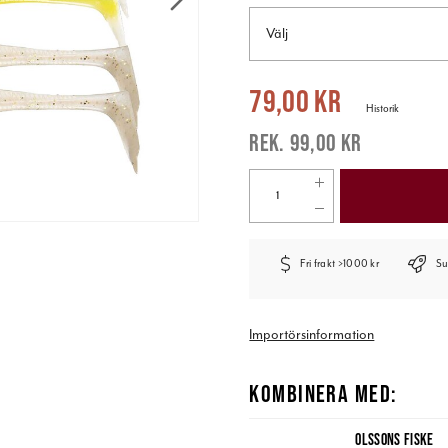
Välj
Nuvarande pris
:
79,00 kr
Tidigare pr
79,00 kr
Historik
99,00 kr
Fri frakt >1000 kr
Su
Importörsinformation
KOMBINERA MED:
OLSSONS FISKE