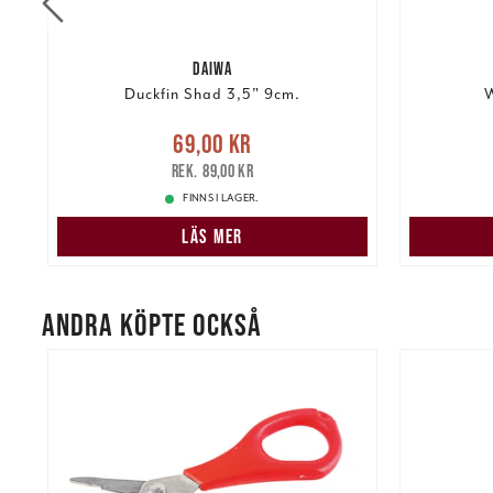
DAIWA
Duckfin Shad 3,5" 9cm.
W
re
Nuvarande pris
:
69,00 kr
Tidigare
Nuvarand
69,00 kr
pris
:
89,00 kr
89,00 kr
FINNS I LAGER.
LÄS MER
ANDRA KÖPTE OCKSÅ