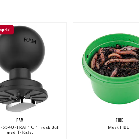
pris!
RAM
FIBE
354U-TRA1 ''C'' Track Ball
Mask FIBE.
med T-fäste.