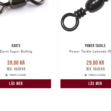
DARTS
POWER TACKLE
Darts Super Rolling
Power Tackle Lekande 10
e pris
:
39,00 kr
Tidigare
Nuvarande pris
:
29,00 k
39,00 kr
29,00 kr
pris
:
49,00 kr
pris
:
59,00 kr
49,00 kr
59,00 kr
FINNS I LAGER.
FINNS I LAGER.
LÄS MER
LÄS MER