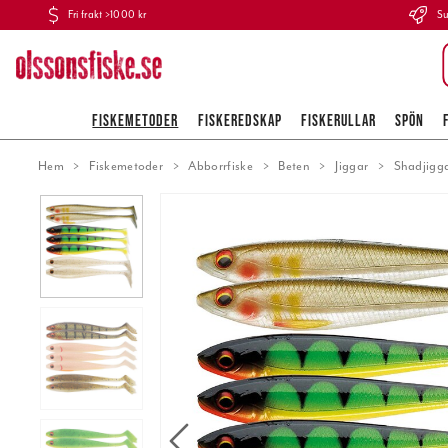
Fri frakt >1000 kr
Su
FISKEMETODER
FISKEREDSKAP
FISKERULLAR
SPÖN
Hem
Fiskemetoder
Abborrfiske
Beten
Jiggar
Shadjigg