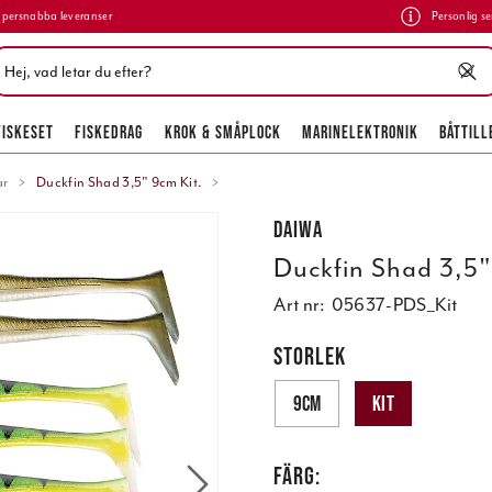
persnabba leveranser
Personlig se
FISKESET
FISKEDRAG
KROK & SMÅPLOCK
MARINELEKTRONIK
BÅTTILL
ar
Duckfin Shad 3,5" 9cm Kit.
Daiwa
Duckfin Shad 3,5"
Art nr:
05637-PDS_Kit
STORLEK
9cm
Kit
FÄRG: