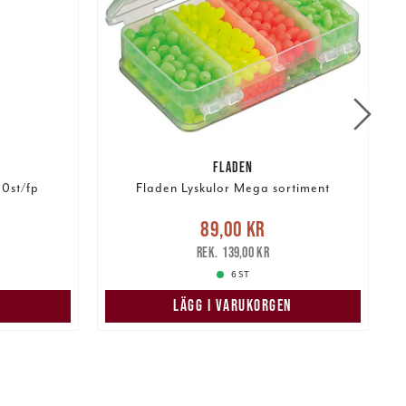
FLADEN
0st/fp
Fladen Lyskulor Mega sortiment
r
Tidigare
Nuvarande pris
:
89,00 kr
Tidigare
N
89,00 kr
pris
:
139,00 kr
139,00 kr
6 ST
LÄGG I VARUKORGEN