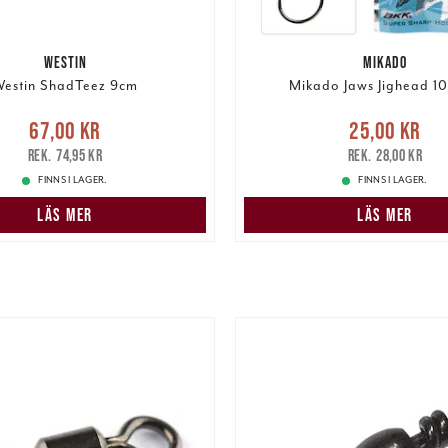
WESTIN
MIKADO
estin ShadTeez 9cm
Mikado Jaws Jighead 10
e pris
:
67,00 kr
Tidigare
Nuvarande pris
:
25,00 k
67,00 kr
25,00 kr
pris
:
74,95 kr
pris
:
28,00 kr
74,95 kr
28,00 kr
FINNS I LAGER.
FINNS I LAGER.
LÄS MER
LÄS MER