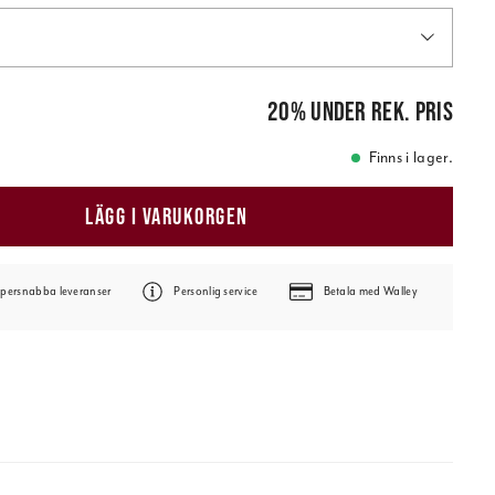
is
:
99,00 kr
20
%
under rek. pris
Finns i lager.
LÄGG I VARUKORGEN
persnabba leveranser
Personlig service
Betala med Walley