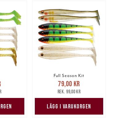
Full Season Kit
pris
:
Nuvarande pris
:
r
79,00 kr
are pris
:
79,00 kr
Tidigare pris
:
r
99,00 kr
r
99,00 kr
ORGEN
LÄGG I VARUKORGEN