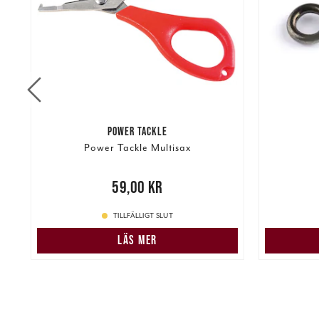
POWER TACKLE
Power Tackle Multisax
re
Nuvarand
Pris
:
59,00 kr
59,00 kr
TILLFÄLLIGT SLUT
LÄS MER