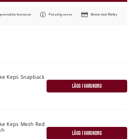
persnabba leveranser
Personlig service
Betala med Walley
ske Keps Snapback
LÄGG I VARUKORG
ske Keps Mesh Red
sh
LÄGG I VARUKORG