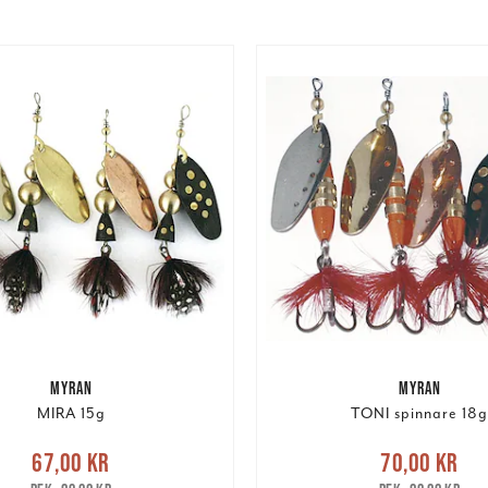
MYRAN
MYRAN
MIRA 15g
TONI spinnare 18g
e pris
:
67,00 kr
Tidigare
Nuvarande pris
:
70,00 k
67,00 kr
70,00 kr
pris
:
89,00 kr
pris
:
89,00 kr