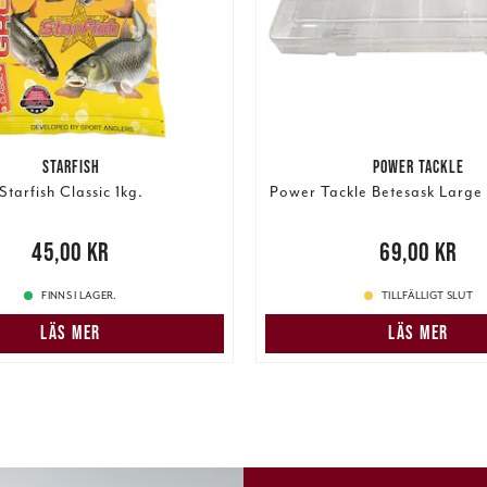
STARFISH
POWER TACKLE
Starfish Classic 1kg.
Power Tackle Betesask Large
00 kr
45,00 kr
Pris
:
69,00 kr
69,00 kr
FINNS I LAGER.
TILLFÄLLIGT SLUT
LÄS MER
LÄS MER