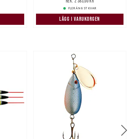
2 383,00 kr
2 383,00 kr
FLER ÄN 6 ST KVAR
LÄGG I VARUKORGEN