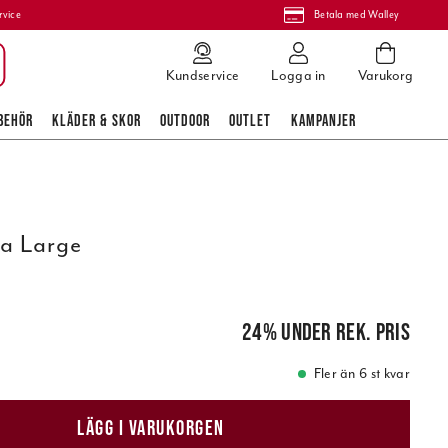
rvice
Betala med Walley
Kundservice
Logga in
Varukorg
BEHÖR
KLÄDER & SKOR
OUTDOOR
OUTLET
KAMPANJER
na Large
is
:
49,00 kr
24
%
under rek. pris
Fler än 6 st kvar
LÄGG I VARUKORGEN