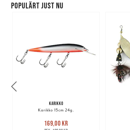
POPULÄRT JUST NU
KARIKKO
Karikko 15cm 24g.
re
Nuvarande pris
:
Nuvarand
169,00 kr
169,00 kr
Tidigare pris
:
199,00 kr