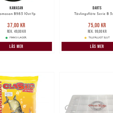
KAMASAN
DARTS
amasan B983 10st/fp
Tävlingsflöte Serie B 3s
e pris
:
37,00 kr
Tidigare
Nuvarande pris
:
75,00 k
37,00 kr
75,00 kr
pris
:
49,00 kr
pris
:
99,00 kr
49,00 kr
99,00 kr
FINNS I LAGER.
TILLFÄLLIGT SLUT
LÄS MER
LÄS MER