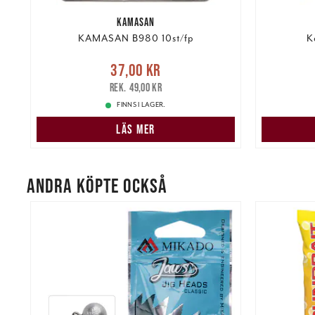
KAMASAN
KAMASAN B980 10st/fp
K
re
Nuvarande pris
:
37,00 kr
Tidigare
Nuvarand
37,00 kr
pris
:
49,00 kr
49,00 kr
FINNS I LAGER.
LÄS MER
ANDRA KÖPTE OCKSÅ