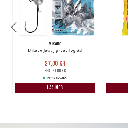
MIKADO
Mikado Jaws Jighead 15g 3st
Nuvarande pris
:
27,00 kr
Tidigare
27,00 kr
Pris
:
45,
kr
pris
:
31,00 kr
31,00 kr
FINNS I LAGER.
LÄS MER