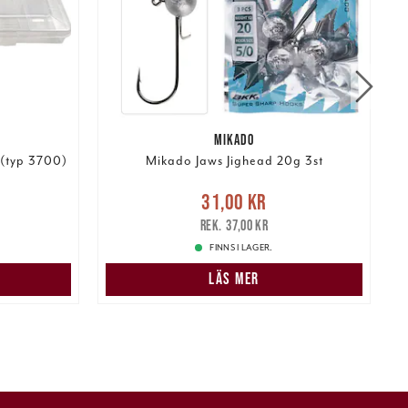
MIKADO
 (typ 3700)
Mikado Jaws Jighead 20g 3st
Nuvarande pris
:
31,00 kr
Tidigare
N
31,00 kr
pris
:
37,00 kr
37,00 kr
FINNS I LAGER.
LÄS MER