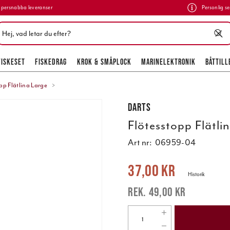
persnabba leveranser
Personlig se
FISKESET
FISKEDRAG
KROK & SMÅPLOCK
MARINELEKTRONIK
BÅTTILL
pp Flätlina Large
Darts
Flötesstopp Flätli
Art nr:
06959-04
Nuvarande pris
:
37,00 kr
Tidigare pr
37,00 kr
Historik
49,00 kr