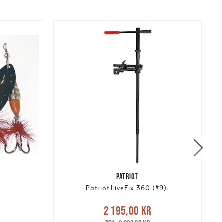
PATRIOT
Patriot LiveFix 360 (#9).
Nuvarande pris
:
r
Tidigare
2 195,00 kr
2 195,00 kr
Tidigare pris
: