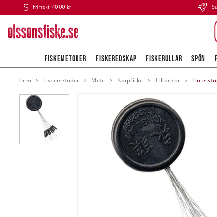
Fri frakt >1000 kr
Su
FISKEMETODER
FISKEREDSKAP
FISKERULLAR
SPÖN
Hem
Fiskemetoder
Mete
Karpfiske
Tillbehör
Flötessto