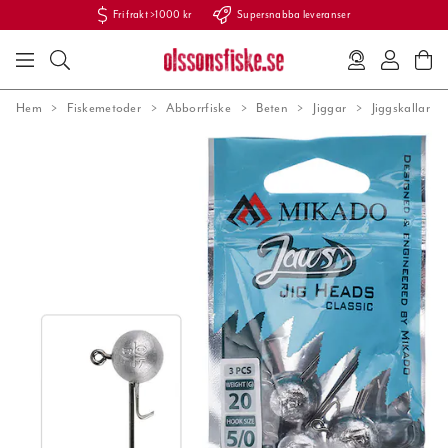
Fri frakt >1000 kr
Supersnabba leveranser
Hem
Fiskemetoder
Abborrfiske
Beten
Jiggar
Jiggskallar