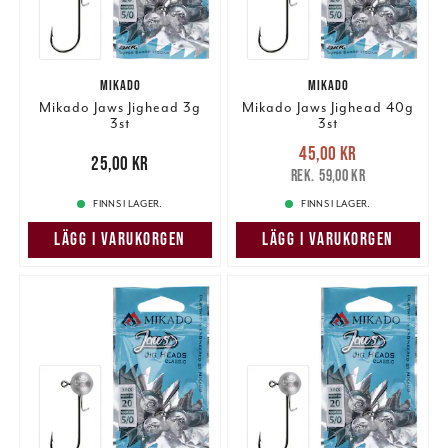
MIKADO
MIKADO
Mikado Jaws Jighead 3g
Mikado Jaws Jighead 40g
3st
3st
Nuvarande pris
:
45,00 kr
Pris
:
25,00 kr
25,00 kr
45,00 kr
Tidigare pris
:
59,00 kr
59,00 kr
FINNS I LAGER.
FINNS I LAGER.
LÄGG I VARUKORGEN
LÄGG I VARUKORGEN