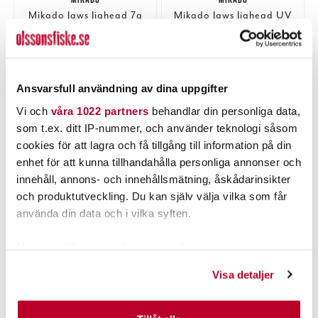
Mikado Jaws Jighead 7g
Mikado Jaws Jighead UV
3st.
Orange 10g 3st
Nuvarande pris
:
44,00 kr
Pris
:
25,00 kr
25,00 kr
44,00 kr
Tidigare pris
:
46,00 kr
46,00 kr
FINNS I LAGER.
FINNS I LAGER.
Ansvarsfull användning av dina uppgifter
LÄGG I VARUKORGEN
LÄGG I VARUKORGEN
Vi och
våra 1022 partners
behandlar din personliga data,
som t.ex. ditt IP-nummer, och använder teknologi såsom
cookies för att lagra och få tillgång till information på din
enhet för att kunna tillhandahålla personliga annonser och
innehåll, annons- och innehållsmätning, åskådarinsikter
och produktutveckling. Du kan själv välja vilka som får
använda din data och i vilka syften.
Med din tillåtelse skulle vi även vilja:
Samla in information om din geografiska plats som
Visa detaljer
kan ha en noggrannhet på upp till flera meter
MIKADO
MIKADO
Identifiera din enhet genom att aktivt skanna den för
Mikado Jaws Jighead UV
Mikado Jaws Jighead UV
Orange 15g 3st
Orange 5g 3st
specifika kännetecken (fingeravtryck)