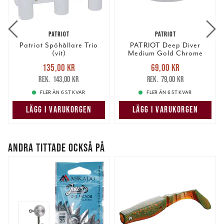
PATRIOT
PATRIOT
Patriot Spöhållare Trio
PATRIOT Deep Diver
(vit)
Medium Gold Chrome
Nuvarande pris
:
Nuvarande pris
:
135,00 kr
69,00 kr
135,00 kr
Tidigare pris
:
69,00 kr
Tidigare pris
:
143,00 kr
79,00 kr
143,00 kr
79,00 kr
FLER ÄN 6 ST KVAR
FLER ÄN 6 ST KVAR
LÄGG I VARUKORGEN
LÄGG I VARUKORGEN
ANDRA TITTADE OCKSÅ PÅ