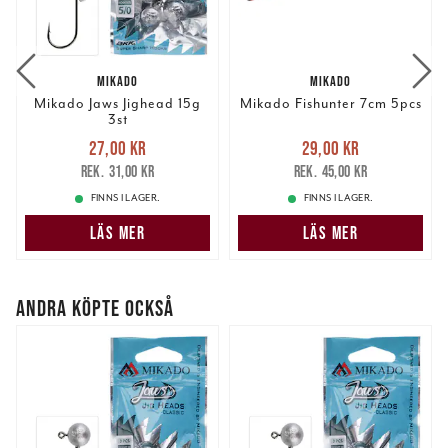
MIKADO
MIKADO
Mikado Jaws Jighead 15g
Mikado Fishunter 7cm 5pcs
3st
Nuvarande pris
:
Nuvarande pris
:
27,00 kr
29,00 kr
27,00 kr
Tidigare pris
:
29,00 kr
Tidigare pris
:
31,00 kr
45,00 kr
31,00 kr
45,00 kr
FINNS I LAGER.
FINNS I LAGER.
LÄS MER
LÄS MER
ANDRA KÖPTE OCKSÅ