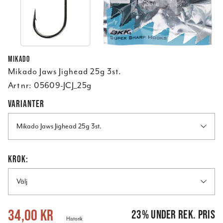
Mikado
Mikado Jaws Jighead 25g 3st.
Art nr:
05609-JCJ_25g
VARIANTER
Mikado Jaws Jighead 25g 3st.
KROK:
Välj
Nuvarande pris
:
34,00 kr
Tidigare pris
:
44,00 kr
34,00 kr
23
%
under rek. pris
Historik