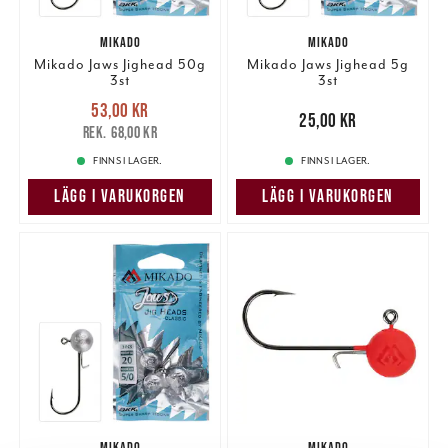
MIKADO
MIKADO
Mikado Jaws Jighead 50g
Mikado Jaws Jighead 5g
3st
3st
Nuvarande pris
:
53,00 kr
53,00 kr
Tidigare pris
:
Pris
:
25,00 kr
25,00 kr
68,00 kr
68,00 kr
FINNS I LAGER.
FINNS I LAGER.
LÄGG I VARUKORGEN
LÄGG I VARUKORGEN
MIKADO
MIKADO