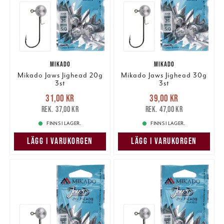
MIKADO
MIKADO
Mikado Jaws Jighead 20g
Mikado Jaws Jighead 30g
3st
3st
Nuvarande pris
:
Nuvarande pris
:
31,00 kr
39,00 kr
31,00 kr
Tidigare pris
:
39,00 kr
Tidigare pris
:
37,00 kr
47,00 kr
37,00 kr
47,00 kr
FINNS I LAGER.
FINNS I LAGER.
LÄGG I VARUKORGEN
LÄGG I VARUKORGEN