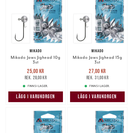
MIKADO
MIKADO
Mikado Jaws Jighead 10g
Mikado Jaws Jighead 15g
3st
3st
Nuvarande pris
:
Nuvarande pris
:
25,00 kr
27,00 kr
25,00 kr
Tidigare pris
:
27,00 kr
Tidigare pris
:
28,00 kr
31,00 kr
28,00 kr
31,00 kr
FINNS I LAGER.
FINNS I LAGER.
LÄGG I VARUKORGEN
LÄGG I VARUKORGEN