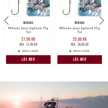
MIKADO
MIKADO
Mikado Jaws Jighead 15g
Mikado Jaws Jighead 10g
3st
3st
Nuvarande pris
:
Nuvarande pris
:
27,00 kr
25,00 kr
27,00 kr
Tidigare pris
:
25,00 kr
Tidigare pris
:
31,00 kr
28,00 kr
31,00 kr
28,00 kr
FINNS I LAGER.
FINNS I LAGER.
LÄS MER
LÄS MER