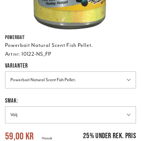
Powerbait
Powerbait Natural Scent Fish Pellet.
Art nr:
10122-NS_FP
VARIANTER
Powerbait Natural Scent Fish Pellet.
SMAK:
Välj
Nuvarande pris
:
59,00 kr
Tidigare pris
:
79,00 kr
59,00 kr
25
%
under rek. pris
Historik