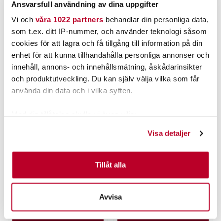
Ansvarsfull användning av dina uppgifter
Vi och
våra 1022 partners
behandlar din personliga data,
POPULÄRT JUST NU
som t.ex. ditt IP-nummer, och använder teknologi såsom
cookies för att lagra och få tillgång till information på din
enhet för att kunna tillhandahålla personliga annonser och
innehåll, annons- och innehållsmätning, åskådarinsikter
och produktutveckling. Du kan själv välja vilka som får
använda din data och i vilka syften.
Med din tillåtelse skulle vi även vilja:
Samla in information om din geografiska plats som
Visa detaljer
kan ha en noggrannhet på upp till flera meter
PATRIOT
KINETIC
Patriot Spöhållare Trio
Kinetic 4 Braid 150m Dusty
Identifiera din enhet genom att aktivt skanna den för
(vit)
Green
specifika kännetecken (fingeravtryck)
Tillåt alla
Nuvarande pris
:
Nuvarande pris
:
135,00 kr
69,00 kr
135,00 kr
Tidigare pris
:
69,00 kr
Tidigare pris
:
Ta reda på mer om hur dina personliga uppgifter
143,00 kr
79,95 kr
143,00 kr
79,95 kr
behandlas och ställ in dina preferenser i
detaljsektionen
.
Avvisa
FLER ÄN 6 ST KVAR
FINNS I LAGER.
Du kan ändra eller dra tillbaka ditt samtycke när som
helst från cookie-förklaringen.
LÄGG I VARUKORGEN
LÄS MER