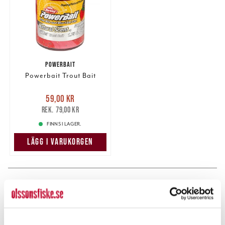
POWERBAIT
Powerbait Trout Bait
Nuvarande pris
:
59,00 kr
59,00 kr
Tidigare pris
:
79,00 kr
79,00 kr
FINNS I LAGER.
LÄGG I VARUKORGEN
PRODUKTBESKRIVNING