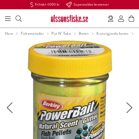
Fri frakt >1000 kr
Supersnabba leveranser
Hem
Fiskemetoder
Put N' Take
Beten
Konstgjorda beten
P