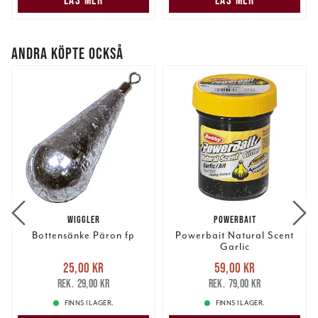
ANDRA KÖPTE OCKSÅ
WIGGLER
POWERBAIT
Bottensänke Päron fp
Powerbait Natural Scent
Garlic
Nuvarande pris
:
Nuvarande pris
:
25,00 kr
59,00 kr
25,00 kr
Tidigare pris
:
59,00 kr
Tidigare pris
:
29,00 kr
79,00 kr
29,00 kr
79,00 kr
FINNS I LAGER.
FINNS I LAGER.