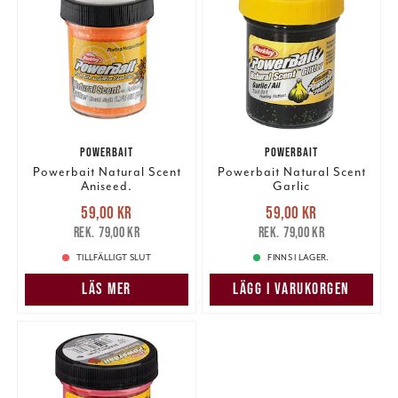
POWERBAIT
POWERBAIT
Powerbait Natural Scent
Powerbait Natural Scent
Aniseed.
Garlic
Nuvarande pris
:
Nuvarande pris
:
59,00 kr
59,00 kr
59,00 kr
Tidigare pris
:
59,00 kr
Tidigare pris
:
79,00 kr
79,00 kr
79,00 kr
79,00 kr
TILLFÄLLIGT SLUT
FINNS I LAGER.
LÄS MER
LÄGG I VARUKORGEN