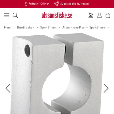
Fri frakt >1000 kr
Supersnabba leveranser
Hem
Båttillbehör
Spöhållare
Aluminium/Rostfri Spöhållare
AH