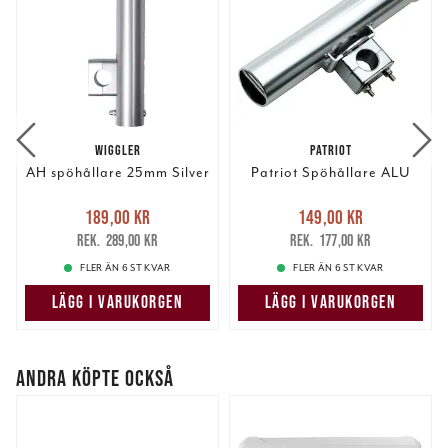
WIGGLER
PATRIOT
AH spöhållare 25mm Silver
Patriot Spöhållare ALU
Nuvarande pris
:
Nuvarande pris
:
189,00 kr
149,00 kr
189,00 kr
Tidigare pris
:
149,00 kr
Tidigare pris
:
289,00 kr
177,00 kr
289,00 kr
177,00 kr
FLER ÄN 6 ST KVAR
FLER ÄN 6 ST KVAR
LÄGG I VARUKORGEN
LÄGG I VARUKORGEN
ANDRA KÖPTE OCKSÅ