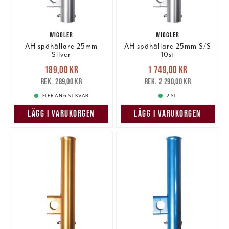
WIGGLER
WIGGLER
AH spöhållare 25mm
AH spöhållare 25mm S/S
Silver
10st
Nuvarande pris
:
Nuvarande pris
:
189,00 kr
1 749,00 kr
189,00 kr
Tidigare pris
:
1 749,00 kr
Tidigare pris
:
289,00 kr
2 290,00 kr
289,00 kr
2 290,00 kr
FLER ÄN 6 ST KVAR
2 ST
LÄGG I VARUKORGEN
LÄGG I VARUKORGEN