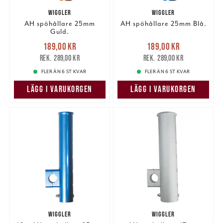
WIGGLER
WIGGLER
AH spöhållare 25mm
AH spöhållare 25mm Blå.
Guld.
Nuvarande pris
:
Nuvarande pris
:
189,00 kr
189,00 kr
189,00 kr
Tidigare pris
:
189,00 kr
Tidigare pris
:
289,00 kr
289,00 kr
289,00 kr
289,00 kr
FLER ÄN 6 ST KVAR
FLER ÄN 6 ST KVAR
LÄGG I VARUKORGEN
LÄGG I VARUKORGEN
WIGGLER
WIGGLER