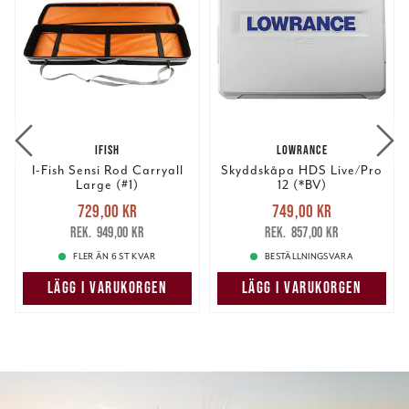
IFISH
LOWRANCE
I-Fish Sensi Rod Carryall
Skyddskåpa HDS Live/Pro
Large (#1)
12 (*BV)
Nuvarande pris
:
Nuvarande pris
:
729,00 kr
749,00 kr
729,00 kr
Tidigare pris
:
749,00 kr
Tidigare pris
:
949,00 kr
857,00 kr
949,00 kr
857,00 kr
FLER ÄN 6 ST KVAR
BESTÄLLNINGSVARA
LÄGG I VARUKORGEN
LÄGG I VARUKORGEN