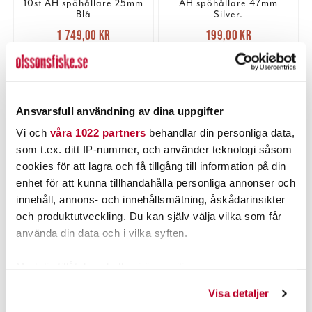
10st AH spöhållare 25mm
AH spöhållare 47mm
Blå
Silver.
Nuvarande pris
:
Nuvarande pris
:
1 749,00 kr
199,00 kr
1 749,00 kr
Tidigare pris
:
199,00 kr
Tidigare pris
:
2 290,00 kr
329,00 kr
2 290,00 kr
329,00 kr
2 ST
FLER ÄN 6 ST KVAR
LÄGG I VARUKORGEN
LÄGG I VARUKORGEN
Ansvarsfull användning av dina uppgifter
Vi och
våra 1022 partners
behandlar din personliga data,
som t.ex. ditt IP-nummer, och använder teknologi såsom
PRODUKTBESKRIVNING
cookies för att lagra och få tillgång till information på din
enhet för att kunna tillhandahålla personliga annonser och
innehåll, annons- och innehållsmätning, åskådarinsikter
och produktutveckling. Du kan själv välja vilka som får
använda din data och i vilka syften.
POPULÄRT JUST NU
Med din tillåtelse skulle vi även vilja:
Kundklubbpris!
Samla in information om din geografiska plats som
Visa detaljer
kan ha en noggrannhet på upp till flera meter