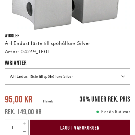
Wiggler
AH Endast fäste till spöhållare Silver
Art nr:
04239_TF01
VARIANTER
AH Endast fäste till spöhållare Silver
Nuvarande pris
:
95,00 kr
Tidigare pris
:
149,00 kr
95,00 kr
36
%
under rek. pris
Historik
149,00 kr
Fler än 6 st kvar
LÄGG I VARUKORGEN