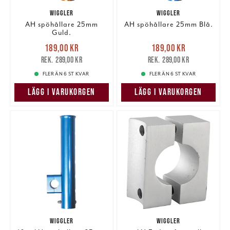
WIGGLER
WIGGLER
AH spöhållare 25mm
AH spöhållare 25mm Blå.
Guld.
Nuvarande pris
:
Nuvarande pris
:
189,00 kr
189,00 kr
189,00 kr
Tidigare pris
:
189,00 kr
Tidigare pris
:
289,00 kr
289,00 kr
289,00 kr
289,00 kr
FLER ÄN 6 ST KVAR
FLER ÄN 6 ST KVAR
LÄGG I VARUKORGEN
LÄGG I VARUKORGEN
WIGGLER
WIGGLER