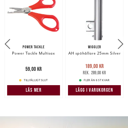
POWER TACKLE
WIGGLER
Power Tackle Multisax
AH spöhållare 25mm Silver
Nuvarande pris
:
189,00 kr
Pris
:
59,00 kr
59,00 kr
189,00 kr
Tidigare pris
:
289,00 kr
289,00 kr
TILLFÄLLIGT SLUT
FLER ÄN 6 ST KVAR
LÄS MER
LÄGG I VARUKORGEN