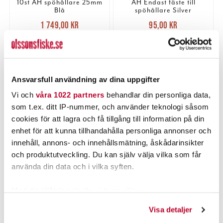
10st AH spöhållare 25mm
AH Endast fäste till
Blå
spöhållare Silver
Nuvarande pris
:
Nuvarande pris
:
1 749,00 kr
95,00 kr
1 749,00 kr
Tidigare pris
:
95,00 kr
Tidigare pris
:
2 290,00 kr
149,00 kr
2 290,00 kr
149,00 kr
2 ST
FLER ÄN 6 ST KVAR
LÄGG I VARUKORGEN
LÄGG I VARUKORGEN
Ansvarsfull användning av dina uppgifter
Vi och
våra 1022 partners
behandlar din personliga data,
som t.ex. ditt IP-nummer, och använder teknologi såsom
PRODUKTBESKRIVNING
cookies för att lagra och få tillgång till information på din
enhet för att kunna tillhandahålla personliga annonser och
innehåll, annons- och innehållsmätning, åskådarinsikter
och produktutveckling. Du kan själv välja vilka som får
använda din data och i vilka syften.
POPULÄRT JUST NU
Med din tillåtelse skulle vi även vilja:
Samla in information om din geografiska plats som
Visa detaljer
kan ha en noggrannhet på upp till flera meter