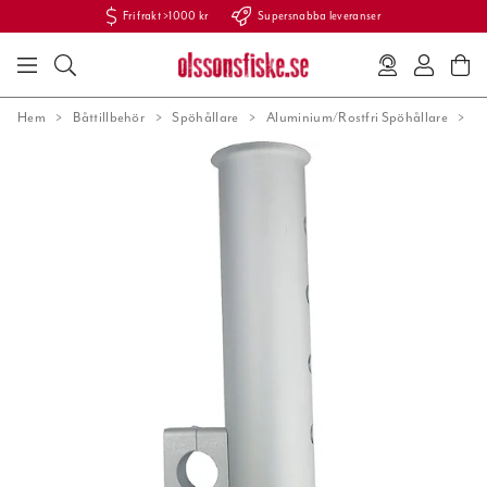
Fri frakt >1000 kr
Supersnabba leveranser
Hem
Båttillbehör
Spöhållare
Aluminium/Rostfri Spöhållare
A