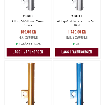
WIGGLER
WIGGLER
AH spöhållare 25mm
AH spöhållare 25mm S/S
Silver
10st
Nuvarande pris
:
Nuvarande pris
:
189,00 kr
1 749,00 kr
189,00 kr
Tidigare pris
:
1 749,00 kr
Tidigare pris
:
289,00 kr
2 290,00 kr
289,00 kr
2 290,00 kr
FLER ÄN 6 ST KVAR
2 ST
LÄGG I VARUKORGEN
LÄGG I VARUKORGEN