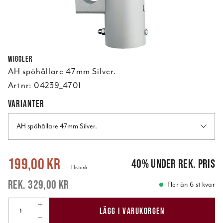
Wiggler
AH spöhållare 47mm Silver.
Art nr:
04239_4701
VARIANTER
AH spöhållare 47mm Silver.
Nuvarande pris
:
199,00 kr
Tidigare pris
:
329,00 kr
199,00 kr
40
%
under rek. pris
Historik
329,00 kr
Fler än 6 st kvar
LÄGG I VARUKORGEN