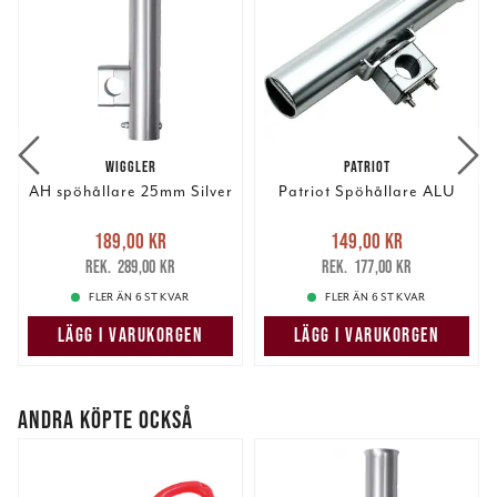
WIGGLER
PATRIOT
AH spöhållare 25mm Silver
Patriot Spöhållare ALU
Nuvarande pris
:
Nuvarande pris
:
189,00 kr
149,00 kr
189,00 kr
Tidigare pris
:
149,00 kr
Tidigare pris
:
289,00 kr
177,00 kr
289,00 kr
177,00 kr
FLER ÄN 6 ST KVAR
FLER ÄN 6 ST KVAR
LÄGG I VARUKORGEN
LÄGG I VARUKORGEN
ANDRA KÖPTE OCKSÅ