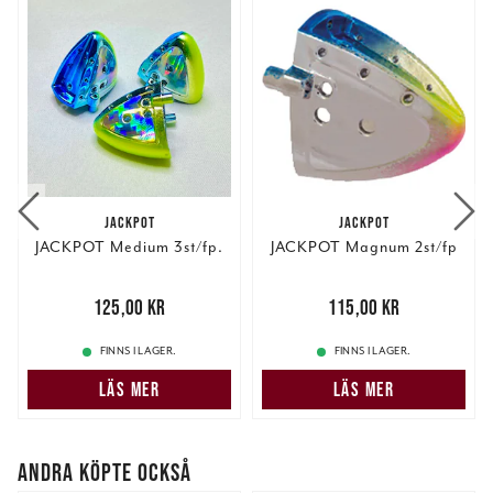
JACKPOT
JACKPOT
JACKPOT Medium 3st/fp.
JACKPOT Magnum 2st/fp
Pris
:
125,00 kr
125,00 kr
Pris
:
115,00 kr
115,00 kr
FINNS I LAGER.
FINNS I LAGER.
LÄS MER
LÄS MER
ANDRA KÖPTE OCKSÅ