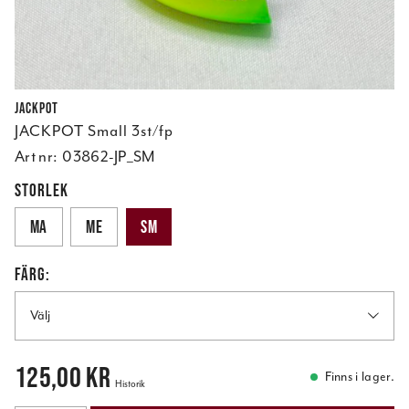
Jackpot
JACKPOT Small 3st/fp
Art nr:
03862-JP_SM
STORLEK
MA
ME
SM
FÄRG:
Välj
Pris
:
125,00 kr
125,00 kr
Finns i lager.
Historik