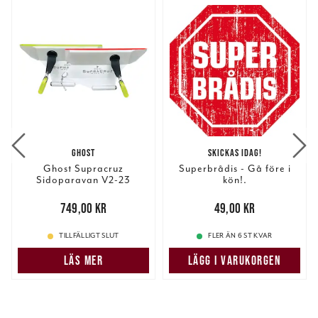
GHOST
SKICKAS IDAG!
Ghost Supracruz
Superbrådis - Gå före i
Sidoparavan V2-23
kön!.
Medium 1 Par
Pris
:
749,00 kr
749,00 kr
Pris
:
49,00 kr
49,00 kr
TILLFÄLLIGT SLUT
FLER ÄN 6 ST KVAR
LÄS MER
LÄGG I VARUKORGEN