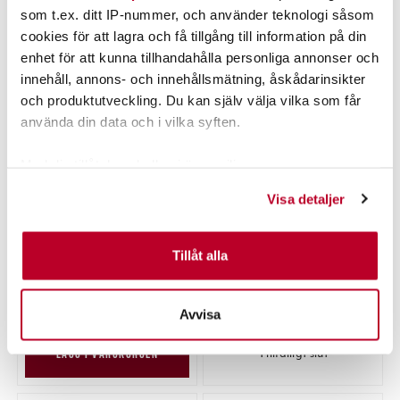
som t.ex. ditt IP-nummer, och använder teknologi såsom
LÄGG I VARUKORGEN
cookies för att lagra och få tillgång till information på din
LÄGG I VARUKORGEN
enhet för att kunna tillhandahålla personliga annonser och
innehåll, annons- och innehållsmätning, åskådarinsikter
och produktutveckling. Du kan själv välja vilka som får
använda din data och i vilka syften.
Med din tillåtelse skulle vi även vilja:
Samla in information om din geografiska plats som
Visa detaljer
kan ha en noggrannhet på upp till flera meter
Identifiera din enhet genom att aktivt skanna den för
specifika kännetecken (fingeravtryck)
Tillåt alla
UV Spigg Chameleon
Chrome Swedish Flag
Ta reda på mer om hur dina personliga uppgifter
Pris
:
149,00 kr
149,00 kr
Pris
:
125,00 kr
125,00 kr
behandlas och ställ in dina preferenser i
detaljsektionen
.
Avvisa
Du kan ändra eller dra tillbaka ditt samtycke när som
helst från cookie-förklaringen.
Tillfälligt slut
LÄGG I VARUKORGEN
Vi använder enhetsidentifierare för att anpassa innehållet