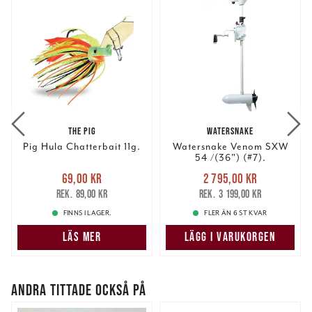
THE PIG
WATERSNAKE
Pig Hula Chatterbait 11g.
Watersnake Venom SXW
54 /(36") (#7).
Nuvarande pris
:
Nuvarande pris
:
69,00 kr
2 795,00 kr
69,00 kr
Tidigare pris
:
2 795,00 kr
Tidigare pris
:
89,00 kr
3 199,00 kr
89,00 kr
3 199,00 kr
FINNS I LAGER.
FLER ÄN 6 ST KVAR
LÄS MER
LÄGG I VARUKORGEN
ANDRA TITTADE OCKSÅ PÅ