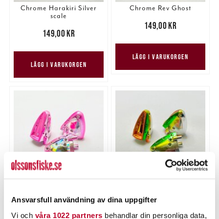
Chrome Harakiri Silver
Chrome Rev Ghost
scale
Pris
:
149,00 kr
149,00 kr
Pris
:
149,00 kr
149,00 kr
LÄGG I VARUKORGEN
LÄGG I VARUKORGEN
Chrome Last Kiss Ghost
Chrome Orange Fever
Chameleon
Ansvarsfull användning av dina uppgifter
Pris
:
149,00 kr
149,00 kr
Pris
:
149,00 kr
149,00 kr
Vi och
våra 1022 partners
behandlar din personliga data,