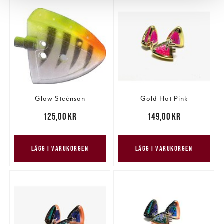
och annonserna till användarna, tillhandahålla funktioner
för sociala medier och analysera vår trafik. Vi
vidarebefordrar även sådana identifierare och annan
information från din enhet till de sociala medier och
annons- och analysföretag som vi samarbetar med.
Dessa kan i sin tur kombinera informationen med annan
information som du har tillhandahållit eller som de har
samlat in när du har använt deras tjänster.
Glow Steénson
Gold Hot Pink
Pris
:
125,00 kr
125,00 kr
Pris
:
149,00 kr
149,00 kr
LÄGG I VARUKORGEN
LÄGG I VARUKORGEN