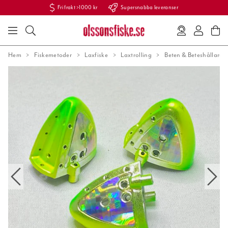
Fri frakt >1000 kr
Supersnabba leveranser
Hem
Fiskemetoder
Laxfiske
Laxtrolling
Beten & Beteshållare