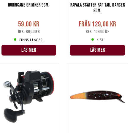
HURRICANE GRIMNER 9CM.
RAPALA SCATTER RAP TAIL DANCER
9CM.
59,00 kr
Från
129,00 kr
Rek. 89,00 kr
Rek. 159,00 kr
FINNS I LAGER.
4 ST
LÄS MER
LÄS MER