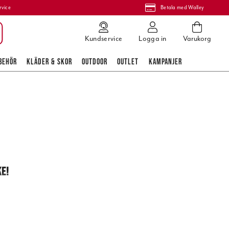
rvice
Betala med Walley
Kundservice
Logga in
Varukorg
BEHÖR
KLÄDER & SKOR
OUTDOOR
OUTLET
KAMPANJER
KE
!
et kräver mer
jälpa dig med