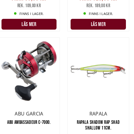
Rek. 109,00 kr
Rek. 189,00 kr
FINNS I LAGER.
FINNS I LAGER.
naderna är det
LÄS MER
LÄS MER
de månaderna.
tt få väldigt
tt
spö
runt
7fot
r 20LC
som
ett 8-9fot spö
re.
om sitter i en
tt använda på
r,
Bomber 15A
tiga klassiker
ABU GARCIA
RAPALA
ABU AMBASSADEUR C-7000.
RAPALA SHADOW RAP SHAD
SHALLOW 11CM.