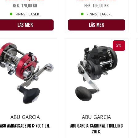
Rek. 170,00 kr
Rek. 159,00 kr
FINNS I LAGER.
FINNS I LAGER.
från båt är det
trolling
som gäller för det allra mesta.
På de kallare må
LÄS MER
LÄS MER
spinnfiska efter lax i vättern nära land då de går in närmare land under 
tt göra på Vänern, Vättern och även i Östersjön. I Östersjön är det chans a
väldigt stora laxar upp till 20kg och ännu större.
5%
till laxfiske
behöver inte vara särskilt komplicerat. Ska du fiska i insjö är e
rfekt kombinerat med en rulle gärna med räkneverk som en
Abu Alphame
0m 0,40mm lina. Fiskar du i Östersjön är ett
grövre spö
att föredra som 
ör
predatorfiske
att föredra då fiskarna därute är mycket större och starka
ng finns det många bra beten
och sätt att fiska. Du kan använda fryst löja s
bler bakom sidoparavaner eller pulkor och skeddrag bakom båten går a
å djupet utan problem. Beten som Ismo, Northern King, Strikepro wobble
stgjorda beten. Sedan finns löjskallar som
Jackpot
och Anchovy som är rik
ABU GARCIA
ABU GARCIA
som fungerar utmärkt.
ABU AMBASSADEUR C-7001 LH.
ABU GARCIA CARDINAL TROLLING
20LC.