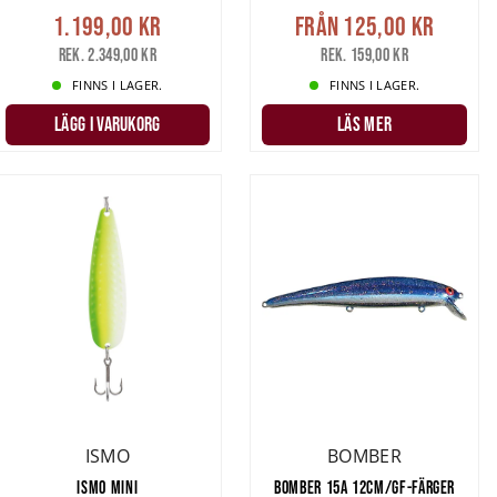
1.199,00 kr
Från
125,00 kr
ax
eller hör av
Rek. 2.349,00 kr
Rek. 159,00 kr
FINNS I LAGER.
FINNS I LAGER.
LÄGG I VARUKORG
LÄS MER
ISMO
BOMBER
ISMO MINI
BOMBER 15A 12CM/GF-FÄRGER