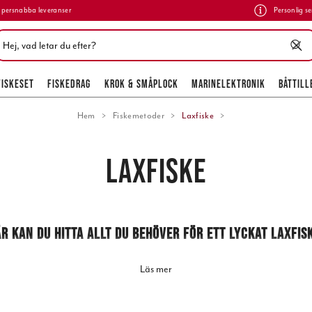
persnabba leveranser
Personlig se
FISKESET
FISKEDRAG
KROK & SMÅPLOCK
MARINELEKTRONIK
BÅTTILL
Hem
Fiskemetoder
Laxfiske
LAXFISKE
R KAN DU HITTA ALLT DU BEHÖVER FÖR ETT LYCKAT
LAXFIS
Läs mer
ett fiske som oftast inte är lika enkelt som låt säga abborrfiske är. Laxfisk
r, mer kunskap och oftast mer tid på vattnet för att lura laxarna. Vi ska h