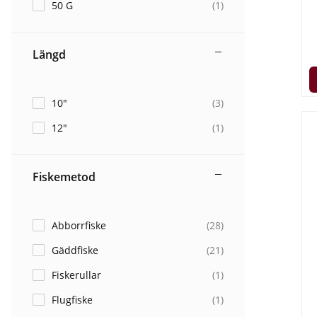
50 G
(
1
)
Har du mer f
Längd
10"
(
3
)
12"
(
1
)
Fiskemetod
Abborrfiske
(
28
)
Gäddfiske
(
21
)
Fiskerullar
(
1
)
Flugfiske
(
1
)