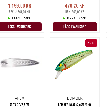
1.199,00 kr
470,25 kr
underingar och frågor spana in kategorierna
Laxtrolling
och
Landfiske L
Rek. 2.349,00 kr
Rek. 669,00 kr
dig till vår kundservice!
FINNS I LAGER.
FINNS I LAGER.
LÄGG I VARUKORG
LÄGG I VARUKORG
30%
APEX
BOMBER
APEX 3"/7,5CM
BOMBER B13A 6,4CM/6,9G