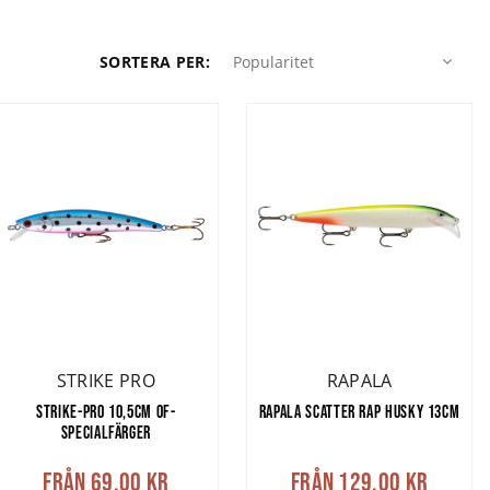
ra av dig till
Popularitet
SORTERA PER
:
Popularitet
n finns det
gt viktigt att
et populäraste
g. Du kan också
 #8 och uppåt.
ler mycket lina
STRIKE PRO
RAPALA
 och
multirullar
STRIKE-PRO 10,5CM OF-
RAPALA SCATTER RAP HUSKY 13CM
obbler
,
Viking
SPECIALFÄRGER
bfluga
bakom
Från
69,00 kr
Från
129,00 kr