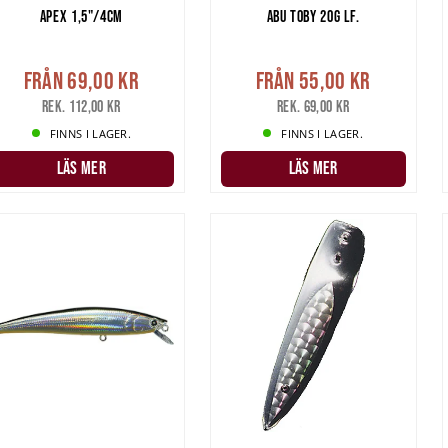
APEX 1,5"/4CM
ABU TOBY 20G LF.
Från
69,00 kr
Från
55,00 kr
Rek. 112,00 kr
Rek. 69,00 kr
FINNS I LAGER.
FINNS I LAGER.
LÄS MER
LÄS MER