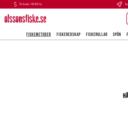
Fri frakt >1000 kr
Su
FISKEMETODER
FISKEREDSKAP
FISKERULLAR
SPÖN
HÄ
Laxfiske är 
förberedelse