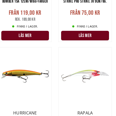
BOMBER 15A 12CM/WIGG-FÄRGER
STRIKE PRO STRIKE JR 9CM/8G.
Från
119,00 kr
Från
75,00 kr
Rek. 189,00 kr
FINNS I LAGER.
FINNS I LAGER.
LÄS MER
LÄS MER
HURRICANE
RAPALA