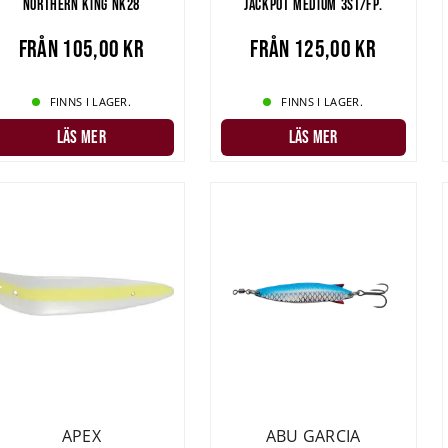
NORTHERN KING NK28
JACKPOT MEDIUM 3ST/FP.
Från
105,00 kr
Från
125,00 kr
FINNS I LAGER.
FINNS I LAGER.
LÄS MER
LÄS MER
APEX
ABU GARCIA