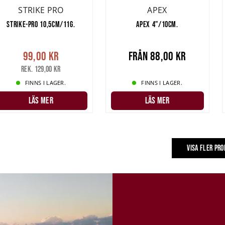
STRIKE PRO
APEX
STRIKE-PRO 10,5CM/11G.
APEX 4"/10CM.
99,00 kr
Från
88,00 kr
Rek. 129,00 kr
FINNS I LAGER.
FINNS I LAGER.
LÄS MER
LÄS MER
VISA FLER PR