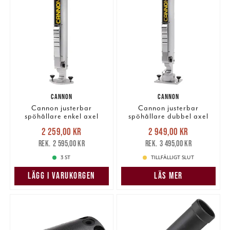
CANNON
CANNON
Cannon justerbar
Cannon justerbar
spöhållare enkel axel
spöhållare dubbel axel
Nuvarande pris
:
Nuvarande pris
:
2 259,00 kr
2 949,00 kr
2 259,00 kr
Tidigare pris
:
2 949,00 kr
Tidigare pris
:
2 595,00 kr
3 495,00 kr
2 595,00 kr
3 495,00 kr
3 ST
TILLFÄLLIGT SLUT
LÄGG I VARUKORGEN
LÄS MER