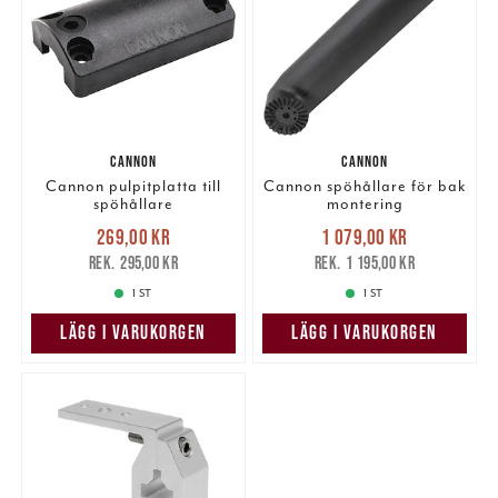
CANNON
CANNON
Cannon pulpitplatta till
Cannon spöhållare för bak
spöhållare
montering
Nuvarande pris
:
Nuvarande pris
:
269,00 kr
1 079,00 kr
269,00 kr
Tidigare pris
:
1 079,00 kr
Tidigare pris
:
295,00 kr
1 195,00 kr
295,00 kr
1 195,00 kr
1 ST
1 ST
LÄGG I VARUKORGEN
LÄGG I VARUKORGEN