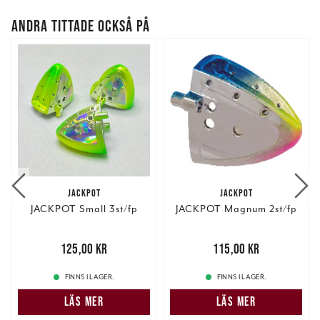
ANDRA TITTADE OCKSÅ PÅ
JACKPOT
JACKPOT
JACKPOT Small 3st/fp
JACKPOT Magnum 2st/fp
Pris
:
125,00 kr
125,00 kr
Pris
:
115,00 kr
115,00 kr
FINNS I LAGER.
FINNS I LAGER.
LÄS MER
LÄS MER