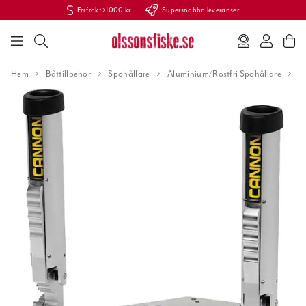
Fri frakt >1000 kr
Supersnabba leveranser
Hem
Båttillbehör
Spöhållare
Aluminium/Rostfri Spöhållare
C