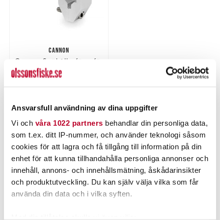
CANNON
Cannon Spöhållarfäste för
1-1/4" rör
Nuvarande pris
:
729,00 kr
729,00 kr
Tidigare pris
:
855,00 kr
855,00 kr
Ansvarsfull användning av dina uppgifter
TILLFÄLLIGT SLUT
Vi och
våra 1022 partners
behandlar din personliga data,
LÄS MER
som t.ex. ditt IP-nummer, och använder teknologi såsom
cookies för att lagra och få tillgång till information på din
enhet för att kunna tillhandahålla personliga annonser och
PRODUKTBESKRIVNING
innehåll, annons- och innehållsmätning, åskådarinsikter
och produktutveckling. Du kan själv välja vilka som får
använda din data och i vilka syften.
Med din tillåtelse skulle vi även vilja: