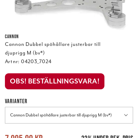
Cannon
Cannon Dubbel spöhållare justerbar till
djuprigg M (bv*)
Art nr:
04203_7024
OBS! BESTÄLLNINGSVARA!
VARIANTER
Cannon Dubbel spöhållare justerbar till djuprigg M (bv*)
Nuvarande pris
:
7 995,00 kr
Tidigare pris
:
10 295,00 kr