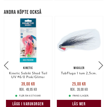
ANDRA KÖPTE OCKSÅ
KINETIC
WIGGLER
Kinetic Sabiki Shad Tail
TubFluga 1 tum 2,5cm.
UV #6/0 Pink/Glitter
Nuvarande pris
:
Nuvarande pris
:
39,00 kr
25,00 kr
39,00 kr
Tidigare pris
:
25,00 kr
Tidigare pris
:
49,95 kr
39,00 kr
49,95 kr
39,00 kr
FLER ÄN 6 ST KVAR
FINNS I LAGER.
LÄGG I VARUKORGEN
LÄS MER