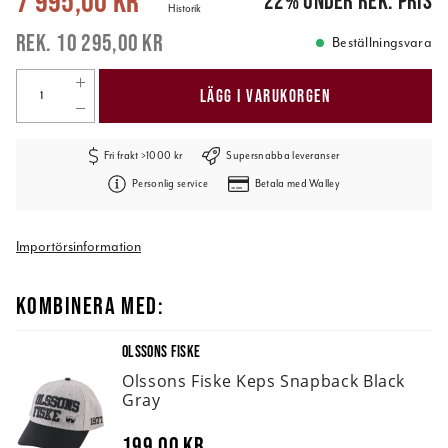
7 995,00 kr
22
%
under rek. pris
Historik
10 295,00 kr
Beställningsvara
LÄGG I VARUKORGEN
Fri frakt >1000 kr
Supersnabba leveranser
Personlig service
Betala med Walley
Importörsinformation
KOMBINERA MED:
OLSSONS FISKE
Olssons Fiske Keps Snapback Black
Gray
199,00 kr