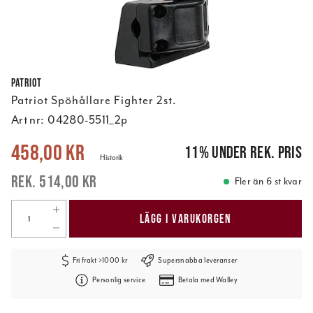
Patriot
Patriot Spöhållare Fighter 2st.
Art nr:
04280-5511_2p
Nuvarande pris
:
458,00 kr
Tidigare pris
:
514,00 kr
458,00 kr
11
%
under rek. pris
Historik
514,00 kr
Fler än 6 st kvar
LÄGG I VARUKORGEN
Fri frakt >1000 kr
Supersnabba leveranser
Personlig service
Betala med Walley