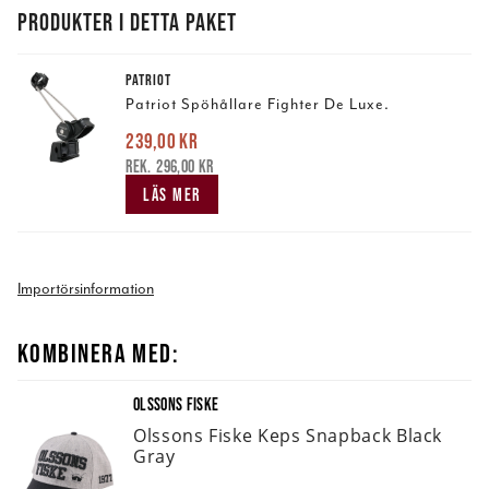
PRODUKTER I DETTA PAKET
PATRIOT
Patriot Spöhållare Fighter De Luxe.
239,00 kr
Nuvarande pris
:
239,00 kr
Tidigare pris
:
296,00 kr
296,00 kr
LÄS MER
Importörsinformation
KOMBINERA MED:
OLSSONS FISKE
Olssons Fiske Keps Snapback Black
Gray