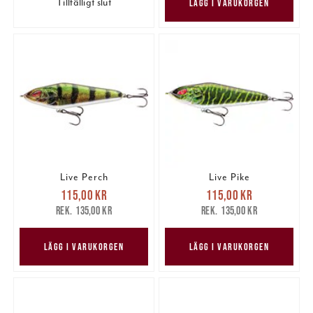
Tillfälligt slut
LÄGG I VARUKORGEN
Live Perch
Live Pike
Nuvarande pris
:
Nuvarande pris
:
115,00 kr
115,00 kr
115,00 kr
Tidigare pris
:
115,00 kr
Tidigare pris
:
135,00 kr
135,00 kr
135,00 kr
135,00 kr
LÄGG I VARUKORGEN
LÄGG I VARUKORGEN