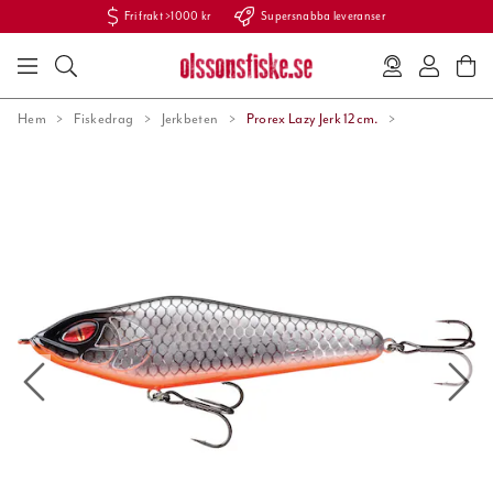
Fri frakt >1000 kr
Supersnabba leveranser
Hem
Fiskedrag
Jerkbeten
Prorex Lazy Jerk 12cm.