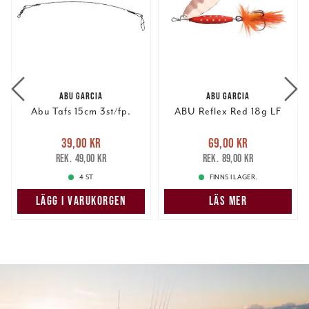
ABU GARCIA
ABU GARCIA
Abu Tafs 15cm 3st/fp.
ABU Reflex Red 18g LF
Nuvarande pris
:
Nuvarande pris
:
39,00 kr
69,00 kr
39,00 kr
Tidigare pris
:
69,00 kr
Tidigare pris
:
49,00 kr
89,00 kr
49,00 kr
89,00 kr
4 ST
FINNS I LAGER.
LÄGG I VARUKORGEN
LÄS MER