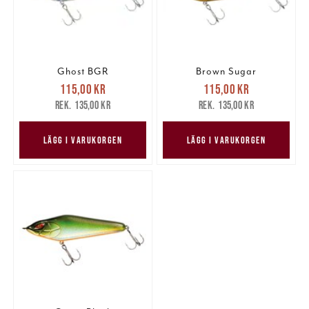
Ghost BGR
Brown Sugar
Nuvarande pris
:
Nuvarande pris
:
115,00 kr
115,00 kr
115,00 kr
Tidigare pris
:
115,00 kr
Tidigare pris
:
135,00 kr
135,00 kr
135,00 kr
135,00 kr
LÄGG I VARUKORGEN
LÄGG I VARUKORGEN