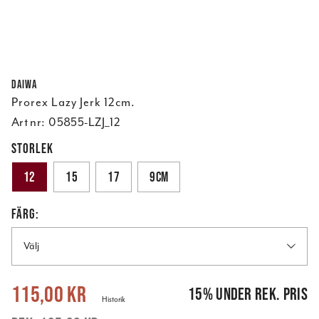
Daiwa
Prorex Lazy Jerk 12cm.
Art nr:
05855-LZJ_12
STORLEK
12
15
17
9cm
FÄRG:
Välj
Nuvarande pris
:
115,00 kr
Tidigare pris
:
135,00 kr
115,00 kr
15
%
under rek. pris
Historik