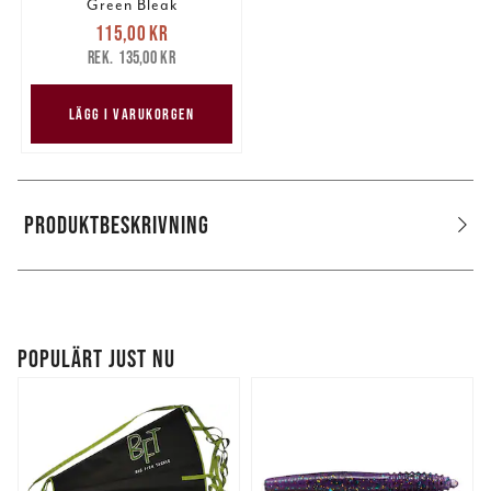
Green Bleak
Nuvarande pris
:
115,00 kr
115,00 kr
Tidigare pris
:
135,00 kr
135,00 kr
LÄGG I VARUKORGEN
PRODUKTBESKRIVNING
POPULÄRT JUST NU