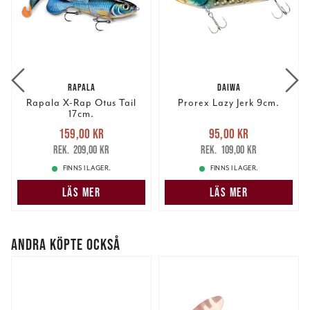
RAPALA
DAIWA
Rapala X-Rap Otus Tail
Prorex Lazy Jerk 9cm.
17cm.
Nuvarande pris
:
Nuvarande pris
:
159,00 kr
95,00 kr
159,00 kr
Tidigare pris
:
95,00 kr
Tidigare pris
:
209,00 kr
109,00 kr
209,00 kr
109,00 kr
FINNS I LAGER.
FINNS I LAGER.
LÄS MER
LÄS MER
ANDRA KÖPTE OCKSÅ