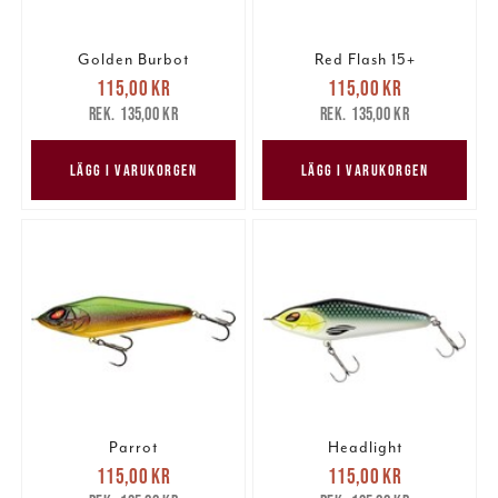
Golden Burbot
Red Flash 15+
Nuvarande pris
:
Nuvarande pris
:
115,00 kr
115,00 kr
115,00 kr
Tidigare pris
:
115,00 kr
Tidigare pris
:
135,00 kr
135,00 kr
135,00 kr
135,00 kr
LÄGG I VARUKORGEN
LÄGG I VARUKORGEN
Parrot
Headlight
Nuvarande pris
:
Nuvarande pris
:
115,00 kr
115,00 kr
115,00 kr
Tidigare pris
:
115,00 kr
Tidigare pris
: