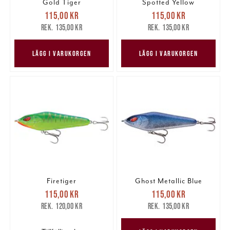
Gold Tiger
Spotted Yellow
Nuvarande pris
:
Nuvarande pris
:
115,00 kr
115,00 kr
115,00 kr
Tidigare pris
:
115,00 kr
Tidigare pris
:
135,00 kr
135,00 kr
135,00 kr
135,00 kr
LÄGG I VARUKORGEN
LÄGG I VARUKORGEN
Firetiger
Ghost Metallic Blue
Nuvarande pris
:
Nuvarande pris
:
115,00 kr
115,00 kr
115,00 kr
Tidigare pris
:
115,00 kr
Tidigare pris
:
120,00 kr
135,00 kr
120,00 kr
135,00 kr