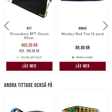
BFT
MWAR
Drivankare BFT Ocean
Monkey Ned 7cm 12-pack
90cm.
Nuvarande pris
:
469,00 kr
469,00 kr
Tidigare pris
:
Pris
:
89,00 kr
89,00 kr
595,00 kr
595,00 kr
TILLFÄLLIGT SLUT
FINNS I LAGER.
LÄS MER
LÄS MER
ANDRA TITTADE OCKSÅ PÅ