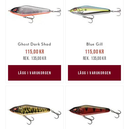
Ghost Dark Shad
Blue Gill
Nuvarande pris
:
Nuvarande pris
:
115,00 kr
115,00 kr
115,00 kr
Tidigare pris
:
115,00 kr
Tidigare pris
:
135,00 kr
135,00 kr
135,00 kr
135,00 kr
LÄGG I VARUKORGEN
LÄGG I VARUKORGEN