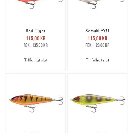
Red Tiger
Setsuki AYU
Nuvarande pris
:
Nuvarande pris
:
115,00 kr
115,00 kr
115,00 kr
Tidigare pris
:
115,00 kr
Tidigare pris
:
135,00 kr
120,00 kr
135,00 kr
120,00 kr
Tillfälligt slut
Tillfälligt slut