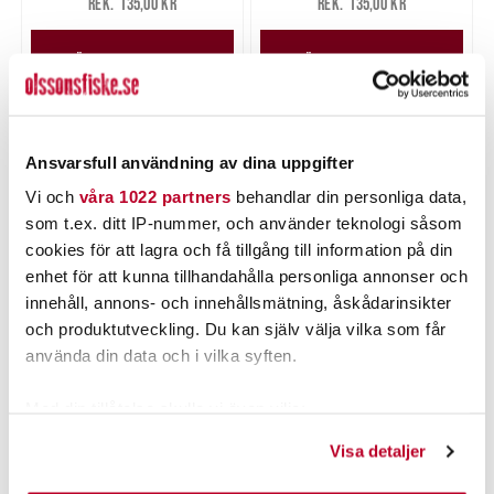
135,00 kr
135,00 kr
135,00 kr
135,00 kr
LÄGG I VARUKORGEN
LÄGG I VARUKORGEN
Ansvarsfull användning av dina uppgifter
Vi och
våra 1022 partners
behandlar din personliga data,
som t.ex. ditt IP-nummer, och använder teknologi såsom
cookies för att lagra och få tillgång till information på din
enhet för att kunna tillhandahålla personliga annonser och
innehåll, annons- och innehållsmätning, åskådarinsikter
och produktutveckling. Du kan själv välja vilka som får
Headlight Flake
Lazer Red
Nuvarande pris
:
Nuvarande pris
:
använda din data och i vilka syften.
115,00 kr
115,00 kr
115,00 kr
Tidigare pris
:
115,00 kr
Tidigare pris
:
135,00 kr
135,00 kr
135,00 kr
135,00 kr
Med din tillåtelse skulle vi även vilja:
Samla in information om din geografiska plats som
LÄGG I VARUKORGEN
LÄGG I VARUKORGEN
Visa detaljer
kan ha en noggrannhet på upp till flera meter
Identifiera din enhet genom att aktivt skanna den för