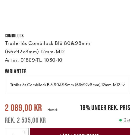
Combilock
Trailerlås Combilock Blå 80&98mm
(66x92x8mm) 12mm-M12
Art nr:
01869-TL_1030-10
VARIANTER
Trailerlås Combilock Blå 80&98mm (66x92x8mm) 12mm-M12
Nuvarande pris
:
2 089,00 kr
Tidigare pris
:
2 535,00 kr
2 089,00 kr
18
%
under rek. pris
Historik
2 535,00 kr
2 st