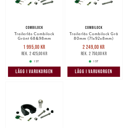
COMBILOCK
COMBILOCK
Trailerlås Combilock
Trailerlås Combilock Grå
Grönt 68&98mm
80mm (71x92x8mm)
(60x92x8mm) 12mm-M12
12mm-M12
Nuvarande pris
:
Nuvarande pris
:
1 995,00 kr
2 249,00 kr
1 995,00 kr
Tidigare pris
:
2 249,00 kr
Tidigare pris
:
2 425,00 kr
2 750,00 kr
2 425,00 kr
2 750,00 kr
1 ST
1 ST
LÄGG I VARUKORGEN
LÄGG I VARUKORGEN