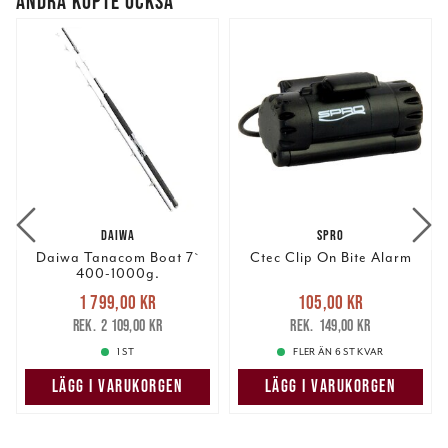
ANDRA KÖPTE OCKSÅ
DAIWA
SPRO
Daiwa Tanacom Boat 7`
Ctec Clip On Bite Alarm
400-1000g.
Nuvarande pris
:
Nuvarande pris
:
1 799,00 kr
105,00 kr
1 799,00 kr
Tidigare pris
:
105,00 kr
Tidigare pris
:
2 109,00 kr
149,00 kr
2 109,00 kr
149,00 kr
1 ST
FLER ÄN 6 ST KVAR
LÄGG I VARUKORGEN
LÄGG I VARUKORGEN