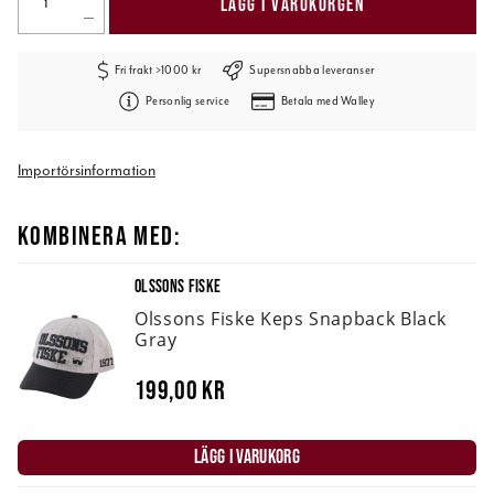
LÄGG I VARUKORGEN
Fri frakt >1000 kr
Supersnabba leveranser
Personlig service
Betala med Walley
Importörsinformation
KOMBINERA MED:
OLSSONS FISKE
Olssons Fiske Keps Snapback Black
Gray
199,00 kr
LÄGG I VARUKORG