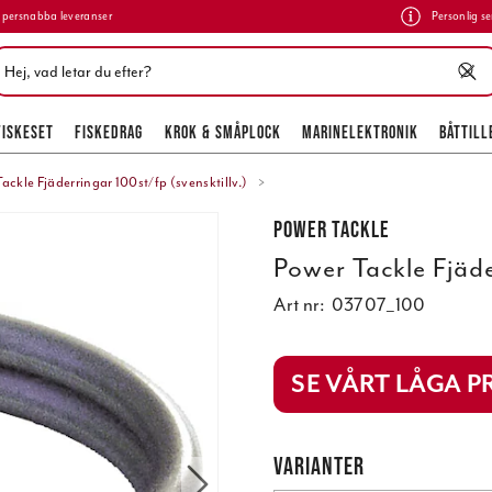
persnabba leveranser
Personlig se
FISKESET
FISKEDRAG
KROK & SMÅPLOCK
MARINELEKTRONIK
BÅTTILL
ackle Fjäderringar 100st/fp (svensktillv.)
Power Tackle
Power Tackle Fjäde
Art nr:
03707_100
SE VÅRT LÅGA PR
VARIANTER