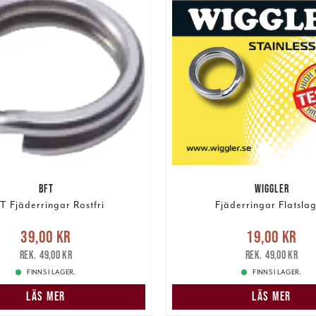
BFT
WIGGLER
T Fjäderringar Rostfri
Fjäderringar Flatsla
e pris
:
39,00 kr
Tidigare
Nuvarande pris
:
19,00 k
39,00 kr
19,00 kr
pris
:
49,00 kr
pris
:
49,00 kr
49,00 kr
49,00 kr
FINNS I LAGER.
FINNS I LAGER.
LÄS MER
LÄS MER