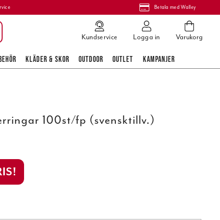
rvice
Betala med Walley
Kundservice
Logga in
Varukorg
BEHÖR
KLÄDER & SKOR
OUTDOOR
OUTLET
KAMPANJER
rringar 100st/fp (svensktillv.)
IS!