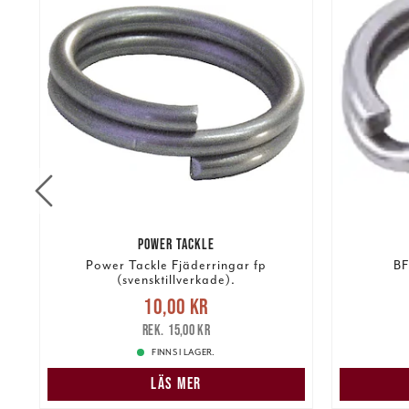
POWER TACKLE
Power Tackle Fjäderringar fp
BF
(svensktillverkade).
re
Nuvarande pris
:
10,00 kr
Tidigare
Nuvarand
10,00 kr
pris
:
15,00 kr
15,00 kr
FINNS I LAGER.
LÄS MER