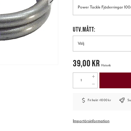
UTV.MÅTT:
Välj
Pris
:
39,00 kr
39,00 kr
Historik
Fri frakt >1000 kr
Su
Importörsinformation