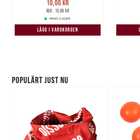
Nuvarande pris
:
10,00 kr
Pris
:
279
10,00 kr
Tidigare pris
:
15,00 kr
15,00 kr
FINNS I LAGER.
LÄGG I VARUKORGEN
POPULÄRT JUST NU