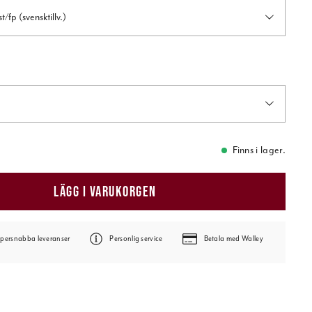
Power Tackle Fjäderringar 100st/fp (svensktillv.)
Finns i lager.
LÄGG I VARUKORGEN
persnabba leveranser
Personlig service
Betala med Walley