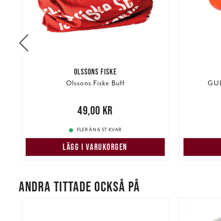
OLSSONS FISKE
Olssons Fiske Buff
GUL
re
Nuvarand
Pris
:
49,00 kr
49,00 kr
FLER ÄN 6 ST KVAR
LÄGG I VARUKORGEN
ANDRA TITTADE OCKSÅ PÅ