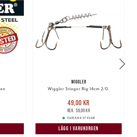
WIGGLER
gen
Wiggler Stinger Rig 14cm 2/0.
r
Tidigare
Nuvarande pris
:
49,00 kr
Tidigare
49,00 kr
pris
:
59,00 kr
1
59,00 kr
FLER ÄN 6 ST KVAR
LÄGG I VARUKORGEN