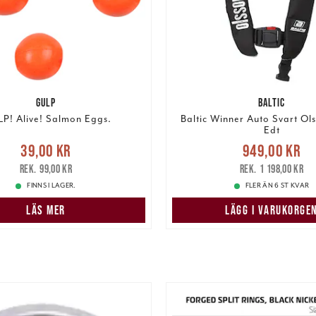
GULP
BALTIC
P! Alive! Salmon Eggs.
Baltic Winner Auto Svart Ols
Edt
Nuvarande pris
e pris
:
39,00 kr
Tidigare
39,00 kr
949,00 kr
949,00 kr
Tidigare 
pris
:
99,00 kr
99,00 kr
1 198,00 kr
1 198,00 kr
FINNS I LAGER.
FLER ÄN 6 ST KVAR
LÄS MER
LÄGG I VARUKORGE