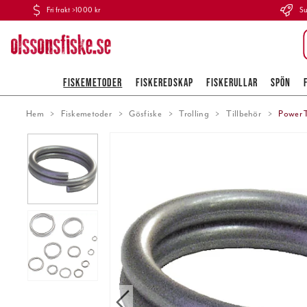
Fri frakt >1000 kr
Su
FISKEMETODER
FISKEREDSKAP
FISKERULLAR
SPÖN
Hem
Fiskemetoder
Gösfiske
Trolling
Tillbehör
Power T