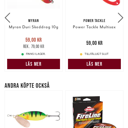
information från din enhet till de sociala medier och
annons- och analysföretag som vi samarbetar med.
Dessa kan i sin tur kombinera informationen med annan
MYRAN
POWER TACKLE
information som du har tillhandahållit eller som de har
Myran Duri Skeddrag 10g
Power Tackle Multisax
samlat in när du har använt deras tjänster.
Nuvarande pris
:
59,00 kr
59,00 kr
Tidigare pris
:
Pris
:
59,00 kr
59,00 kr
79,00 kr
79,00 kr
FINNS I LAGER.
TILLFÄLLIGT SLUT
LÄS MER
LÄS MER
ANDRA KÖPTE OCKSÅ