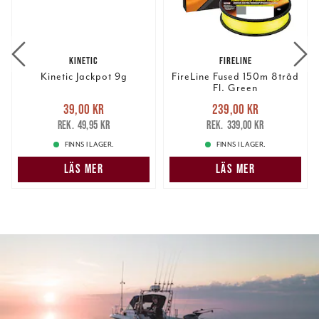
KINETIC
FIRELINE
Kinetic Jackpot 9g
FireLine Fused 150m 8tråd
Fl. Green
Nuvarande pris
:
Nuvarande pris
:
39,00 kr
239,00 kr
39,00 kr
Tidigare pris
:
239,00 kr
Tidigare pris
:
49,95 kr
339,00 kr
49,95 kr
339,00 kr
FINNS I LAGER.
FINNS I LAGER.
LÄS MER
LÄS MER