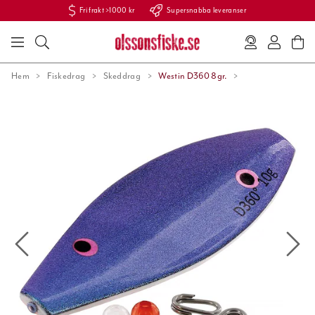
Fri frakt >1000 kr
Supersnabba leveranser
Hem
Fiskedrag
Skeddrag
Westin D360 8gr.