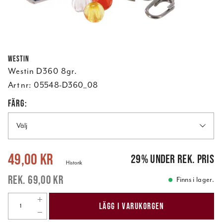
Westin
Westin D360 8gr.
Art nr:
05548-D360_08
FÄRG:
Välj
Nuvarande pris
:
49,00 kr
Tidigare pris
:
69,00 kr
49,00 kr
29
%
under rek. pris
Historik
69,00 kr
Finns i lager.
LÄGG I VARUKORGEN