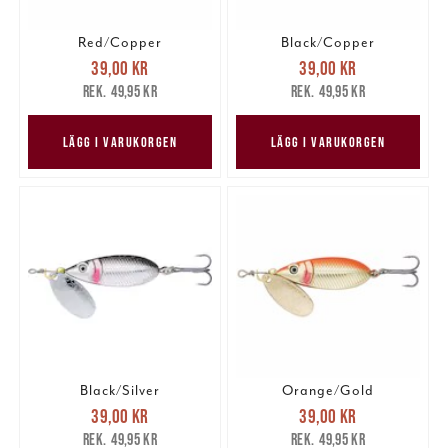
Red/Copper
Black/Copper
Nuvarande pris
:
Nuvarande pris
:
39,00 kr
39,00 kr
39,00 kr
Tidigare pris
:
39,00 kr
Tidigare pris
:
49,95 kr
49,95 kr
49,95 kr
49,95 kr
LÄGG I VARUKORGEN
LÄGG I VARUKORGEN
Black/Silver
Orange/Gold
Nuvarande pris
:
Nuvarande pris
:
39,00 kr
39,00 kr
39,00 kr
Tidigare pris
:
39,00 kr
Tidigare pris
:
49,95 kr
49,95 kr
49,95 kr
49,95 kr