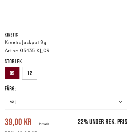
Kinetic
Kinetic Jackpot 9g
Art nr:
05435-KJ_09
STORLEK
09
12
FÄRG:
Välj
Nuvarande pris
:
39,00 kr
Tidigare pris
:
49,95 kr
39,00 kr
22
%
under rek. pris
Historik