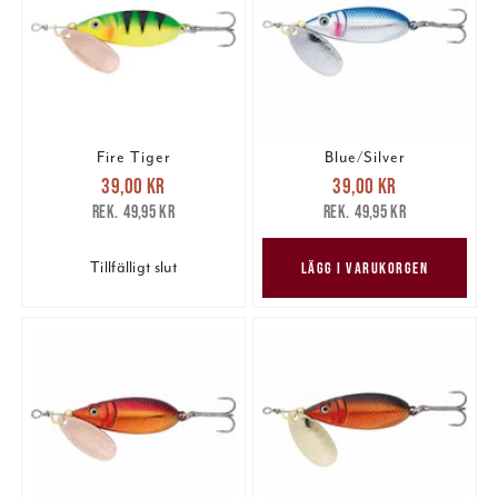
Fire Tiger
Blue/Silver
Nuvarande pris
:
Nuvarande pris
:
39,00 kr
39,00 kr
39,00 kr
Tidigare pris
:
39,00 kr
Tidigare pris
:
49,95 kr
49,95 kr
49,95 kr
49,95 kr
Tillfälligt slut
LÄGG I VARUKORGEN