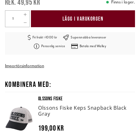
49,95 kr
Finns i lager.
LÄGG I VARUKORGEN
Fri frakt >1000 kr
Supersnabba leveranser
Personlig service
Betala med Walley
Importörsinformation
KOMBINERA MED:
OLSSONS FISKE
Olssons Fiske Keps Snapback Black
Gray
199,00 kr