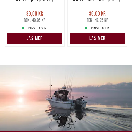
Kinetic Jackpot 12g
Kinetic IMP Tail Spin 7g.
Nuvarande pris
:
Nuvarande pris
:
39,00 kr
39,00 kr
39,00 kr
Tidigare pris
:
39,00 kr
Tidigare pris
:
49,95 kr
49,95 kr
49,95 kr
49,95 kr
FINNS I LAGER.
FINNS I LAGER.
LÄS MER
LÄS MER