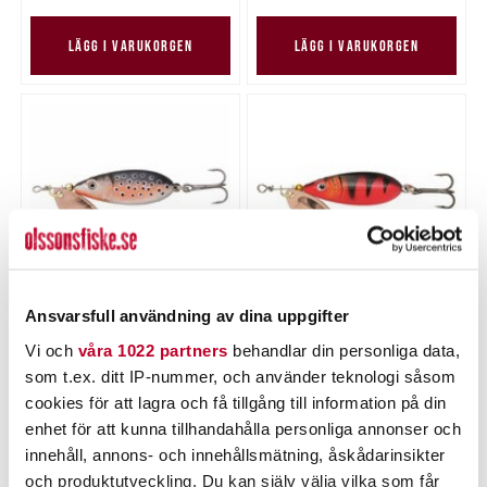
LÄGG I VARUKORGEN
LÄGG I VARUKORGEN
Ansvarsfull användning av dina uppgifter
Brown Trout
Red Tiger
Nuvarande pris
:
Nuvarande pris
:
39,00 kr
39,00 kr
Vi och
våra 1022 partners
behandlar din personliga data,
39,00 kr
Tidigare pris
:
39,00 kr
Tidigare pris
:
49,95 kr
49,95 kr
49,95 kr
49,95 kr
som t.ex. ditt IP-nummer, och använder teknologi såsom
cookies för att lagra och få tillgång till information på din
Tillfälligt slut
LÄGG I VARUKORGEN
enhet för att kunna tillhandahålla personliga annonser och
innehåll, annons- och innehållsmätning, åskådarinsikter
och produktutveckling. Du kan själv välja vilka som får