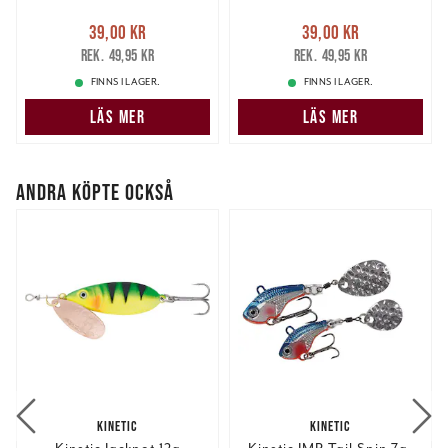
Nuvarande pris
:
Nuvarande pris
:
39,00 kr
39,00 kr
39,00 kr
Tidigare pris
:
39,00 kr
Tidigare pris
:
49,95 kr
49,95 kr
49,95 kr
49,95 kr
FINNS I LAGER.
FINNS I LAGER.
LÄS MER
LÄS MER
ANDRA KÖPTE OCKSÅ
KINETIC
KINETIC