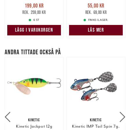
Nuvarande pris
:
Nuvarande pris
:
Dessa kan i sin tur kombinera informationen med annan
199,00 kr
55,00 kr
199,00 kr
Tidigare pris
:
55,00 kr
Tidigare pris
:
information som du har tillhandahållit eller som de har
259,00 kr
69,00 kr
259,00 kr
69,00 kr
samlat in när du har använt deras tjänster.
6 ST
FINNS I LAGER.
LÄGG I VARUKORGEN
LÄS MER
ANDRA TITTADE OCKSÅ PÅ
KINETIC
KINETIC
Kinetic Jackpot 12g
Kinetic IMP Tail Spin 7g.