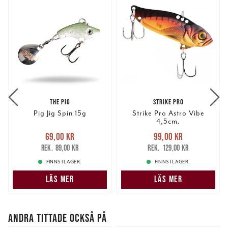
THE PIG
STRIKE PRO
Pig Jig Spin 15g
Strike Pro Astro Vibe
4,5cm.
Nuvarande pris
:
Nuvarande pris
:
69,00 kr
99,00 kr
69,00 kr
Tidigare pris
:
99,00 kr
Tidigare pris
:
89,00 kr
129,00 kr
89,00 kr
129,00 kr
FINNS I LAGER.
FINNS I LAGER.
LÄS MER
LÄS MER
ANDRA TITTADE OCKSÅ PÅ