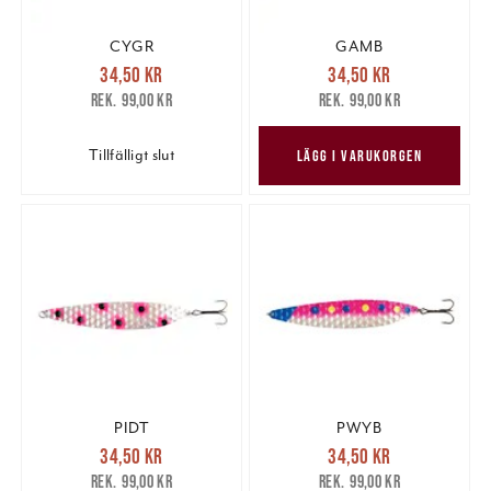
CYGR
GAMB
Nuvarande pris
:
Nuvarande pris
:
34,50 kr
34,50 kr
34,50 kr
Tidigare pris
:
34,50 kr
Tidigare pris
:
99,00 kr
99,00 kr
99,00 kr
99,00 kr
Tillfälligt slut
LÄGG I VARUKORGEN
PIDT
PWYB
Nuvarande pris
:
Nuvarande pris
:
34,50 kr
34,50 kr
34,50 kr
Tidigare pris
:
34,50 kr
Tidigare pris
:
99,00 kr
99,00 kr
99,00 kr
99,00 kr