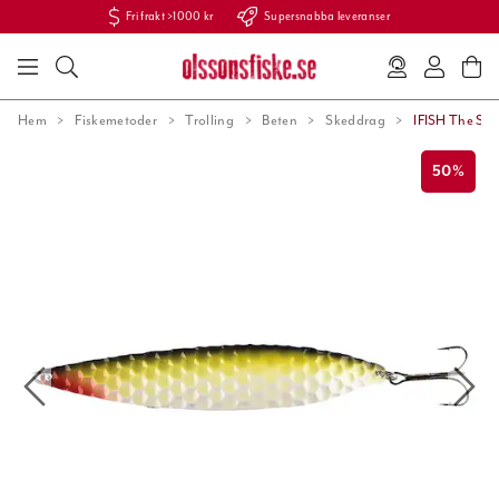
Fri frakt >1000 kr
Supersnabba leveranser
Hem
Fiskemetoder
Trolling
Beten
Skeddrag
IFISH The Sta
50%