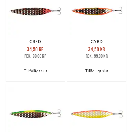
CRED
CYBD
Nuvarande pris
:
Nuvarande pris
:
34,50 kr
34,50 kr
34,50 kr
Tidigare pris
:
34,50 kr
Tidigare pris
:
99,00 kr
99,00 kr
99,00 kr
99,00 kr
Tillfälligt slut
Tillfälligt slut