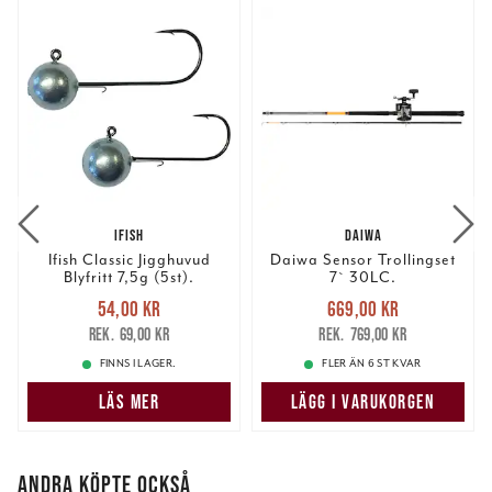
IFISH
DAIWA
Ifish Classic Jigghuvud
Daiwa Sensor Trollingset
Blyfritt 7,5g (5st).
7` 30LC.
Nuvarande pris
:
Nuvarande pris
:
54,00 kr
669,00 kr
54,00 kr
Tidigare pris
:
669,00 kr
Tidigare pris
:
69,00 kr
769,00 kr
69,00 kr
769,00 kr
FINNS I LAGER.
FLER ÄN 6 ST KVAR
LÄS MER
LÄGG I VARUKORGEN
ANDRA KÖPTE OCKSÅ