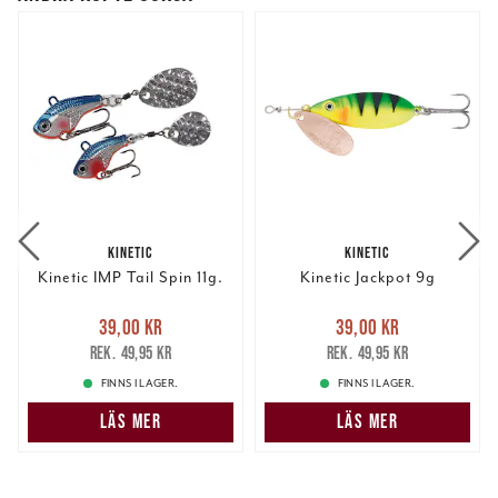
KINETIC
KINETIC
Kinetic IMP Tail Spin 11g.
Kinetic Jackpot 9g
Nuvarande pris
:
Nuvarande pris
:
39,00 kr
39,00 kr
39,00 kr
Tidigare pris
:
39,00 kr
Tidigare pris
:
49,95 kr
49,95 kr
49,95 kr
49,95 kr
FINNS I LAGER.
FINNS I LAGER.
LÄS MER
LÄS MER