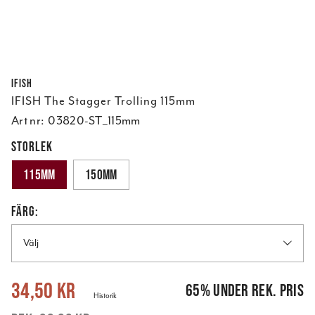
Ifish
IFISH The Stagger Trolling 115mm
Art nr:
03820-ST_115mm
STORLEK
115mm
150mm
FÄRG:
Välj
Nuvarande pris
:
34,50 kr
Tidigare pris
:
99,00 kr
34,50 kr
65
%
under rek. pris
Historik