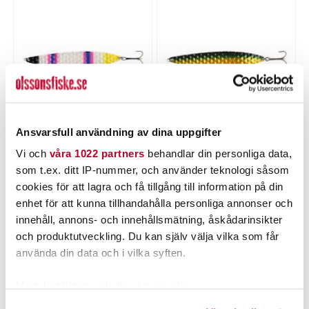
Ansvarsfull användning av dina uppgifter
WIPI
YLGR
Nuvarande pris
:
Nuvarande pris
:
34,50 kr
34,50 kr
Vi och
våra 1022 partners
behandlar din personliga data,
34,50 kr
Tidigare pris
:
34,50 kr
Tidigare pris
:
99,00 kr
99,00 kr
99,00 kr
99,00 kr
som t.ex. ditt IP-nummer, och använder teknologi såsom
cookies för att lagra och få tillgång till information på din
Tillfälligt slut
LÄGG I VARUKORGEN
enhet för att kunna tillhandahålla personliga annonser och
innehåll, annons- och innehållsmätning, åskådarinsikter
och produktutveckling. Du kan själv välja vilka som får
använda din data och i vilka syften.
Med din tillåtelse skulle vi även vilja:
Samla in information om din geografiska plats som