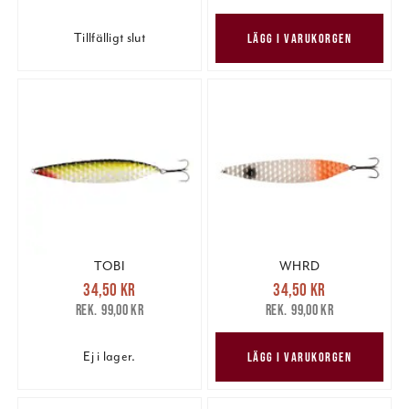
Tillfälligt slut
LÄGG I VARUKORGEN
TOBI
WHRD
Nuvarande pris
:
Nuvarande pris
:
34,50 kr
34,50 kr
34,50 kr
Tidigare pris
:
34,50 kr
Tidigare pris
:
99,00 kr
99,00 kr
99,00 kr
99,00 kr
Ej i lager.
LÄGG I VARUKORGEN