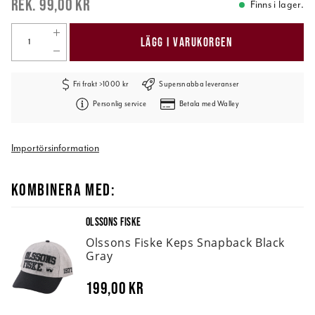
99,00 kr
Finns i lager.
LÄGG I VARUKORGEN
Fri frakt >1000 kr
Supersnabba leveranser
Personlig service
Betala med Walley
Importörsinformation
KOMBINERA MED:
OLSSONS FISKE
Olssons Fiske Keps Snapback Black
Gray
199,00 kr