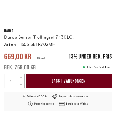
Daiwa
Daiwa Sensor Trollingset 7` 30LC.
Art nr:
T1555-SETR702MH
Nuvarande pris
:
669,00 kr
Tidigare pris
:
769,00 kr
669,00 kr
13
%
under rek. pris
Historik
769,00 kr
Fler än 6 st kvar
LÄGG I VARUKORGEN
Fri frakt >1000 kr
Supersnabba leveranser
Personlig service
Betala med Walley