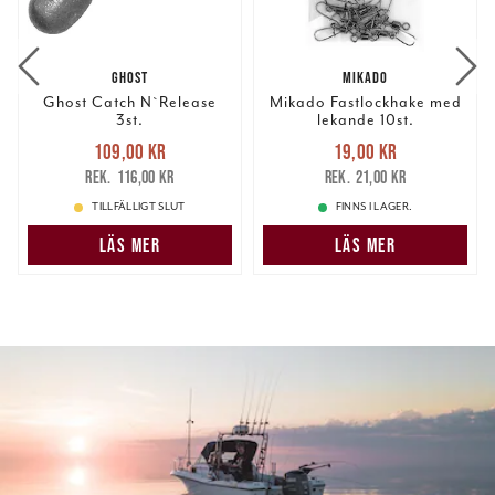
GHOST
MIKADO
Ghost Catch N`Release
Mikado Fastlockhake med
3st.
lekande 10st.
Nuvarande pris
:
Nuvarande pris
:
109,00 kr
19,00 kr
109,00 kr
Tidigare pris
:
19,00 kr
Tidigare pris
:
116,00 kr
21,00 kr
116,00 kr
21,00 kr
TILLFÄLLIGT SLUT
FINNS I LAGER.
LÄS MER
LÄS MER