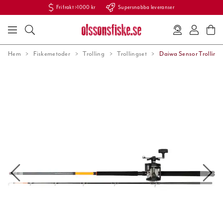
Fri frakt >1000 kr
Supersnabba leveranser
Hem
Fiskemetoder
Trolling
Trollingset
Daiwa Sensor Trollings