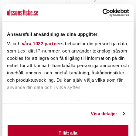
STRIKE PRO
THE PIG
Strike Pro Astro Vibe
Pig Hula Tiny Chatterbait
4,5cm.
7g
Nuvarande pris
:
Nuvarande pris
:
99,00 kr
69,00 kr
Ansvarsfull användning av dina uppgifter
99,00 kr
Tidigare pris
:
69,00 kr
Tidigare pris
:
129,00 kr
89,00 kr
129,00 kr
89,00 kr
Vi och
våra 1022 partners
behandlar din personliga data,
FINNS I LAGER.
FINNS I LAGER.
som t.ex. ditt IP-nummer, och använder teknologi såsom
cookies för att lagra och få tillgång till information på din
LÄS MER
LÄS MER
enhet för att kunna tillhandahålla personliga annonser och
innehåll, annons- och innehållsmätning, åskådarinsikter
och produktutveckling. Du kan själv välja vilka som får
ANDRA TITTADE OCKSÅ PÅ
använda din data och i vilka syften.
Med din tillåtelse skulle vi även vilja:
Samla in information om din geografiska plats som
Visa detaljer
kan ha en noggrannhet på upp till flera meter
Identifiera din enhet genom att aktivt skanna den för
specifika kännetecken (fingeravtryck)
Tillåt alla