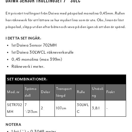
DAIWA SENSOR TROLLINGSET 7` 30LC
Ett prisvärt trollingset från Daiwa med påspolad monolina 0,45mm. Rullen
har räkneverk för att lättare se hur mycket lina som är ute. Obs, linan är löst
påspolad, släpp ut den efter båten och veva på den igen så att den är spänd.
I DETTA SET INGÅR:
1st Daiwa Sensor 702MH
1st Daiwa 30LWCL räkneverksrulle
0,45 monolina (max 399m)
Räkneverk i meter.
SET KOMBINATIONER:
Spömo
Transport
Utväxli
Mod. nr
Delar
Rulle
Frakt
dell
längd
ng
SETR702
7
30LWL
2
107cm
3,8:1
-
MH
´/213cm
C
NOTERA
1 fot ( ' ) = 0,3048 meter