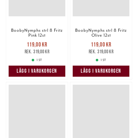
BoobyNymphs strl 8 Fritz
BoobyNymphs strl 8 Fritz
Pink 12st
Olive 12st
Nuvarande pris
:
Nuvarande pris
:
119,00 kr
119,00 kr
119,00 kr
Tidigare pris
:
119,00 kr
Tidigare pris
:
319,00 kr
319,00 kr
319,00 kr
319,00 kr
1 ST
1 ST
LÄGG I VARUKORGEN
LÄGG I VARUKORGEN