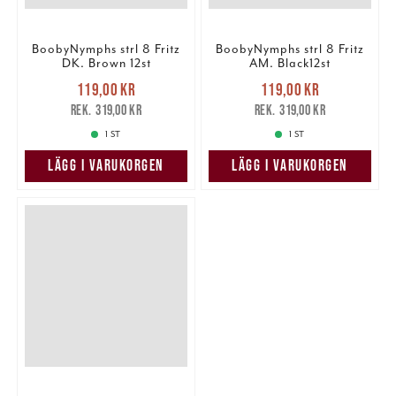
BoobyNymphs strl 8 Fritz
BoobyNymphs strl 8 Fritz
DK. Brown 12st
AM. Black12st
Nuvarande pris
:
Nuvarande pris
:
119,00 kr
119,00 kr
119,00 kr
Tidigare pris
:
119,00 kr
Tidigare pris
:
319,00 kr
319,00 kr
319,00 kr
319,00 kr
1 ST
1 ST
LÄGG I VARUKORGEN
LÄGG I VARUKORGEN