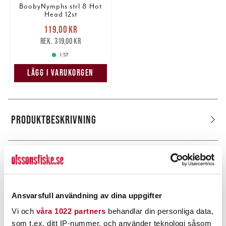
BoobyNymphs strl 8 Hot
Head 12st
Nuvarande pris
:
119,00 kr
119,00 kr
Tidigare pris
:
319,00 kr
319,00 kr
1 ST
LÄGG I VARUKORGEN
PRODUKTBESKRIVNING
POPULÄRT JUST NU
Ansvarsfull användning av dina uppgifter
Vi och
våra 1022 partners
behandlar din personliga data,
som t.ex. ditt IP-nummer, och använder teknologi såsom