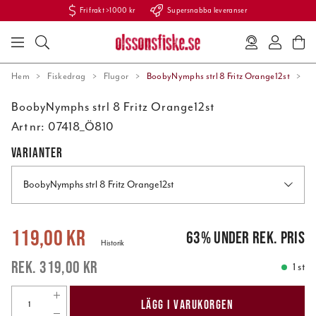
Fri frakt >1000 kr
Supersnabba leveranser
Hem
Fiskedrag
Flugor
BoobyNymphs strl 8 Fritz Orange12st
BoobyNymphs strl 8 Fritz Orange12st
Art nr:
07418_Ö810
VARIANTER
BoobyNymphs strl 8 Fritz Orange12st
Nuvarande pris
:
119,00 kr
Tidigare pris
:
319,00 kr
119,00 kr
63
%
under rek. pris
Historik
319,00 kr
1 st
LÄGG I VARUKORGEN