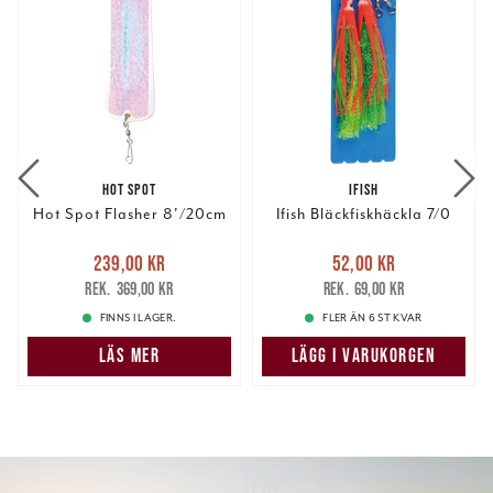
HOT SPOT
IFISH
Hot Spot Flasher 8'/20cm
Ifish Bläckfiskhäckla 7/0
Nuvarande pris
:
Nuvarande pris
:
239,00 kr
52,00 kr
239,00 kr
Tidigare pris
:
52,00 kr
Tidigare pris
:
369,00 kr
69,00 kr
369,00 kr
69,00 kr
FINNS I LAGER.
FLER ÄN 6 ST KVAR
LÄS MER
LÄGG I VARUKORGEN