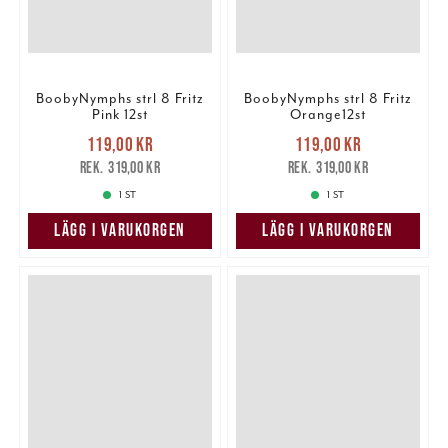
BoobyNymphs strl 8 Fritz
BoobyNymphs strl 8 Fritz
Pink 12st
Orange12st
Nuvarande pris
:
Nuvarande pris
:
119,00 kr
119,00 kr
119,00 kr
Tidigare pris
:
119,00 kr
Tidigare pris
:
319,00 kr
319,00 kr
319,00 kr
319,00 kr
1 ST
1 ST
LÄGG I VARUKORGEN
LÄGG I VARUKORGEN