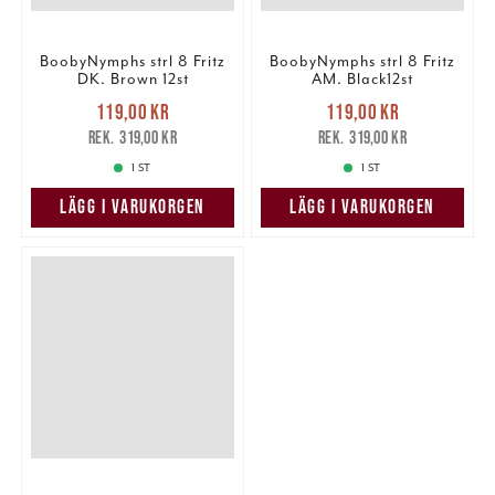
BoobyNymphs strl 8 Fritz
BoobyNymphs strl 8 Fritz
DK. Brown 12st
AM. Black12st
Nuvarande pris
:
Nuvarande pris
:
119,00 kr
119,00 kr
119,00 kr
Tidigare pris
:
119,00 kr
Tidigare pris
:
319,00 kr
319,00 kr
319,00 kr
319,00 kr
1 ST
1 ST
LÄGG I VARUKORGEN
LÄGG I VARUKORGEN