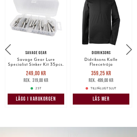
SAVAGE GEAR
DIDRIKSONS
Savage Gear Lure
Didriksons Kalle
Specialist Sinker Kit 35pcs.
Fleecetröja
Nuvarande pris
:
Nuvarande pris
:
249,00 kr
359,25 kr
249,00 kr
Tidigare pris
:
359,25 kr
Tidigare pris
:
319,00 kr
499,00 kr
319,00 kr
499,00 kr
2 ST
TILLFÄLLIGT SLUT
LÄGG I VARUKORGEN
LÄS MER