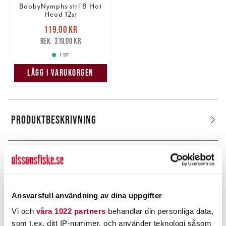
BoobyNymphs strl 8 Hot
Head 12st
Nuvarande pris
:
119,00 kr
119,00 kr
Tidigare pris
:
319,00 kr
319,00 kr
1 ST
LÄGG I VARUKORGEN
PRODUKTBESKRIVNING
POPULÄRT JUST NU
Ansvarsfull användning av dina uppgifter
Vi och
våra 1022 partners
behandlar din personliga data,
som t.ex. ditt IP-nummer, och använder teknologi såsom