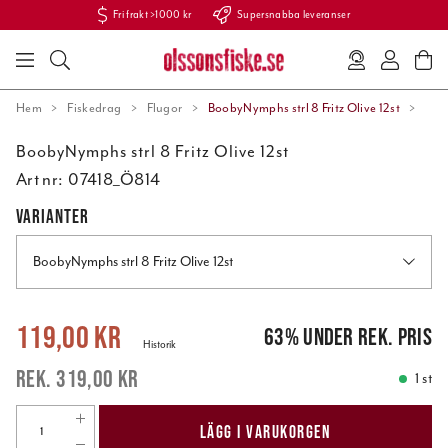
Fri frakt >1000 kr
Supersnabba leveranser
Hem
Fiskedrag
Flugor
BoobyNymphs strl 8 Fritz Olive 12st
BoobyNymphs strl 8 Fritz Olive 12st
Art nr:
07418_Ö814
VARIANTER
BoobyNymphs strl 8 Fritz Olive 12st
Nuvarande pris
:
119,00 kr
Tidigare pris
:
319,00 kr
119,00 kr
63
%
under rek. pris
Historik
319,00 kr
1 st
LÄGG I VARUKORGEN