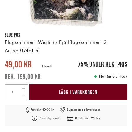
Blue Fox
Flugsortiment Westrins Fjällflugesortiment 2
Art nr:
07461_61
Nuvarande pris
:
49,00 kr
Tidigare pris
:
199,00 kr
49,00 kr
75
%
under rek. pris
Historik
199,00 kr
Fler än 6 st kvar
LÄGG I VARUKORGEN
Fri frakt >1000 kr
Supersnabba leveranser
Personlig service
Betala med Walley