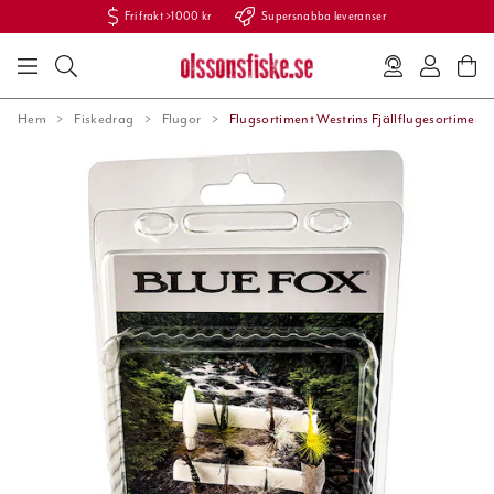
Fri frakt >1000 kr
Supersnabba leveranser
Hem
Fiskedrag
Flugor
Flugsortiment Westrins Fjällflugesortiment 