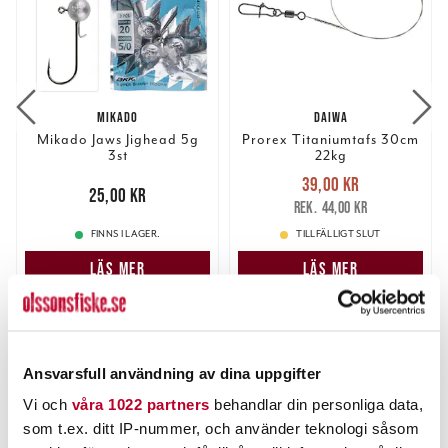
MIKADO
DAIWA
Mikado Jaws Jighead 5g
Prorex Titaniumtafs 30cm
3st
22kg
Nuvarande pris
:
39,00 kr
Pris
:
25,00 kr
25,00 kr
39,00 kr
Tidigare pris
:
44,00 kr
44,00 kr
FINNS I LAGER.
TILLFÄLLIGT SLUT
LÄS MER
LÄS MER
ANDRA TITTADE OCKSÅ PÅ
Ansvarsfull användning av dina uppgifter
Vi och
våra 1022 partners
behandlar din personliga data,
som t.ex. ditt IP-nummer, och använder teknologi såsom