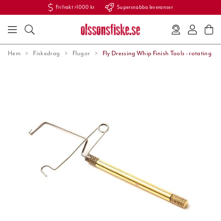
Fri frakt >1000 kr
Supersnabba leveranser
Hem
Fiskedrag
Flugor
Fly Dressing Whip Finish Tools - rotating En