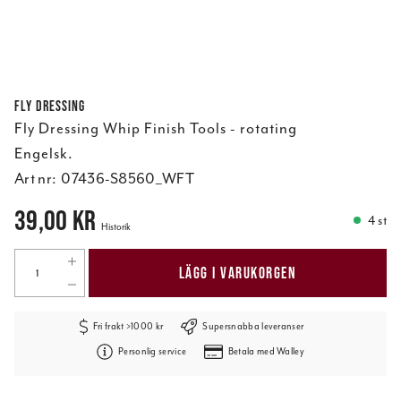
Fly Dressing
Fly Dressing Whip Finish Tools - rotating
Engelsk.
Art nr:
07436-S8560_WFT
Pris
:
39,00 kr
39,00 kr
4 st
Historik
LÄGG I VARUKORGEN
Fri frakt >1000 kr
Supersnabba leveranser
Personlig service
Betala med Walley