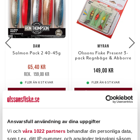
DAM
MYRAN
Salmon Pack 2 40-45g
Olssons Fiske Present 3-
pack Regnbåge & Abborre
Nuvarande pris
:
65,40 kr
65,40 kr
Tidigare pris
:
Pris
:
149,00 kr
149,00 kr
159,00 kr
159,00 kr
FLER ÄN 6 ST KVAR
FLER ÄN 6 ST KVAR
LÄGG I VARUKORGEN
LÄGG I VARUKORGEN
ANDRA TITTADE OCKSÅ PÅ
Ansvarsfull användning av dina uppgifter
Vi och
våra 1022 partners
behandlar din personliga data,
som t.ex. ditt IP-nummer, och använder teknologi såsom