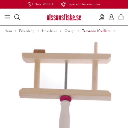
Fri frakt >1000 kr
Supersnabba leveranser
Hem
Fiskedrag
Havsfiske
Övrigt
Trävinda 10x16cm