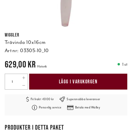
Wiggler
Trävinda 10x16cm
Art nr:
03305-10_10
Pris
:
629,00 kr
629,00 kr
1 st
Historik
LÄGG I VARUKORGEN
Fri frakt >1000 kr
Supersnabba leveranser
Personlig service
Betala med Walley
PRODUKTER I DETTA PAKET