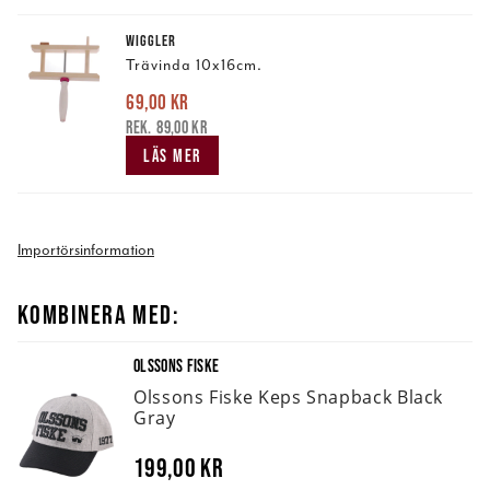
WIGGLER
Trävinda 10x16cm.
69,00 kr
Nuvarande pris
:
69,00 kr
Tidigare pris
:
89,00 kr
89,00 kr
LÄS MER
Importörsinformation
KOMBINERA MED:
OLSSONS FISKE
Olssons Fiske Keps Snapback Black
Gray
199,00 kr