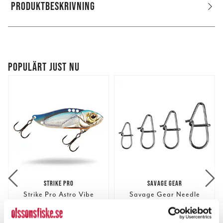
PRODUKTBESKRIVNING
POPULÄRT JUST NU
STRIKE PRO
SAVAGE GEAR
Strike Pro Astro Vibe
Savage Gear Needle
3,5cm 4,5g.
Eggsnaps 20pcs.
Nuvarande pris
:
Nuvarande pris
:
95,00 kr
35,00 kr
95,00 kr
Tidigare pris
:
35,00 kr
Tidigare pris
: