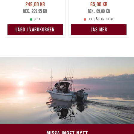
Nuvarande pris
:
Nuvarande pris
:
249,00 kr
65,00 kr
249,00 kr
Tidigare pris
:
65,00 kr
Tidigare pris
:
299,95 kr
89,00 kr
299,95 kr
89,00 kr
2 ST
TILLFÄLLIGT SLUT
LÄGG I VARUKORGEN
LÄS MER
MISSA INGET NYTT