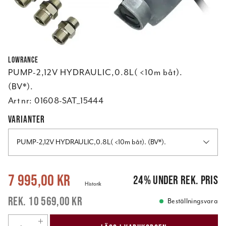
Lowrance
PUMP-2,12V HYDRAULIC,0.8L( <10m båt).
(BV*).
Art nr:
01608-SAT_15444
VARIANTER
PUMP-2,12V HYDRAULIC,0.8L( <10m båt). (BV*).
Nuvarande pris
:
7 995,00 kr
Tidigare pris
:
10 569,00 kr
7 995,00 kr
24
%
under rek. pris
Historik
10 569,00 kr
Beställningsvara