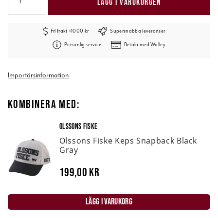
LÄGG I VARUKORGEN
Fri frakt >1000 kr
Supersnabba leveranser
Personlig service
Betala med Walley
Importörsinformation
KOMBINERA MED:
OLSSONS FISKE
Olssons Fiske Keps Snapback Black
Gray
199,00 kr
LÄGG I VARUKORG