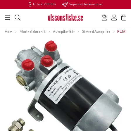
Fri frakt >1000 kr
Supersnabba leveranser
Hem
Marinelektronik
Autopilot Båt
Simrad Autopilot
PUMP-2,