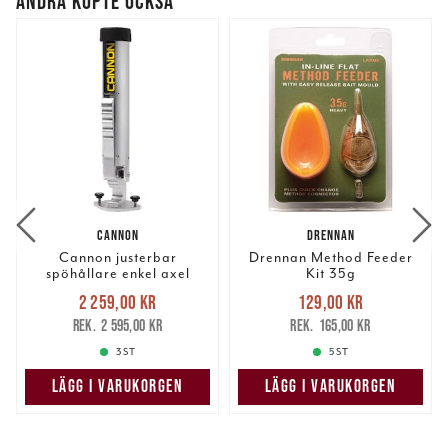
ANDRA KÖPTE OCKSÅ
CANNON
DRENNAN
Cannon justerbar
Drennan Method Feeder
spöhållare enkel axel
Kit 35g
Nuvarande pris
:
Nuvarande pris
:
2 259,00 kr
129,00 kr
2 259,00 kr
Tidigare pris
:
129,00 kr
Tidigare pris
:
2 595,00 kr
165,00 kr
2 595,00 kr
165,00 kr
3 ST
5 ST
LÄGG I VARUKORGEN
LÄGG I VARUKORGEN