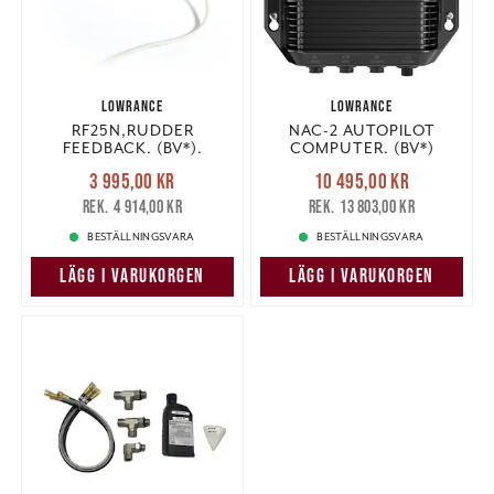
LOWRANCE
LOWRANCE
RF25N,RUDDER
NAC-2 AUTOPILOT
FEEDBACK. (BV*).
COMPUTER. (BV*)
Nuvarande pris
:
Nuvarande pris
:
3 995,00 kr
10 495,00 kr
3 995,00 kr
Tidigare pris
:
10 495,00 kr
Tidigare pris
:
4 914,00 kr
13 803,00 kr
4 914,00 kr
13 803,00 kr
BESTÄLLNINGSVARA
BESTÄLLNINGSVARA
LÄGG I VARUKORGEN
LÄGG I VARUKORGEN