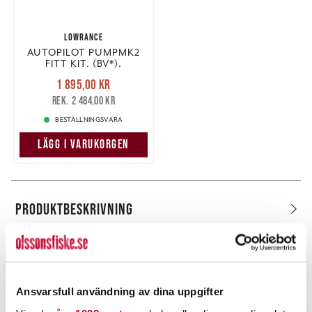
LOWRANCE
AUTOPILOT PUMPMK2
FITT KIT. (BV*).
Nuvarande pris
:
1 895,00 kr
1 895,00 kr
Tidigare pris
:
2 484,00 kr
2 484,00 kr
BESTÄLLNINGSVARA
LÄGG I VARUKORGEN
PRODUKTBESKRIVNING
Ansvarsfull användning av dina uppgifter
POPULÄRT JUST NU