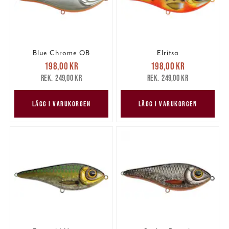
Blue Chrome OB
Elritsa
Nuvarande pris
:
Nuvarande pris
:
198,00 kr
198,00 kr
198,00 kr
Tidigare pris
:
198,00 kr
Tidigare pris
:
249,00 kr
249,00 kr
249,00 kr
249,00 kr
LÄGG I VARUKORGEN
LÄGG I VARUKORGEN