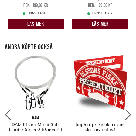
169,00 kr
Tidigare pris
:
145,00 kr
Tidigare pris
:
199,00 kr
189,00 kr
199,00 kr
189,00 kr
FINNS I LAGER.
FINNS I LAGER.
LÄS MER
LÄS MER
ANDRA KÖPTE OCKSÅ
DAM
DAM Effzett Mono Spin
Jag har presentkort som
Leader 55cm 0,80mm 2st
ska användas !
Nuvarande pris
: