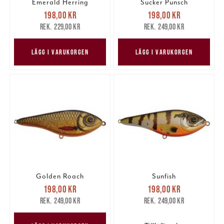
Emerald Herring
Sucker Punsch
Nuvarande pris
:
Nuvarande pris
:
198,00 kr
198,00 kr
198,00 kr
Tidigare pris
:
198,00 kr
Tidigare pris
:
229,00 kr
249,00 kr
229,00 kr
249,00 kr
LÄGG I VARUKORGEN
LÄGG I VARUKORGEN
Golden Roach
Sunfish
Nuvarande pris
:
Nuvarande pris
:
198,00 kr
198,00 kr
198,00 kr
Tidigare pris
:
198,00 kr
Tidigare pris
:
249,00 kr
249,00 kr
249,00 kr
249,00 kr