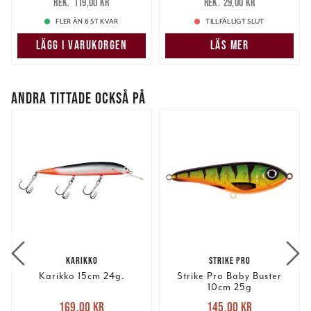
119,00 kr
29,00 kr
119,00 kr
29,00 kr
FLER ÄN 6 ST KVAR
TILLFÄLLIGT SLUT
LÄGG I VARUKORGEN
LÄS MER
ANDRA TITTADE OCKSÅ PÅ
KARIKKO
STRIKE PRO
Karikko 15cm 24g.
Strike Pro Baby Buster
10cm 25g
Nuvarande pris
:
Nuvarande pris
:
169,00 kr
145,00 kr