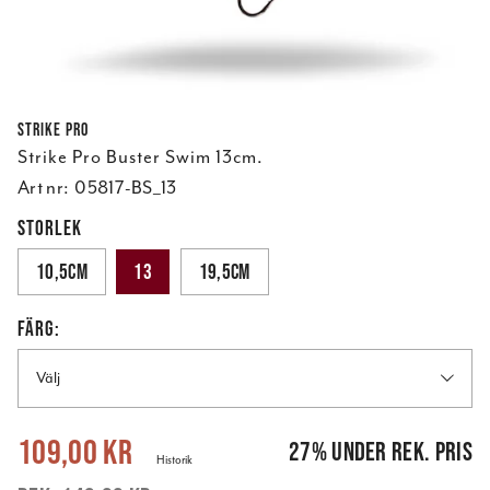
Strike Pro
Strike Pro Buster Swim 13cm.
Art nr:
05817-BS_13
STORLEK
10,5cm
13
19,5cm
FÄRG:
Välj
Nuvarande pris
:
109,00 kr
Tidigare pris
:
149,00 kr
109,00 kr
27
%
under rek. pris
Historik