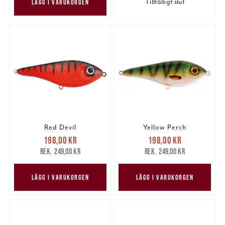
Tillfälligt slut
LÄGG I VARUKORGEN
Red Devil
Yellow Perch
Nuvarande pris
:
Nuvarande pris
:
198,00 kr
198,00 kr
198,00 kr
Tidigare pris
:
198,00 kr
Tidigare pris
:
249,00 kr
249,00 kr
249,00 kr
249,00 kr
LÄGG I VARUKORGEN
LÄGG I VARUKORGEN