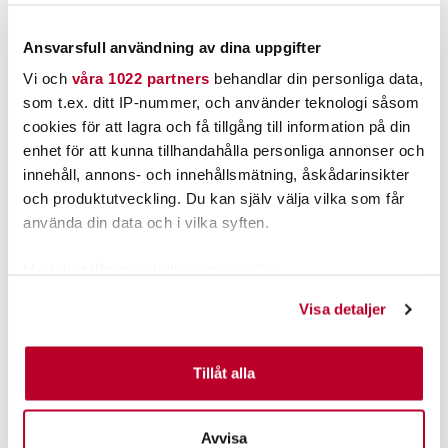
Ansvarsfull användning av dina uppgifter
Vi och
våra 1022 partners
behandlar din personliga data,
som t.ex. ditt IP-nummer, och använder teknologi såsom
cookies för att lagra och få tillgång till information på din
enhet för att kunna tillhandahålla personliga annonser och
innehåll, annons- och innehållsmätning, åskådarinsikter
och produktutveckling. Du kan själv välja vilka som får
Neon Tiger Tetra
Tiger Cichlid
Nuvarande pris
:
Nuvarande pris
:
använda din data och i vilka syften.
198,00 kr
198,00 kr
198,00 kr
Tidigare pris
:
198,00 kr
Tidigare pris
:
249,00 kr
249,00 kr
249,00 kr
249,00 kr
Med din tillåtelse skulle vi även vilja:
Samla in information om din geografiska plats som
Tillfälligt slut
LÄGG I VARUKORGEN
Visa detaljer
kan ha en noggrannhet på upp till flera meter
Identifiera din enhet genom att aktivt skanna den för
specifika kännetecken (fingeravtryck)
Tillåt alla
Ta reda på mer om hur dina personliga uppgifter
behandlas och ställ in dina preferenser i
detaljsektionen
.
Avvisa
Du kan ändra eller dra tillbaka ditt samtycke när som