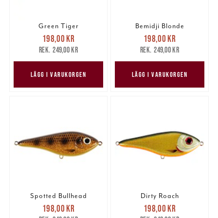
Green Tiger
Bemidji Blonde
Nuvarande pris
:
Nuvarande pris
:
198,00 kr
198,00 kr
198,00 kr
Tidigare pris
:
198,00 kr
Tidigare pris
:
249,00 kr
249,00 kr
249,00 kr
249,00 kr
LÄGG I VARUKORGEN
LÄGG I VARUKORGEN
Spotted Bullhead
Dirty Roach
Nuvarande pris
:
Nuvarande pris
:
198,00 kr
198,00 kr
198,00 kr
Tidigare pris
:
198,00 kr
Tidigare pris
: