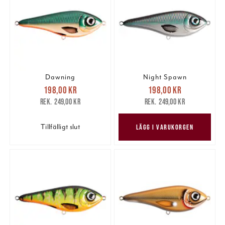
Dawning
Night Spawn
Nuvarande pris
:
Nuvarande pris
:
198,00 kr
198,00 kr
198,00 kr
Tidigare pris
:
198,00 kr
Tidigare pris
:
249,00 kr
249,00 kr
249,00 kr
249,00 kr
Tillfälligt slut
LÄGG I VARUKORGEN