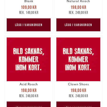
Blank
Natural Roach
Nuvarande pris
:
Nuvarande pris
:
109,00 kr
198,00 kr
109,00 kr
Tidigare pris
:
198,00 kr
Tidigare pris
:
149,00 kr
249,00 kr
149,00 kr
249,00 kr
LÄGG I VARUKORGEN
LÄGG I VARUKORGEN
Acid Roach
Clown Shoes
Nuvarande pris
:
Nuvarande pris
:
198,00 kr
198,00 kr
198,00 kr
Tidigare pris
:
198,00 kr
Tidigare pris
:
249,00 kr
249,00 kr
249,00 kr
249,00 kr