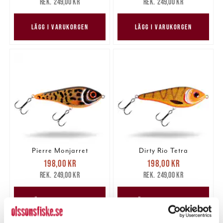
249,00 kr
249,00 kr
249,00 kr
249,00 kr
LÄGG I VARUKORGEN
LÄGG I VARUKORGEN
Pierre Monjarret
Dirty Rio Tetra
Nuvarande pris
:
Nuvarande pris
:
198,00 kr
198,00 kr
198,00 kr
Tidigare pris
:
198,00 kr
Tidigare pris
:
249,00 kr
249,00 kr
249,00 kr
249,00 kr
LÄGG I VARUKORGEN
LÄGG I VARUKORGEN