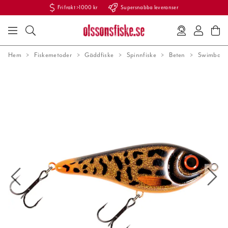
Fri frakt >1000 kr
Supersnabba leveranser
Hem
Fiskemetoder
Gäddfiske
Spinnfiske
Beten
Swimbaits