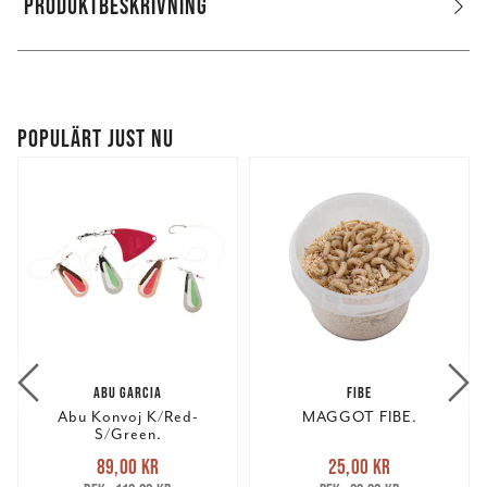
PRODUKTBESKRIVNING
POPULÄRT JUST NU
ABU GARCIA
FIBE
Abu Konvoj K/Red-
MAGGOT FIBE.
S/Green.
Nuvarande pris
:
Nuvarande pris
:
89,00 kr
25,00 kr
89,00 kr
Tidigare pris
:
25,00 kr
Tidigare pris
: