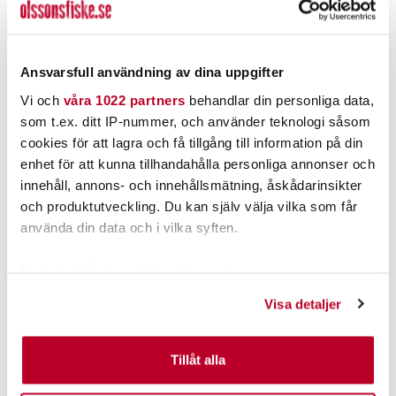
Beställningsvara
Beställningsvara
Ansvarsfull användning av dina uppgifter
Vi och
våra 1022 partners
behandlar din personliga data,
som t.ex. ditt IP-nummer, och använder teknologi såsom
cookies för att lagra och få tillgång till information på din
enhet för att kunna tillhandahålla personliga annonser och
innehåll, annons- och innehållsmätning, åskådarinsikter
och produktutveckling. Du kan själv välja vilka som får
använda din data och i vilka syften.
LOWRANCE
SIMRAD
Med din tillåtelse skulle vi även vilja:
NAC-2 AUTOPILOT CORE PACK
NAC-2 AUTOPILOT CORE PACK
Samla in information om din geografiska plats som
Visa detaljer
10M (BV*).
10M MED PUMP (BV*).
kan ha en noggrannhet på upp till flera meter
Identifiera din enhet genom att aktivt skanna den för
17.995,00 kr
25.795,00 kr
specifika kännetecken (fingeravtryck)
Tillåt alla
Rek. 23.826,00 kr
Rek. 33.928,00 kr
Ta reda på mer om hur dina personliga uppgifter
BESTÄLLNINGSVARA
BESTÄLLNINGSVARA