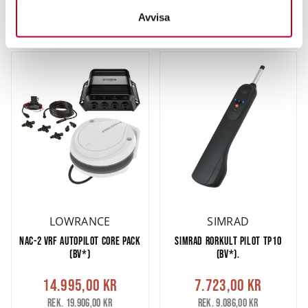
behandlas och ställ in dina preferenser i
detaljsektionen
.
Avvisa
Du kan ändra eller dra tillbaka ditt samtycke när som
Beställningsvara
Beställningsvara
helst från cookie-förklaringen.
Vi använder enhetsidentifierare för att anpassa innehållet
och annonserna till användarna, tillhandahålla funktioner
för sociala medier och analysera vår trafik. Vi
vidarebefordrar även sådana identifierare och annan
information från din enhet till de sociala medier och
annons- och analysföretag som vi samarbetar med.
Dessa kan i sin tur kombinera informationen med annan
information som du har tillhandahållit eller som de har
samlat in när du har använt deras tjänster.
LOWRANCE
SIMRAD
NAC-2 VRF AUTOPILOT CORE PACK
SIMRAD RORKULT PILOT TP10
(BV*)
(BV*).
14.995,00 kr
7.723,00 kr
Rek. 19.906,00 kr
Rek. 9.086,00 kr