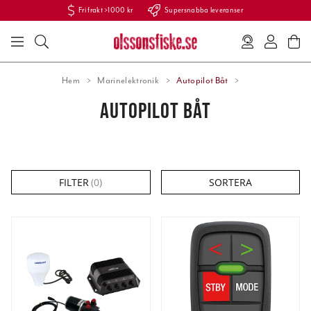
Fri frakt >1000 kr
Supersnabba leveranser
Hem
Marinelektronik
Autopilot Båt
AUTOPILOT BÅT
FILTER
(
0
)
SORTERA