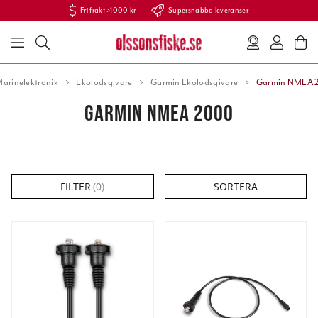
Fri frakt >1000 kr
Supersnabba leveranser
arinelektronik
Ekolodsgivare
Garmin Ekolodsgivare
Garmin NMEA 
GARMIN NMEA 2000
FILTER
(
0
)
SORTERA