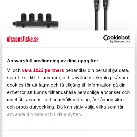
Ansvarsfull användning av dina uppgifter
GARMIN
GARMIN
Vi och
våra 1022 partners
behandlar din personliga data,
GARMIN NMEA 2000 MULTIPORT
GARMIN NMEA 2000
som t.ex. ditt IP-nummer, och använder teknologi såsom
4/ T-KOPPLING.
DROP-/BACKBONEKABEL 0,3M
cookies för att lagra och få tillgång till information på din
728,00 kr
206,00 kr
enhet för att kunna tillhandahålla personliga annonser och
Rek. 809,00 kr
Rek. 229,00 kr
innehåll, annons- och innehållsmätning, åskådarinsikter
och produktutveckling. Du kan själv välja vilka som får
2 ST
5 ST
använda din data och i vilka syften.
LÄGG I VARUKORG
LÄGG I VARUKORG
Med din tillåtelse skulle vi även vilja: