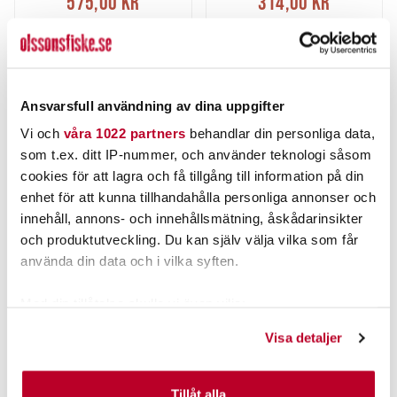
575,00 kr
314,00 kr
Rek. 639,00 kr
Rek. 349,00 kr
4 ST
FINNS I LAGER.
LÄGG I VARUKORG
LÄGG I VARUKORG
Ansvarsfull användning av dina uppgifter
Vi och
våra 1022 partners
behandlar din personliga data,
som t.ex. ditt IP-nummer, och använder teknologi såsom
cookies för att lagra och få tillgång till information på din
enhet för att kunna tillhandahålla personliga annonser och
innehåll, annons- och innehållsmätning, åskådarinsikter
och produktutveckling. Du kan själv välja vilka som får
använda din data och i vilka syften.
Med din tillåtelse skulle vi även vilja:
Samla in information om din geografiska plats som
GARMIN
GARMIN
Visa detaljer
kan ha en noggrannhet på upp till flera meter
GARMIN PANOPTIX PS30 (DOWN)
GARMIN 0-GRADERS MASTFÄSTE
Identifiera din enhet genom att aktivt skanna den för
- LIVEGIVARE
FRÅN LIVESCOPE - ENDAST LVS34
specifika kännetecken (fingeravtryck)
Tillåt alla