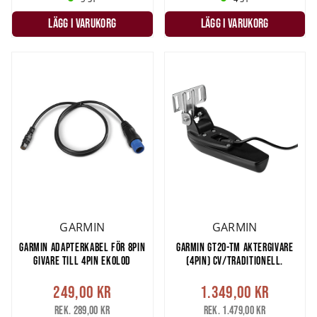
ActiveTarget 2
eller
Garmin Livescope LVS34
.
Ska du ta med ekolodet ut på isen under pimpelfisket så är en
LÄGG I VARUKORG
LÄGG I VARUKORG
isgivare
det du ska utrusta ekolodet med.
Isgivare
är konformade
som ska hänga i vattnet genom hålet. Det finns isgivare med
chirp
och med olika frekvenser
.
Har du mer frågor om ekolodsgivare och vad du ska välja så tveka
inte att höra av dig till vår
kundservice
!
GARMIN
GARMIN
GARMIN ADAPTERKABEL FÖR 8PIN
GARMIN GT20-TM AKTERGIVARE
GIVARE TILL 4PIN EKOLOD
(4PIN) CV/TRADITIONELL.
249,00 kr
1.349,00 kr
Rek. 289,00 kr
Rek. 1.479,00 kr