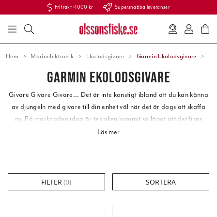
Fri frakt >1000 kr
Supersnabba leveranser
Hem
Marinelektronik
Ekolodsgivare
Garmin Ekolodsgivare
GARMIN EKOLODSGIVARE
Givare Givare Givare... Det är inte konstigt ibland att du kan känna
av djungeln med givare till din enhet väl när det är dags att skaffa
ny. På marknaden idag är tekniken kommit så långt att det finns
givare som specialiserar sig på olika typer av fisken i olika vatten. Vi
Läs mer
säljer
Garmin
,
Lowrance och Simrad givare
och har mycket troligen
en givare som passar just ditt ekolod.
FILTER
(
0
)
SORTERA
Givaren
sitter inte heller längre endast på akterspegeln och visar en
bild som endast är precis under båten.
Givaren
idag kan sitta på