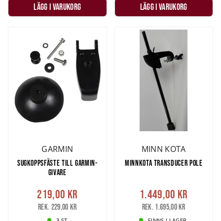
ActiveTarget 2
eller
Garmin Livescope LVS34
.
LÄGG I VARUKORG
LÄGG I VARUKORG
Ska du ta med ekolodet ut på isen under pimpelfisket så är en
isgivare
det du ska utrusta ekolodet med.
Isgivare
är konformade
som ska hänga i vattnet genom hålet. Det finns isgivare med
chirp
och med olika frekvenser
.
Har du mer frågor om ekolodsgivare och vad du ska välja så tveka
inte att höra av dig till vår
kundservice
!
GARMIN
MINN KOTA
SUGKOPPSFÄSTE TILL GARMIN-
MINNKOTA TRANSDUCER POLE
GIVARE
219,00 kr
1.449,00 kr
Rek. 229,00 kr
Rek. 1.695,00 kr
3 ST
FINNS I LAGER.