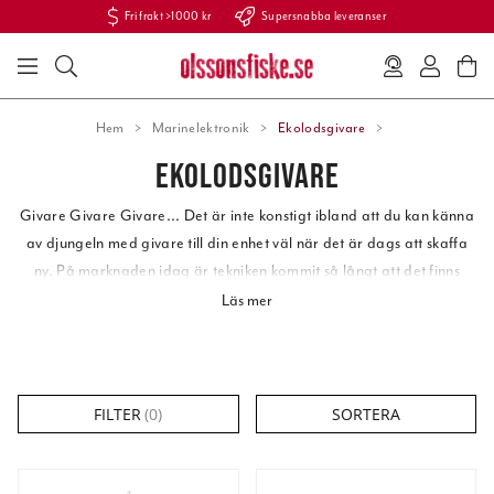
Fri frakt >1000 kr
Supersnabba leveranser
Hem
Marinelektronik
Ekolodsgivare
EKOLODSGIVARE
Givare Givare Givare... Det är inte konstigt ibland att du kan känna
av djungeln med givare till din enhet väl när det är dags att skaffa
ny. På marknaden idag är tekniken kommit så långt att det finns
givare som specialiserar sig på olika typer av fisken i olika vatten. Vi
Läs mer
säljer
Garmin
,
Lowrance och Simrad givare
och har mycket troligen
en givare som passar just ditt ekolod.
FILTER
(
0
)
SORTERA
Givaren
sitter inte heller längre endast på akterspegeln och visar en
bild som endast är precis under båten.
Givaren
idag kan sitta på