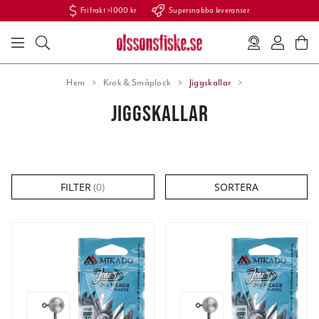
Fri frakt >1000 kr
Supersnabba leveranser
Hem
Krok & Småplock
Jiggskallar
JIGGSKALLAR
FILTER
(
0
)
SORTERA