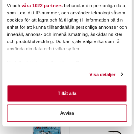
Vi och
våra 1022 partners
behandlar din personliga data,
som t.ex. ditt IP-nummer, och använder teknologi såsom
cookies för att lagra och få tillgång till information på din
enhet för att kunna tillhandahålla personliga annonser och
innehåll, annons- och innehållsmätning, åskådarinsikter
och produktutveckling. Du kan själv välja vilka som får
BERKLEY
SPRO
använda din data och i vilka syften.
FUSION19 JIGHEAD FOOTBALL
SPRO/GAMAKATSU JIGGHUVUD 5G
PACK 40PCS
Med din tillåtelse skulle vi även vilja:
Samla in information om din geografiska plats som
349,00 kr
45,00 kr
Visa detaljer
kan ha en noggrannhet på upp till flera meter
Rek. 469,00 kr
Rek. 69,00 kr
Identifiera din enhet genom att aktivt skanna den för
FINNS I LAGER.
FINNS I LAGER.
specifika kännetecken (fingeravtryck)
Tillåt alla
LÄGG I VARUKORG
LÄS MER
Ta reda på mer om hur dina personliga uppgifter
behandlas och ställ in dina preferenser i
detaljsektionen
.
Avvisa
Du kan ändra eller dra tillbaka ditt samtycke när som
helst från cookie-förklaringen.