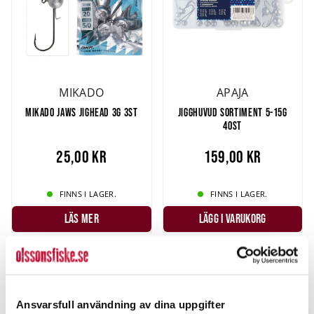
MIKADO
APAJA
MIKADO JAWS JIGHEAD 3G 3ST
JIGGHUVUD SORTIMENT 5-15G
40ST
25,00 kr
159,00 kr
FINNS I LAGER.
FINNS I LAGER.
LÄS MER
LÄGG I VARUKORG
Ansvarsfull användning av dina uppgifter