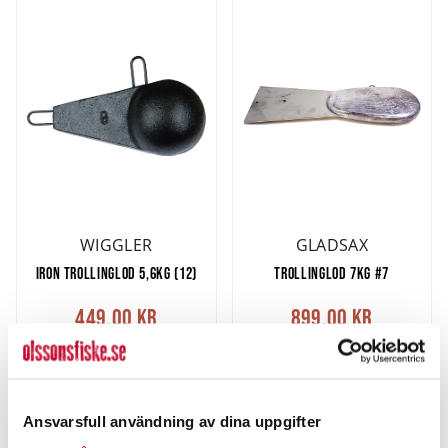
WIGGLER
GLADSAX
IRON TROLLINGLOD 5,6KG (12)
TROLLINGLOD 7KG #7
449,00 kr
899,00 kr
Rek. 589,00 kr
Rek. 1.153,00 kr
FINNS I LAGER.
FINNS I LAGER.
LÄGG I VARUKORG
LÄGG I VARUKORG
Ansvarsfull användning av dina uppgifter