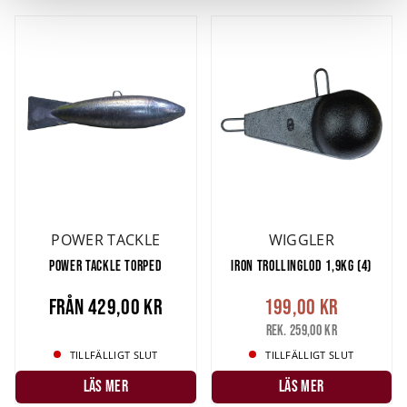
och annonserna till användarna, tillhandahålla funktioner
för sociala medier och analysera vår trafik. Vi
vidarebefordrar även sådana identifierare och annan
information från din enhet till de sociala medier och
annons- och analysföretag som vi samarbetar med.
Dessa kan i sin tur kombinera informationen med annan
information som du har tillhandahållit eller som de har
samlat in när du har använt deras tjänster.
POWER TACKLE
WIGGLER
POWER TACKLE TORPED
IRON TROLLINGLOD 1,9KG (4)
Från
429,00 kr
199,00 kr
Rek. 259,00 kr
TILLFÄLLIGT SLUT
TILLFÄLLIGT SLUT
LÄS MER
LÄS MER