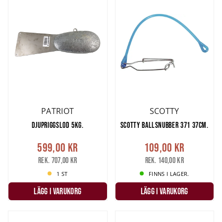
SPANA IN DENNA LÄNKEN FÖR HUR MAN ANVÄNDER EN
DJUPRIGG!
Har du mer frågar om
trollinglod
eller är det något du saknar?
Besök vår butik eller kontakta vår kundservice så hjälper vi dig för
ett lyckat trollingfiske!
PATRIOT
SCOTTY
DJUPRIGGSLOD 5KG.
SCOTTY BALLSNUBBER 371 37CM.
599,00 kr
109,00 kr
Rek. 707,00 kr
Rek. 140,00 kr
1 ST
FINNS I LAGER.
LÄGG I VARUKORG
LÄGG I VARUKORG