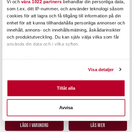
Vi och
våra 1022 partners
behandlar din personliga data,
som t.ex. ditt IP-nummer, och använder teknologi såsom
cookies för att lagra och få tillgång till information på din
enhet för att kunna tillhandahålla personliga annonser och
innehåll, annons- och innehållsmätning, åskådarinsikter
och produktutveckling. Du kan själv välja vilka som får
använda din data och i vilka syften.
Med din tillåtelse skulle vi även vilja:
Samla in information om din geografiska plats som
Visa detaljer
PATRIOT
SCOTTY
kan ha en noggrannhet på upp till flera meter
Identifiera din enhet genom att aktivt skanna den för
DJUPRIGGSLOD 7KG
SCOTTY 370 BALLSNUBBER MED
SAMPO™ BEARING SWIVEL
specifika kännetecken (fingeravtryck)
Tillåt alla
Ta reda på mer om hur dina personliga uppgifter
749,00 kr
169,00 kr
behandlas och ställ in dina preferenser i
detaljsektionen
.
Rek. 792,00 kr
Rek. 209,00 kr
Avvisa
Du kan ändra eller dra tillbaka ditt samtycke när som
FINNS I LAGER.
TILLFÄLLIGT SLUT
helst från cookie-förklaringen.
LÄGG I VARUKORG
LÄS MER
Vi använder enhetsidentifierare för att anpassa innehållet