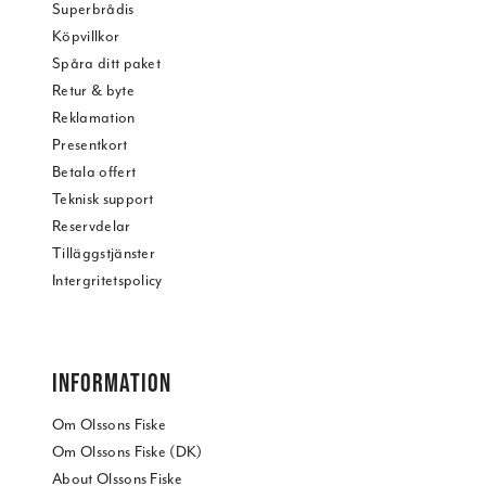
Superbrådis
information från din enhet till de sociala medier och
Köpvillkor
annons- och analysföretag som vi samarbetar med.
Spåra ditt paket
Dessa kan i sin tur kombinera informationen med annan
Retur & byte
information som du har tillhandahållit eller som de har
Reklamation
samlat in när du har använt deras tjänster.
Presentkort
Betala offert
Teknisk support
Reservdelar
Tilläggstjänster
Intergritetspolicy
INFORMATION
Om Olssons Fiske
Om Olssons Fiske (DK)
About Olssons Fiske