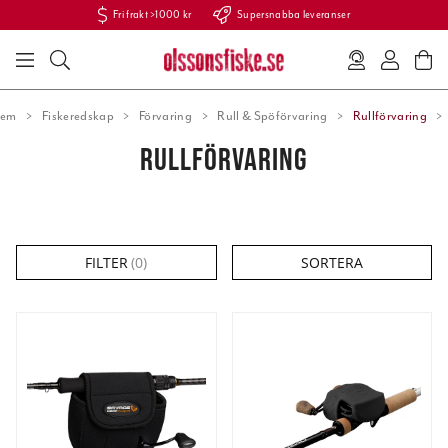
Fri frakt >1000 kr
Supersnabba leveranser
em
Fiskeredskap
Förvaring
Rull & Spöförvaring
Rullförvaring
RULLFÖRVARING
FILTER
(
0
)
SORTERA