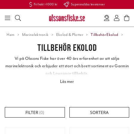
Fri frakt >1000 kr
Supersnabba leveranser
Hem
Marinelektronik
Ekolod & Plotter
Tillbehör Ekolod
TILLBEHÖR EKOLOD
Vi på Olssons Fiske har över 40 års erfarenhet av att sälja
marinelektronik och erbjuder ett stort och brett sortiment av
Garmin
och Lowrance tillbehör
.
Läs mer
Vill du ha möjligheten att ha ditt ekolod portabelt eller bara kunna
flytta det mellan två båtar smidigt. Då kan du behöva extra
strömkablar,
byglar
och kanske en extra givare.
FILTER
(
0
)
SORTERA
Till vissa ekolod så ingår inte
skyddskåpor
men då finns de att köpa
som tillbehör. Det är också något vi verkligen rekommenderar då en
sådan skärm kan sitta på båten i egentligen alla väder året runt