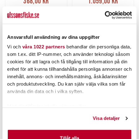
368,00 kr
1.059,00 kr
Rek. 409,00 kr
Rek. 1.323,00 kr
6 ST
1 ST
LÄGG I VARUKORG
LÄGG I VARUKORG
Ansvarsfull användning av dina uppgifter
Vi och
våra 1022 partners
behandlar din personliga data,
som t.ex. ditt IP-nummer, och använder teknologi såsom
cookies för att lagra och få tillgång till information på din
enhet för att kunna tillhandahålla personliga annonser och
innehåll, annons- och innehållsmätning, åskådarinsikter
och produktutveckling. Du kan själv välja vilka som får
använda din data och i vilka syften.
Med din tillåtelse skulle vi även vilja:
Samla in information om din geografiska plats som
GARMIN
GARMIN
Visa detaljer
kan ha en noggrannhet på upp till flera meter
GARMIN SNABBFÄSTE TILL
GARMIN SNABBFÄSTE TILL
Identifiera din enhet genom att aktivt skanna den för
ECHOMAP ULTRA 122SV
ECHOMAP PLUS/UHD 6CV-SERIEN
specifika kännetecken (fingeravtryck)
Tillåt alla