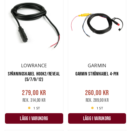
vilket gör det viktigt att skydda din skärm.
Garmin Striker vivid
och
Lowrance Hook Reveal
har inga
skyddskåpor
i sina paket och är
därför viktigt att köpa till.
Hittar du inte ett tillbehör som du är ute efter så hör av dig till vår
kundservice så ska vi försöka lösa det!
LOWRANCE
GARMIN
SPÄNNINGSKABEL HOOK2/REVEAL
GARMIN STRÖMKABEL 4-PIN
(5/7/9/12)
279,00 kr
260,00 kr
Rek. 314,00 kr
Rek. 289,00 kr
1 ST
1 ST
LÄGG I VARUKORG
LÄGG I VARUKORG