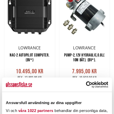
LOWRANCE
LOWRANCE
NAC-2 AUTOPILOT COMPUTER.
PUMP-2,12V HYDRAULIC,0.8L(
(BV*)
10M BÅT). (BV*).
10.495,00 kr
7.995,00 kr
Rek. 13.803,00 kr
Rek. 10.569,00 kr
BESTÄLLNINGSVARA
BESTÄLLNINGSVARA
Beställningsvara
Beställningsvara
Ansvarsfull användning av dina uppgifter
Vi och
våra 1022 partners
behandlar din personliga data,