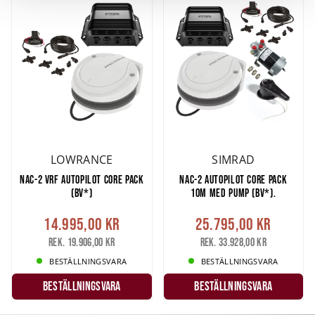
och annonserna till användarna, tillhandahålla funktioner
för sociala medier och analysera vår trafik. Vi
vidarebefordrar även sådana identifierare och annan
information från din enhet till de sociala medier och
annons- och analysföretag som vi samarbetar med.
Dessa kan i sin tur kombinera informationen med annan
information som du har tillhandahållit eller som de har
samlat in när du har använt deras tjänster.
LOWRANCE
SIMRAD
NAC-2 VRF AUTOPILOT CORE PACK
NAC-2 AUTOPILOT CORE PACK
(BV*)
10M MED PUMP (BV*).
14.995,00 kr
25.795,00 kr
Rek. 19.906,00 kr
Rek. 33.928,00 kr
BESTÄLLNINGSVARA
BESTÄLLNINGSVARA
Beställningsvara
Beställningsvara