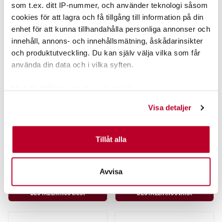
som t.ex. ditt IP-nummer, och använder teknologi såsom
cookies för att lagra och få tillgång till information på din
enhet för att kunna tillhandahålla personliga annonser och
innehåll, annons- och innehållsmätning, åskådarinsikter
och produktutveckling. Du kan själv välja vilka som får
använda din data och i vilka syften.
Med din tillåtelse skulle vi även vilja:
LOWRANCE
LOWRANCE
Samla in information om din geografiska plats som
Visa detaljer
kan ha en noggrannhet på upp till flera meter
AUTOPILOT PUMPMK2 FITT KIT.
NAC-2 AUTOPILOT CORE PACK
Identifiera din enhet genom att aktivt skanna den för
(BV*).
10M (BV*).
specifika kännetecken (fingeravtryck)
Tillåt alla
1.895,00 kr
17.995,00 kr
Ta reda på mer om hur dina personliga uppgifter
Rek. 2.484,00 kr
Rek. 23.826,00 kr
behandlas och ställ in dina preferenser i
detaljsektionen
.
Avvisa
BESTÄLLNINGSVARA
BESTÄLLNINGSVARA
Du kan ändra eller dra tillbaka ditt samtycke när som
helst från cookie-förklaringen.
Beställningsvara
Beställningsvara
Vi använder enhetsidentifierare för att anpassa innehållet