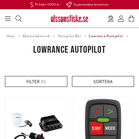
Fri frakt >1000 kr
Supersnabba leveranser
Hem
Marinelektronik
Autopilot Båt
Lowrance Autopilot
LOWRANCE AUTOPILOT
FILTER
(
0
)
SORTERA