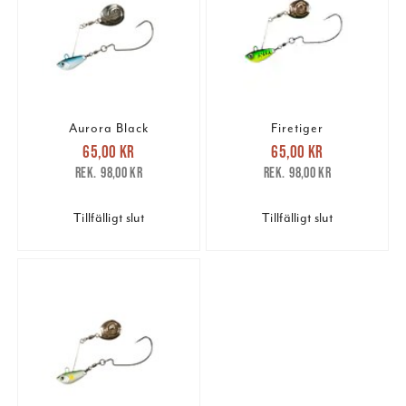
Aurora Black
Firetiger
Nuvarande pris
:
Nuvarande pris
:
65,00 kr
65,00 kr
65,00 kr
Tidigare pris
:
65,00 kr
Tidigare pris
:
98,00 kr
98,00 kr
98,00 kr
98,00 kr
Tillfälligt slut
Tillfälligt slut