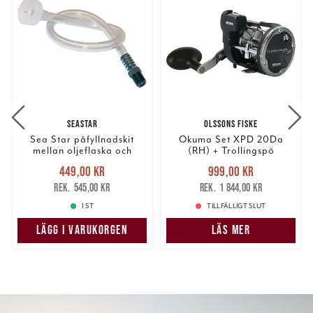
SEASTAR
OLSSONS FISKE
Sea Star påfyllnadskit
Okuma Set XPD 20Da
mellan oljeflaska och
(RH) + Trollingspö
rattpump
Nuvarande pris
:
Nuvarande pris
:
449,00 kr
999,00 kr
449,00 kr
Tidigare pris
:
999,00 kr
Tidigare pris
:
545,00 kr
1 844,00 kr
545,00 kr
1 844,00 kr
1 ST
TILLFÄLLIGT SLUT
LÄGG I VARUKORGEN
LÄS MER