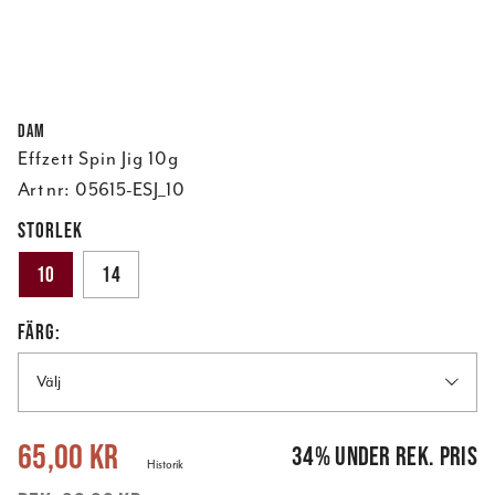
DAM
Effzett Spin Jig 10g
Art nr:
05615-ESJ_10
STORLEK
10
14
FÄRG:
Välj
Nuvarande pris
:
65,00 kr
Tidigare pris
:
98,00 kr
65,00 kr
34
%
under rek. pris
Historik