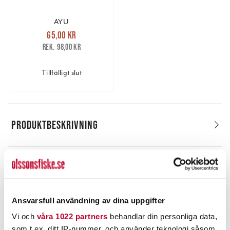
AYU
Nuvarande pris
:
65,00 kr
65,00 kr
Tidigare pris
:
98,00 kr
98,00 kr
Tillfälligt slut
PRODUKTBESKRIVNING
POPULÄRT JUST NU
Ansvarsfull användning av dina uppgifter
Vi och
våra 1022 partners
behandlar din personliga data,
som t.ex. ditt IP-nummer, och använder teknologi såsom