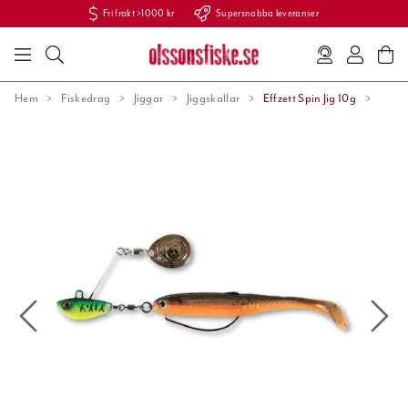
Fri frakt >1000 kr
Supersnabba leveranser
Hem
Fiskedrag
Jiggar
Jiggskallar
Effzett Spin Jig 10g