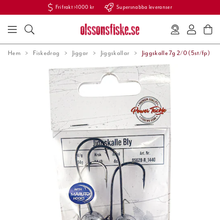
Fri frakt >1000 kr
Supersnabba leveranser
Hem
Fiskedrag
Jiggar
Jiggskallar
Jiggskalle 7g 2/0 (5st/fp)