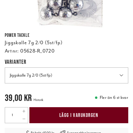
Power Tackle
Jiggskalle 7g 2/0 (5st/fp)
Art nr:
05628-R_0720
VARIANTER
Jiggskalle 7g 2/0 (5st/fp)
Pris
:
39,00 kr
39,00 kr
Fler än 6 st kvar
Historik
LÄGG I VARUKORGEN
Fri frakt >1000 kr
Supersnabba leveranser