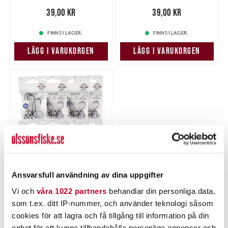
Pris
:
39,00 kr
39,00 kr
Pris
:
39,00 kr
39,00 kr
FINNS I LAGER.
FINNS I LAGER.
LÄGG I VARUKORGEN
LÄGG I VARUKORGEN
Ansvarsfull användning av dina uppgifter
POWER TACKLE
Power Tackle Jigghuvud
Vi och
våra 1022 partners
behandlar din personliga data,
paket 38st skallar.
som t.ex. ditt IP-nummer, och använder teknologi såsom
Nuvarande pris
:
239,00 kr
cookies för att lagra och få tillgång till information på din
239,00 kr
Tidigare pris
:
312,00 kr
enhet för att kunna tillhandahålla personliga annonser och