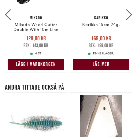
information från din enhet till de sociala medier och
annons- och analysföretag som vi samarbetar med.
MIKADO
KARIKKO
Dessa kan i sin tur kombinera informationen med annan
Mikado Weed Cutter
Karikko 15cm 24g.
information som du har tillhandahållit eller som de har
Double With 10m Line
samlat in när du har använt deras tjänster.
Nuvarande pris
:
Nuvarande pris
:
129,00 kr
169,00 kr
129,00 kr
Tidigare pris
:
169,00 kr
Tidigare pris
:
143,00 kr
199,00 kr
143,00 kr
199,00 kr
4 ST
FINNS I LAGER.
LÄGG I VARUKORGEN
LÄS MER
ANDRA TITTADE OCKSÅ PÅ