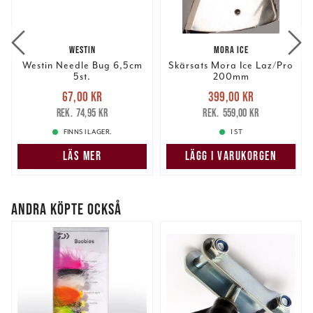
WESTIN
MORA ICE
Westin Needle Bug 6,5cm
Skärsats Mora Ice Laz/Pro
5st.
200mm
Nuvarande pris
:
Nuvarande pris
:
67,00 kr
399,00 kr
67,00 kr
Tidigare pris
:
399,00 kr
Tidigare pris
:
74,95 kr
559,00 kr
74,95 kr
559,00 kr
FINNS I LAGER.
1 ST
LÄS MER
LÄGG I VARUKORGEN
ANDRA KÖPTE OCKSÅ