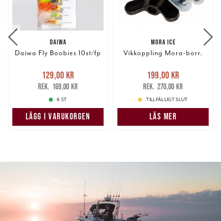
DAIWA
MORA ICE
Daiwa Fly Boobies 10st/fp
Vikkoppling Mora-borr.
Nuvarande pris
:
Nuvarande pris
:
129,00 kr
199,00 kr
129,00 kr
Tidigare pris
:
199,00 kr
Tidigare pris
:
169,00 kr
270,00 kr
169,00 kr
270,00 kr
6 ST
TILLFÄLLIGT SLUT
LÄGG I VARUKORGEN
LÄS MER