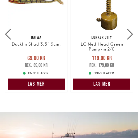
DAIWA
LUNKER CITY
Duckfin Shad 3,5" 9cm.
LC Ned Head Green
Pumpkin 2/0
Nuvarande pris
:
Nuvarande pris
:
69,00 kr
119,00 kr
69,00 kr
Tidigare pris
:
119,00 kr
Tidigare pris
:
89,00 kr
179,00 kr
89,00 kr
179,00 kr
FINNS I LAGER.
FINNS I LAGER.
LÄS MER
LÄS MER