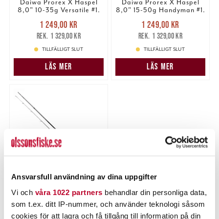
Daiwa Prorex X Haspel
Daiwa Prorex X Haspel
8,0" 10-35g Versatile #1.
8,0" 15-50g Handyman #1.
Nuvarande pris
:
Nuvarande pris
:
1 249,00 kr
1 249,00 kr
1 249,00 kr
Tidigare pris
:
1 249,00 kr
Tidigare pris
:
1 329,00 kr
1 329,00 kr
1 329,00 kr
1 329,00 kr
TILLFÄLLIGT SLUT
TILLFÄLLIGT SLUT
LÄS MER
LÄS MER
Ansvarsfull användning av dina uppgifter
DAIWA
Vi och
våra 1022 partners
behandlar din personliga data,
Daiwa Prorex X Haspel
som t.ex. ditt IP-nummer, och använder teknologi såsom
8,4" 30-120g Lazy Pike #1.
cookies för att lagra och få tillgång till information på din
Nuvarande pris
: