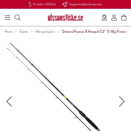
Fri frakt >1000 kr
Supersnabba leveranser
Hem
Spön
Haspelspön
Daiwa Prorex X Haspel 7,2" 3-18g Finesse.