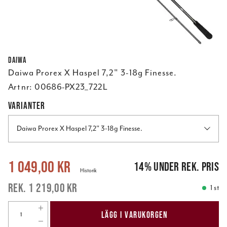
Daiwa
Daiwa Prorex X Haspel 7,2" 3-18g Finesse.
Art nr:
00686-PX23_722L
VARIANTER
Daiwa Prorex X Haspel 7,2" 3-18g Finesse.
Nuvarande pris
:
1 049,00 kr
Tidigare pris
:
1 219,00 kr
1 049,00 kr
14
%
under rek. pris
Historik
1 219,00 kr
1 st
LÄGG I VARUKORGEN