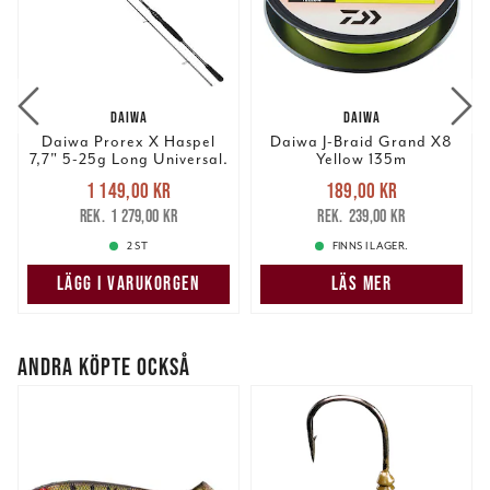
DAIWA
DAIWA
Daiwa Prorex X Haspel
Daiwa J-Braid Grand X8
7,7" 5-25g Long Universal.
Yellow 135m
Nuvarande pris
:
Nuvarande pris
:
1 149,00 kr
189,00 kr
1 149,00 kr
Tidigare pris
:
189,00 kr
Tidigare pris
:
1 279,00 kr
239,00 kr
1 279,00 kr
239,00 kr
2 ST
FINNS I LAGER.
LÄGG I VARUKORGEN
LÄS MER
ANDRA KÖPTE OCKSÅ