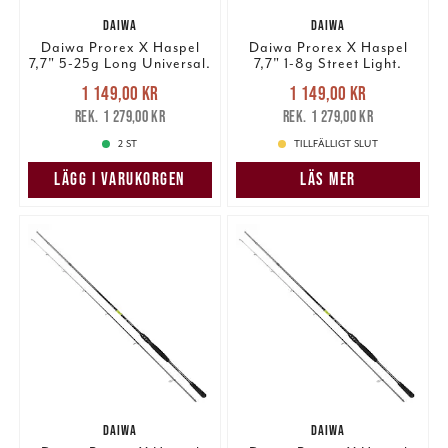
DAIWA
DAIWA
Daiwa Prorex X Haspel
Daiwa Prorex X Haspel
7,7" 5-25g Long Universal.
7,7" 1-8g Street Light.
Nuvarande pris
:
Nuvarande pris
:
1 149,00 kr
1 149,00 kr
1 149,00 kr
Tidigare pris
:
1 149,00 kr
Tidigare pris
:
1 279,00 kr
1 279,00 kr
1 279,00 kr
1 279,00 kr
2 ST
TILLFÄLLIGT SLUT
LÄGG I VARUKORGEN
LÄS MER
DAIWA
DAIWA