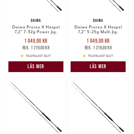
DAIWA
DAIWA
Daiwa Prorex X Haspel
Daiwa Prorex X Haspel
7,2" 7-32g Power Jig.
7,2" 5-25g Multi Jig.
Nuvarande pris
:
Nuvarande pris
:
1 049,00 kr
1 049,00 kr
1 049,00 kr
Tidigare pris
:
1 049,00 kr
Tidigare pris
:
1 219,00 kr
1 219,00 kr
1 219,00 kr
1 219,00 kr
TILLFÄLLIGT SLUT
TILLFÄLLIGT SLUT
LÄS MER
LÄS MER