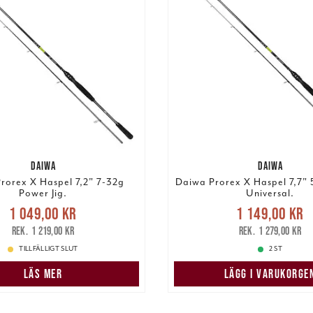
DAIWA
DAIWA
rorex X Haspel 7,2" 7-32g
Daiwa Prorex X Haspel 7,7"
Power Jig.
Universal.
Nuvarande pris
:
Nuvarande pri
1 049,00 kr
1 149,00 kr
9,00 kr
Tidigare pris
:
1 149,00 kr
Tidigare
1 219,00 kr
1 279,00 kr
1 219,00 kr
1 279,00 kr
TILLFÄLLIGT SLUT
2 ST
LÄS MER
LÄGG I VARUKORGE