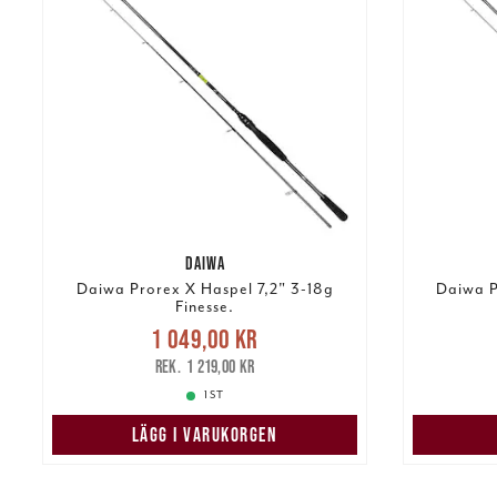
DAIWA
Daiwa Prorex X Haspel 7,2" 3-18g
Daiwa P
Finesse.
Nuvarande pris
:
1 049,00 kr
1 049,00 kr
Tidigare pris
:
1 04
1 219,00 kr
1 219,00 kr
1 ST
LÄGG I VARUKORGEN