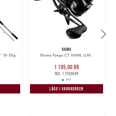
DAIWA
0" 10-35g
Daiwa Fuego CT 100HL (LH).
:
Nuvarande pris
:
1 195,00 kr
 pris
:
1 195,00 kr
Tidigare pris
:
1 779,00 kr
1 779,00 kr
4 ST
N
LÄGG I VARUKORGEN