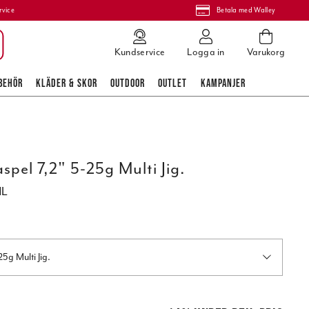
rvice
Betala med Walley
Kundservice
Logga in
Varukorg
BEHÖR
KLÄDER & SKOR
OUTDOOR
OUTLET
KAMPANJER
pel 7,2" 5-25g Multi Jig.
ML
5g Multi Jig.
 pris
:
1 219,00 kr