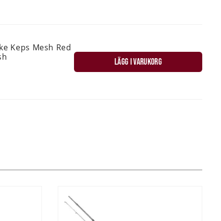
ske Keps Mesh Red
sh
LÄGG I VARUKORG