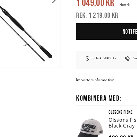
1 049,00 kr
Historik
1 219,00 kr
NOTIF
Fri frakt >1000 kr
Su
Importörsinformation
KOMBINERA MED:
OLSSONS FISKE
Olssons Fi
Black Gray