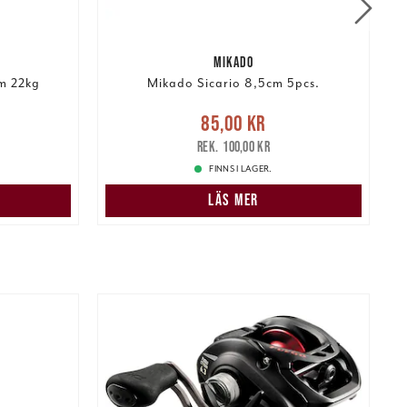
MIKADO
m 22kg
Mikado Sicario 8,5cm 5pcs.
r
Tidigare
Nuvarande pris
:
85,00 kr
Tidigare
85,00 kr
pris
:
100,00 kr
100,00 kr
FINNS I LAGER.
LÄS MER