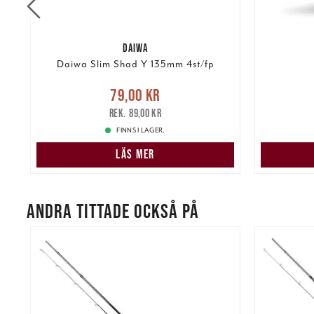
DAIWA
Daiwa Slim Shad Y 135mm 4st/fp
Nuvarande pris
:
79,00 kr
Tidigare
Nuvarand
79,00 kr
pris
:
89,00 kr
89,00 kr
FINNS I LAGER.
LÄS MER
ANDRA TITTADE OCKSÅ PÅ