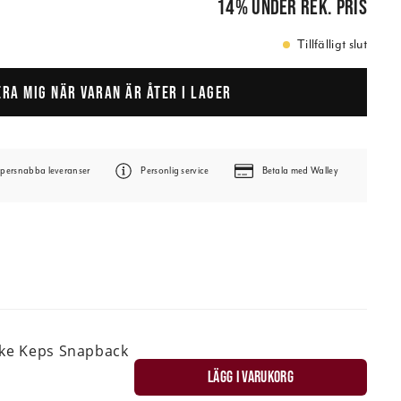
14
%
under rek. pris
Tillfälligt slut
ERA MIG NÄR VARAN ÄR ÅTER I LAGER
persnabba leveranser
Personlig service
Betala med Walley
ske Keps Snapback
LÄGG I VARUKORG