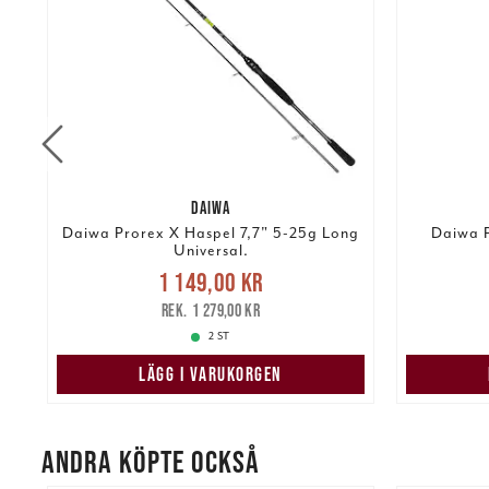
DAIWA
Daiwa Prorex X Haspel 7,7" 5-25g Long
Daiwa P
Universal.
Nuvarande pris
:
1 149,00 kr
1 149,00 kr
Tidigare pris
:
1 04
kr
1 279,00 kr
1 279,00 kr
2 ST
LÄGG I VARUKORGEN
ANDRA KÖPTE OCKSÅ