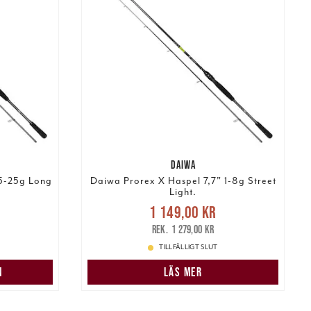
DAIWA
 5-25g Long
Daiwa Prorex X Haspel 7,7" 1-8g Street
Light.
s
:
Nuvarande pris
:
1 149,00 kr
 pris
:
1 149,00 kr
Tidigare pris
:
1 279,00 kr
1 279,00 kr
TILLFÄLLIGT SLUT
N
LÄS MER