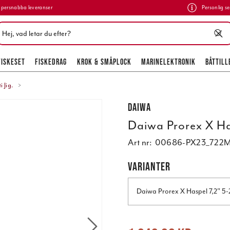
persnabba leveranser
Personlig se
FISKESET
FISKEDRAG
KROK & SMÅPLOCK
MARINELEKTRONIK
BÅTTILL
 Jig.
Daiwa
Daiwa Prorex X Has
Art nr:
00686-PX23_722
VARIANTER
Daiwa Prorex X Haspel 7,2" 5-2
Nuvarande pris
:
1 049,00 kr
Tidigare