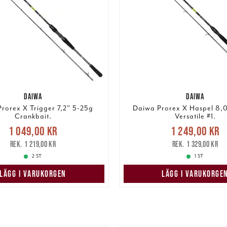
DAIWA
DAIWA
rorex X Trigger 7,2" 5-25g
Daiwa Prorex X Haspel 8,
Crankbait.
Versatile #1.
Nuvarande pris
:
Nuvarande pris
1 049,00 kr
1 249,00 kr
9,00 kr
Tidigare pris
:
1 249,00 kr
Tidigare
1 219,00 kr
1 329,00 kr
1 219,00 kr
1 329,00 kr
2 ST
1 ST
LÄGG I VARUKORGEN
LÄGG I VARUKORGE