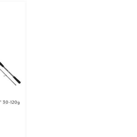
" 30-120g
s
:
 pris
: