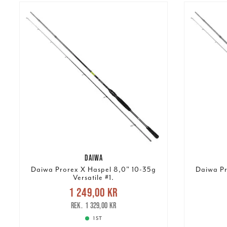
DAIWA
Daiwa Prorex X Haspel 8,0" 10-35g
Daiwa Pr
Versatile #1.
Nuvarande pris
:
1 249,00 kr
1 249,00 kr
Tidigare pris
:
1 24
1 329,00 kr
1 329,00 kr
1 ST