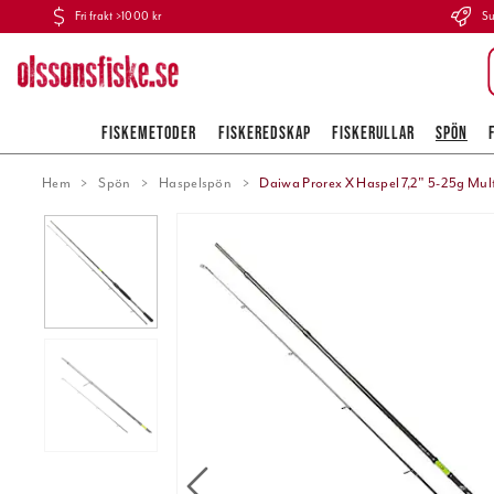
Fri frakt >1000 kr
Su
FISKEMETODER
FISKEREDSKAP
FISKERULLAR
SPÖN
Hem
Spön
Haspelspön
Daiwa Prorex X Haspel 7,2" 5-25g Multi