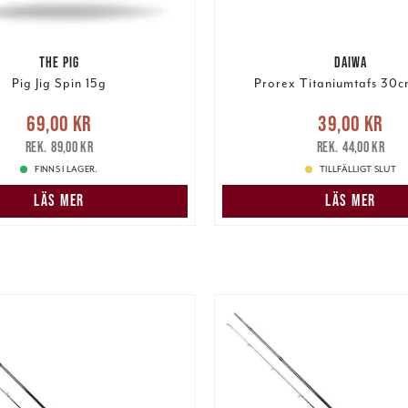
THE PIG
DAIWA
Pig Jig Spin 15g
Prorex Titaniumtafs 30c
e pris
:
69,00 kr
Tidigare
Nuvarande pris
:
39,00 k
69,00 kr
39,00 kr
pris
:
89,00 kr
pris
:
44,00 kr
89,00 kr
44,00 kr
FINNS I LAGER.
TILLFÄLLIGT SLUT
LÄS MER
LÄS MER