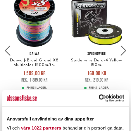
DAIWA
SPIDERWIRE
Daiwa J-Braid Grand X8
Spiderwire Dura-4 Yellow
Multicolor 1500m/fp.
150m.
Nuvarande pris
:
Nuvarande pris
:
1 599,00 kr
169,00 kr
1 599,00 kr
Tidigare pris
:
169,00 kr
Tidigare pris
:
1 889,00 kr
219,00 kr
1 889,00 kr
219,00 kr
FINNS I LAGER.
FINNS I LAGER.
LÄS MER
LÄS MER
Ansvarsfull användning av dina uppgifter
ANDRA TITTADE OCKSÅ PÅ
Vi och
våra 1022 partners
behandlar din personliga data,