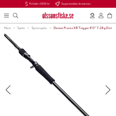
Fri frakt >1000 kr
Supersnabba leveranser
Hem
Spön
Spinnspön
Daiwa Prorex XR Trigger 8'0" 7-28g Distan