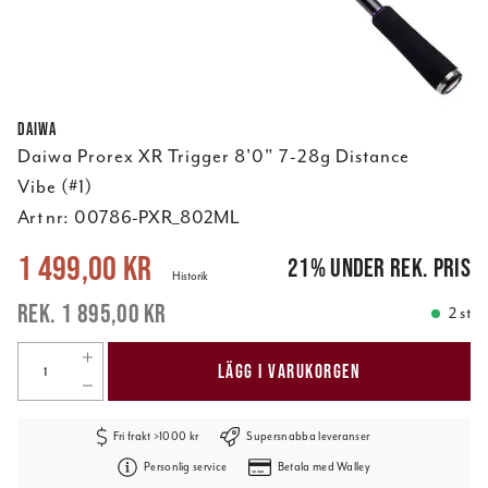
Daiwa
Daiwa Prorex XR Trigger 8'0" 7-28g Distance
Vibe (#1)
Art nr:
00786-PXR_802ML
Nuvarande pris
:
1 499,00 kr
Tidigare pris
:
1 895,00 kr
1 499,00 kr
21
%
under rek. pris
Historik
1 895,00 kr
2 st
LÄGG I VARUKORGEN
Fri frakt >1000 kr
Supersnabba leveranser
Personlig service
Betala med Walley