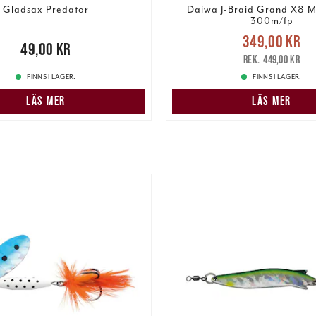
Gladsax Predator
Daiwa J-Braid Grand X8 Mu
300m/fp
Nuvarande pris
349,00 kr
00 kr
49,00 kr
349,00 kr
Tidigare pris
:
449,00 kr
FINNS I LAGER.
FINNS I LAGER.
LÄS MER
LÄS MER