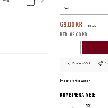
Välj
Nuvarande pris
:
69,00 kr
Tidigare pr
69,00 kr
Historik
89,00 kr
Fri frakt >1000 kr
Su
Importörsinformation
KOMBINERA MED:
BKK