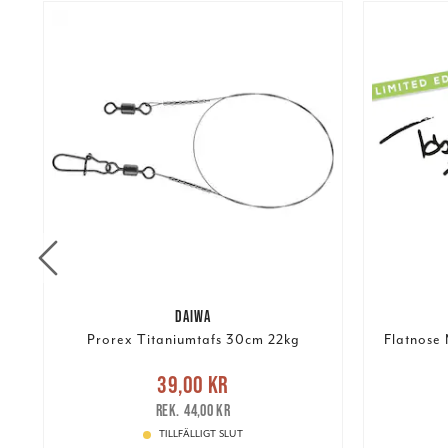
DAIWA
.
Prorex Titaniumtafs 30cm 22kg
Flatnose 
re
Nuvarande pris
:
39,00 kr
Tidigare
39,00 kr
Pris
:
99,
pris
:
44,00 kr
44,00 kr
TILLFÄLLIGT SLUT