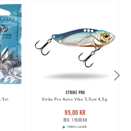
STRIKE PRO
 3st.
Strike Pro Astro Vibe 3,5cm 4,5g.
Nuvarande pris
:
95,00 kr
Tidigare
N
95,00 kr
pris
:
119,00 kr
119,00 kr
FINNS I LAGER.