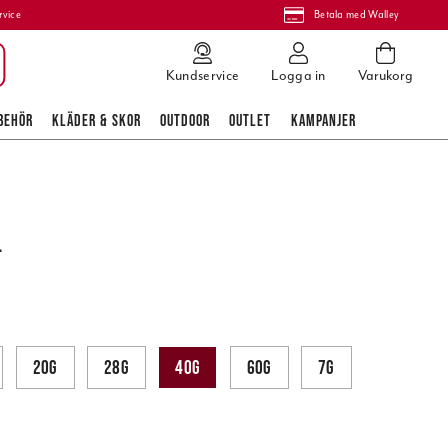
rvice
Betala med Walley
Kundservice
Logga in
Varukorg
BEHÖR
KLÄDER & SKOR
OUTDOOR
OUTLET
KAMPANJER
.
20g
28g
40g
60g
7g