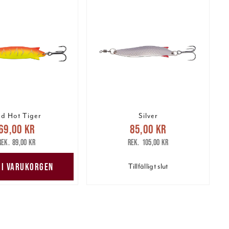
d Hot Tiger
Silver
arande pris
:
Nuvarande pris
:
69,00 kr
85,00 kr
kr
Tidigare pris
:
85,00 kr
Tidigare pris
:
89,00 kr
105,00 kr
89,00 kr
105,00 kr
 I VARUKORGEN
Tillfälligt slut