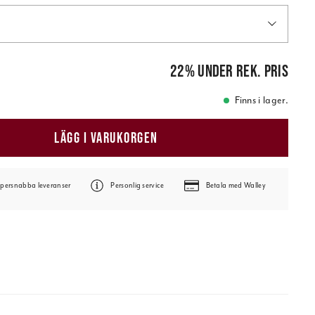
is
:
89,00 kr
22
%
under rek. pris
Finns i lager.
LÄGG I VARUKORGEN
persnabba leveranser
Personlig service
Betala med Walley