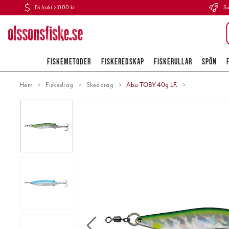
Fri frakt >1000 kr
Su
FISKEMETODER
FISKEREDSKAP
FISKERULLAR
SPÖN
Hem
Fiskedrag
Skeddrag
Abu TOBY 40g LF.