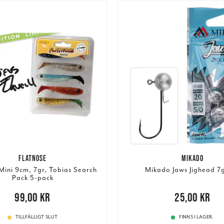
FLATNOSE
MIKADO
Mini 9cm, 7gr, Tobias Search
Mikado Jaws Jighead 7g
Pack 5-pack
00 kr
99,00 kr
Pris
:
25,00 kr
25,00 kr
TILLFÄLLIGT SLUT
FINNS I LAGER.