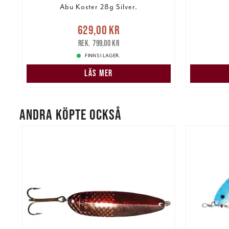
Abu Koster 28g Silver.
re
Nuvarande pris
:
629,00 kr
Pris
:
49,
629,00 kr
Tidigare pris
:
799,00 kr
799,00 kr
FINNS I LAGER.
LÄS MER
ANDRA KÖPTE OCKSÅ