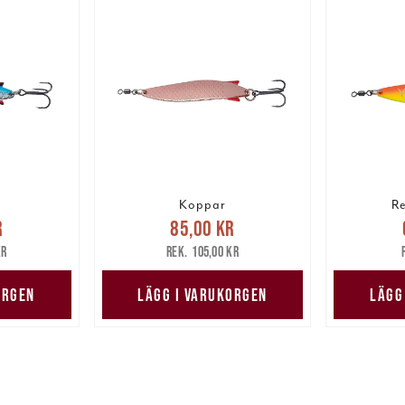
h
Koppar
Re
pris
:
Nuvarande pris
:
Nuv
r
85,00 kr
are pris
:
85,00 kr
Tidigare pris
:
69,00 
kr
105,00 kr
kr
105,00 kr
ORGEN
LÄGG I VARUKORGEN
LÄGG