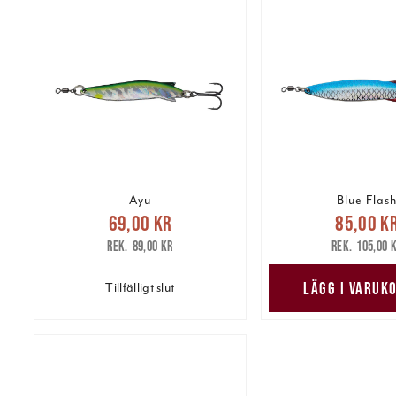
Ayu
Blue Flas
Nuvarande pris
:
Nuvarande 
69,00 kr
85,00 k
69,00 kr
Tidigare pris
:
85,00 kr
Tidig
89,00 kr
105,00 
89,00 kr
105,00 
LÄGG I VARUK
Tillfälligt slut