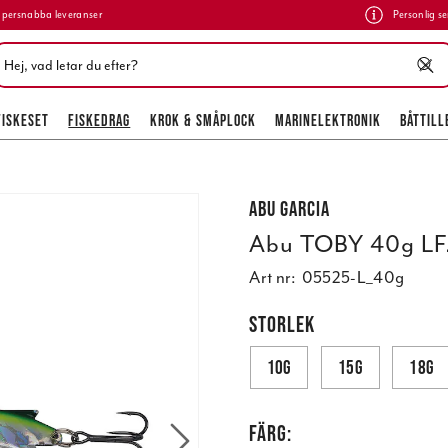
persnabba leveranser
Personlig se
FISKESET
FISKEDRAG
KROK & SMÅPLOCK
MARINELEKTRONIK
BÅTTILL
Abu Garcia
Abu TOBY 40g LF
Art nr:
05525-L_40g
STORLEK
10g
15g
18g
FÄRG: