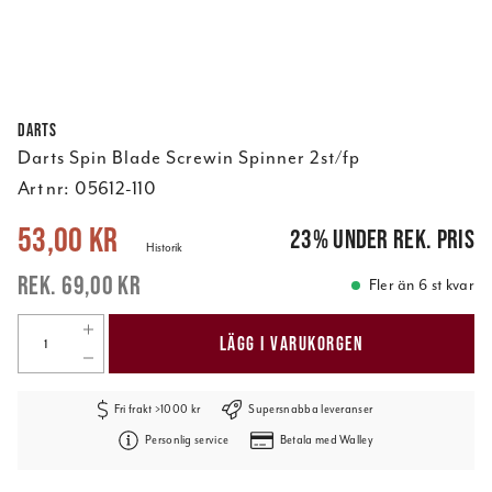
Darts
Darts Spin Blade Screwin Spinner 2st/fp
Art nr:
05612-110
Nuvarande pris
:
53,00 kr
Tidigare pris
:
69,00 kr
53,00 kr
23
%
under rek. pris
Historik
69,00 kr
Fler än 6 st kvar
LÄGG I VARUKORGEN
Fri frakt >1000 kr
Supersnabba leveranser
Personlig service
Betala med Walley