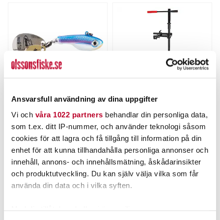
Ansvarsfull användning av dina uppgifter
BERKLEY
PATRIOT
Vi och
våra 1022 partners
behandlar din personliga data,
Berkley Power Bait Pulse
Patriot LiveFix 360 (#9).
som t.ex. ditt IP-nummer, och använder teknologi såsom
Spintail 14g.
Nuvarande pris
:
Nuvarande pris
:
cookies för att lagra och få tillgång till information på din
79,00 kr
2 195,00 kr
79,00 kr
Tidigare pris
:
2 195,00 kr
Tidigare pris
:
enhet för att kunna tillhandahålla personliga annonser och
99,00 kr
2 383,00 kr
99,00 kr
2 383,00 kr
innehåll, annons- och innehållsmätning, åskådarinsikter
FINNS I LAGER.
FLER ÄN 6 ST KVAR
och produktutveckling. Du kan själv välja vilka som får
LÄS MER
LÄGG I VARUKORGEN
använda din data och i vilka syften.
Med din tillåtelse skulle vi även vilja: