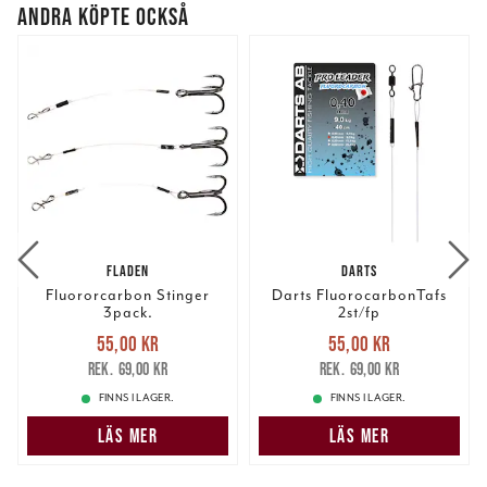
ANDRA KÖPTE OCKSÅ
FLADEN
DARTS
Fluororcarbon Stinger
Darts FluorocarbonTafs
3pack.
2st/fp
Nuvarande pris
:
Nuvarande pris
:
55,00 kr
55,00 kr
55,00 kr
Tidigare pris
:
55,00 kr
Tidigare pris
:
69,00 kr
69,00 kr
69,00 kr
69,00 kr
FINNS I LAGER.
FINNS I LAGER.
LÄS MER
LÄS MER