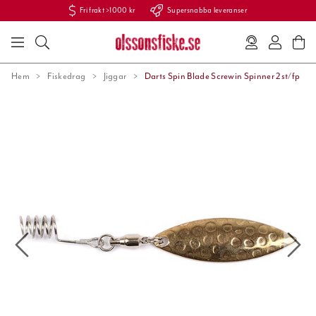
Fri frakt >1000 kr
Supersnabba leveranser
Hem
Fiskedrag
Jiggar
Darts Spin Blade Screwin Spinner 2st/fp