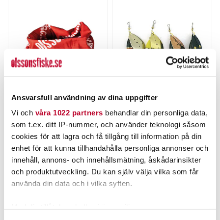
Ansvarsfull användning av dina uppgifter
OLSSONS FISKE
MYRAN
Vi och
våra 1022 partners
behandlar din personliga data,
Olssons Fiske Buff
WIPP 15g
som t.ex. ditt IP-nummer, och använder teknologi såsom
Nuvarande pris
:
cookies för att lagra och få tillgång till information på din
62,00 kr
Pris
:
49,00 kr
49,00 kr
62,00 kr
Tidigare pris
:
enhet för att kunna tillhandahålla personliga annonser och
79,00 kr
79,00 kr
innehåll, annons- och innehållsmätning, åskådarinsikter
FLER ÄN 6 ST KVAR
FINNS I LAGER.
och produktutveckling. Du kan själv välja vilka som får
LÄGG I VARUKORGEN
LÄS MER
använda din data och i vilka syften.
Med din tillåtelse skulle vi även vilja:
ANDRA TITTADE OCKSÅ PÅ