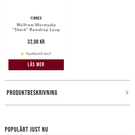
FINNEX
Wolfram Mormyska
"Shark" Raindrop Loop
Epoxy 5mm - 422
Pris
:
32,00 kr
32,00 kr
TILLFÄLLIGT SLUT
LÄS MER
PRODUKTBESKRIVNING
POPULÄRT JUST NU