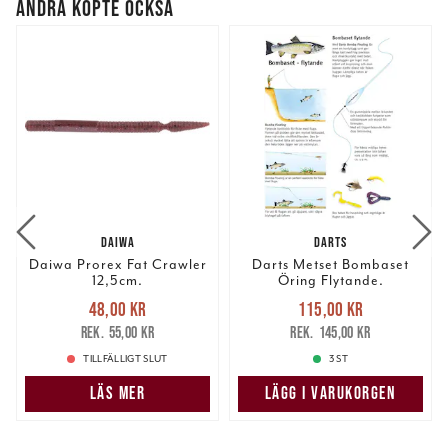
ANDRA KÖPTE OCKSÅ
DAIWA
DARTS
Daiwa Prorex Fat Crawler
Darts Metset Bombaset
12,5cm.
Öring Flytande.
Nuvarande pris
:
Nuvarande pris
:
48,00 kr
115,00 kr
48,00 kr
Tidigare pris
:
115,00 kr
Tidigare pris
:
55,00 kr
145,00 kr
55,00 kr
145,00 kr
TILLFÄLLIGT SLUT
3 ST
LÄS MER
LÄGG I VARUKORGEN