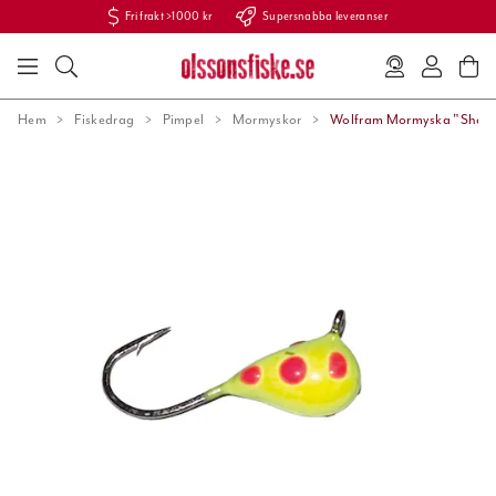
Fri frakt >1000 kr
Supersnabba leveranser
Hem
Fiskedrag
Pimpel
Mormyskor
Wolfram Mormyska "Shark