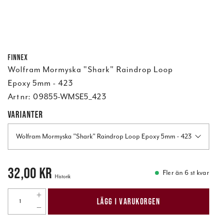
Finnex
Wolfram Mormyska "Shark" Raindrop Loop
Epoxy 5mm - 423
Art nr:
09855-WMSE5_423
VARIANTER
Wolfram Mormyska "Shark" Raindrop Loop Epoxy 5mm - 423
Pris
:
32,00 kr
32,00 kr
Fler än 6 st kvar
Historik
LÄGG I VARUKORGEN